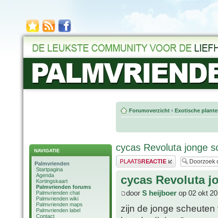
Forumoverzicht
‹
Exotische plant
cycas Revoluta jonge s
NAVIGATIE
Plaats een reactie
Palmvrienden
Startpagina
Agenda
cycas Revoluta j
Kortingskaart
Palmvrienden forums
door
S heijboer
op 02 okt 20
Palmvrienden chat
Palmvrienden wiki
Palmvrienden maps
zijn de jonge scheuten
Palmvrienden label
Contact