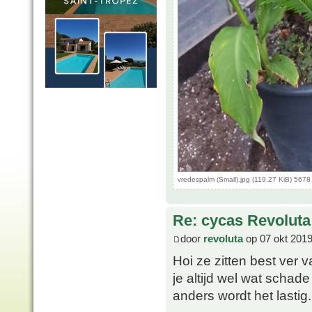
vredespalm (Small).jpg (119.27 KiB) 567
Re: cycas Revoluta
door
revoluta
op 07 okt 2019
Hoi ze zitten best ver
je altijd wel wat schad
anders wordt het lastig