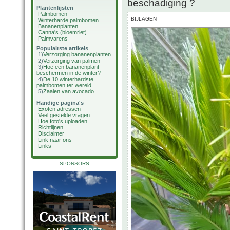
beschadiging ?
Plantenlijsten
Palmbomen
BIJLAGEN
Winterharde palmbomen
Bananenplanten
Canna's (bloemriet)
Palmvarens
Populairste artikels
1)
Verzorging bananenplanten
2)
Verzorging van palmen
3)
Hoe een bananenplant
beschermen in de winter?
4)
De 10 winterhardste
palmbomen ter wereld
5)
Zaaien van avocado
Handige pagina's
Exoten adressen
Veel gestelde vragen
Hoe foto's uploaden
Richtlijnen
Disclaimer
Link naar ons
Links
SPONSORS