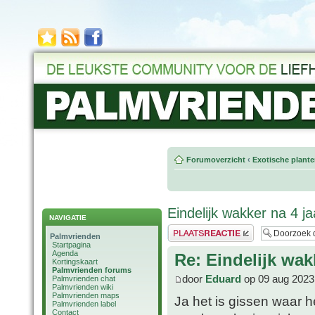
Forumoverzicht
‹
Exotische plant
Eindelijk wakker na 4 ja
NAVIGATIE
Plaats een reactie
Palmvrienden
Startpagina
Agenda
Re: Eindelijk wakk
Kortingskaart
Palmvrienden forums
door
Eduard
op 09 aug 2023
Palmvrienden chat
Palmvrienden wiki
Palmvrienden maps
Ja het is gissen waar h
Palmvrienden label
Contact