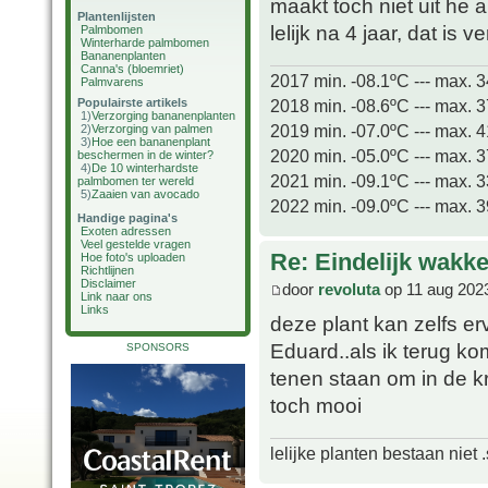
maakt toch niet uit he 
Plantenlijsten
lelijk na 4 jaar, dat is
Palmbomen
Winterharde palmbomen
Bananenplanten
Canna's (bloemriet)
2017 min. -08.1ºC --- max. 
Palmvarens
2018 min. -08.6ºC --- max. 
Populairste artikels
1)
Verzorging bananenplanten
2019 min. -07.0ºC --- max. 
2)
Verzorging van palmen
3)
Hoe een bananenplant
2020 min. -05.0ºC --- max. 
beschermen in de winter?
4)
De 10 winterhardste
2021 min. -09.1ºC --- max. 
palmbomen ter wereld
5)
Zaaien van avocado
2022 min. -09.0ºC --- max. 
Handige pagina's
Exoten adressen
Veel gestelde vragen
Re: Eindelijk wakke
Hoe foto's uploaden
Richtlijnen
Disclaimer
door
revoluta
op 11 aug 202
Link naar ons
Links
deze plant kan zelfs er
Eduard..als ik terug 
SPONSORS
tenen staan om in de kro
toch mooi
lelijke planten bestaan niet 