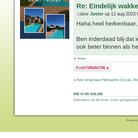
Re: Eindelijk wakke
door
Joster
op 12 aug 2023 
Haha heel herkenbaar, 
Ben inderdaad blij dat 
ook beter binnen als he
Vorige
Plaats een reactie
Keer terug naar Palmvarens (Cycas, Dioo
WIE IS ER ONLINE
Gebruikers op dit forum: Geen geregistreer
Pwered