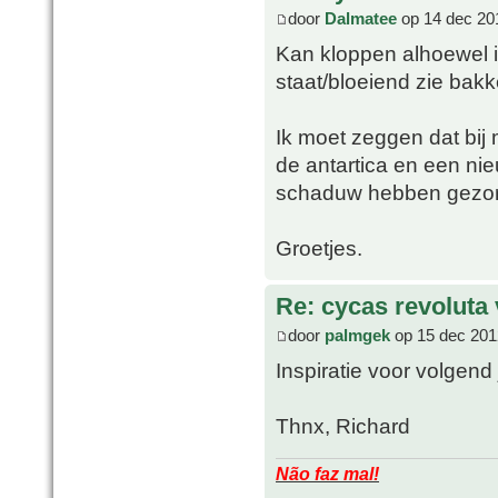
door
Dalmatee
op 14 dec 20
Kan kloppen alhoewel ik
staat/bloeiend zie bakk
Ik moet zeggen dat bij 
de antartica en een ni
schaduw hebben gezor
Groetjes.
Re: cycas revoluta 
door
palmgek
op 15 dec 201
Inspiratie voor volgend
Thnx, Richard
Não faz mal!