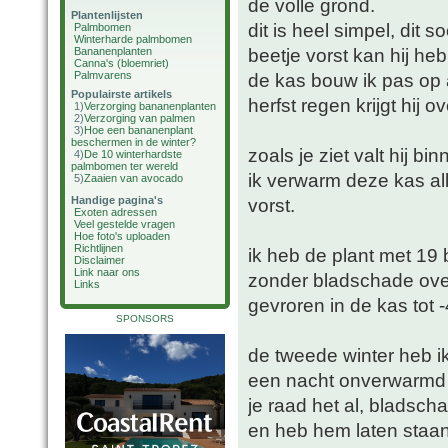
de volle grond.
Plantenlijsten
dit is heel simpel, dit
Palmbomen
Winterharde palmbomen
beetje vorst kan hij he
Bananenplanten
Canna's (bloemriet)
Palmvarens
de kas bouw ik pas op a
Populairste artikels
herfst regen krijgt hij o
1)
Verzorging bananenplanten
2)
Verzorging van palmen
3)
Hoe een bananenplant
beschermen in de winter?
zoals je ziet valt hij bi
4)
De 10 winterhardste
palmbomen ter wereld
ik verwarm deze kas all
5)
Zaaien van avocado
Handige pagina's
vorst.
Exoten adressen
Veel gestelde vragen
Hoe foto's uploaden
Richtlijnen
ik heb de plant met 19 
Disclaimer
Link naar ons
zonder bladschade overl
Links
gevroren in de kas tot -
SPONSORS
de tweede winter heb i
een nacht onverwarmd w
je raad het al, bladsc
en heb hem laten staan