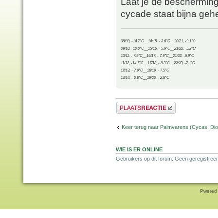
Laat je de beschermin
cycade staat bijna geh
08/09, -14.7°C__14/15, - 3.6°C__20/21, -9.1°C
09/10, -10.0°C__15/16, - 5.9°C__21/22, -5.2°C
10/11, - 7.9°C__16/17, - 7.9°C__21/22, -6.9°C
11/12, -14.7°C__17/18, - 8.3°C__22/23, -7.1°C
12/13, - 7.9°C__18/19, - 7.5°C
13/14, - 0.8°C__19/20, - 2.8°C
Plaats een reactie
Keer terug naar Palmvarens (Cycas, Dioo
WIE IS ER ONLINE
Gebruikers op dit forum: Geen geregistreer
Pwered