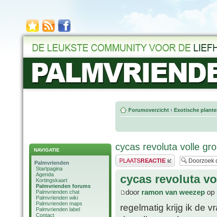
Forumoverzicht
‹
Exotische plant
cycas revoluta volle gr
NAVIGATIE
Plaats een reactie
Palmvrienden
Startpagina
Agenda
cycas revoluta vo
Kortingskaart
Palmvrienden forums
door
ramon van weezep
op 
Palmvrienden chat
Palmvrienden wiki
Palmvrienden maps
regelmatig krijg ik de v
Palmvrienden label
Contact