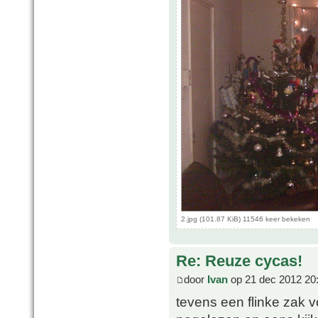
2.jpg (101.87 KiB) 11546 keer bekeken
Re: Reuze cycas!
door
Ivan
op 21 dec 2012 20
tevens een flinke zak 