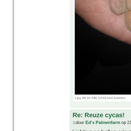
z.jpg (66.84 KiB) 11544 keer bekeken
Re: Reuze cycas!
door
Ed's Palmenfarm
op 21