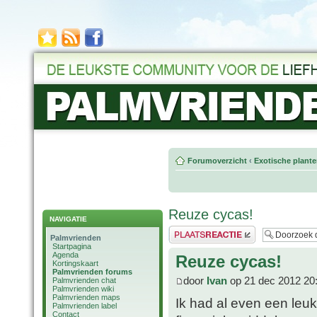
Forumoverzicht
‹
Exotische plant
Reuze cycas!
NAVIGATIE
Plaats een reactie
Palmvrienden
Startpagina
Agenda
Reuze cycas!
Kortingskaart
Palmvrienden forums
door
Ivan
op 21 dec 2012 20
Palmvrienden chat
Palmvrienden wiki
Palmvrienden maps
Ik had al even een leu
Palmvrienden label
Contact