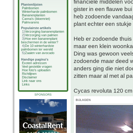
financiele middelen voo
Plantenlijsten
gister in een flauwe bu
Palmbomen
Winterharde palmbomen
heb zodoende vandaag 
Bananenplanten
Canna's (bloemriet)
Palmvarens
plant echter een stukje
Populairste artikels
1)
Verzorging bananenplanten
2)
Verzorging van palmen
Heb er zodoende thuis
3)
Hoe een bananenplant
beschermen in de winter?
maar een klein woonkam
4)
De 10 winterhardste
palmbomen ter wereld
Ding was gewoon veels
5)
Zaaien van avocado
Handige pagina's
zodoende maar deed we
Exoten adressen
Veel gestelde vragen
anders ging die niet do
Hoe foto's uploaden
Richtlijnen
zitten maar al met al pa
Disclaimer
Link naar ons
Links
Cycas revoluta 120 cm
SPONSORS
BIJLAGEN