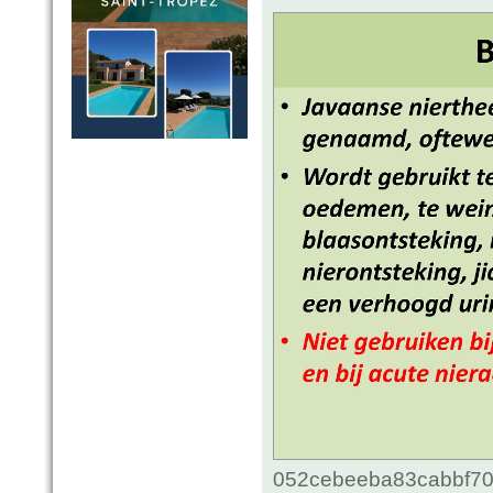
052cebeeba83cabbf70c