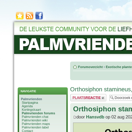
Forumoverzicht
‹
Exotische plant
Orthosiphon stamineus,
NAVIGATIE
Plaats een reactie
Palmvrienden
Startpagina
Agenda
Orthosiphon stam
Kortingskaart
Palmvrienden forums
door
Hansvdb
op 02 aug 202
Palmvrienden chat
Palmvrienden wiki
Palmvrienden maps
Palmvrienden label
Contact