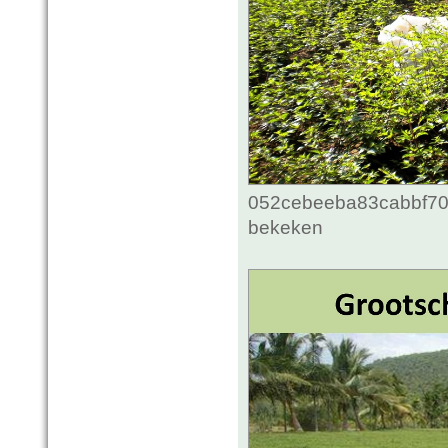
052cebeeba83cabbf70c
bekeken