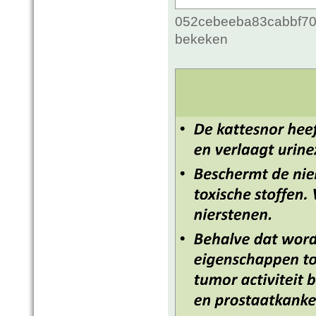
052cebeeba83cabbf70c
bekeken