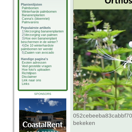
Plantenlijsten
Palmbomen
Winterharde palmbomen
Bananenplanten
Canna's (bloemriet)
Palmvarens
Populairste artikels
1)
Verzorging bananenplanten
2)
Verzorging van palmen
3)
Hoe een bananenplant
beschermen in de winter?
4)
De 10 winterhardste
palmbomen ter wereld
5)
Zaaien van avocado
Handige pagina's
Exoten adressen
Veel gestelde vragen
Hoe foto's uploaden
Richtlijnen
Disclaimer
Link naar ons
Links
SPONSORS
052cebeeba83cabbf70c
bekeken