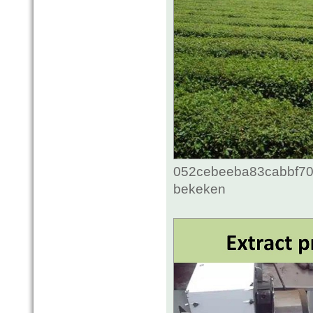
052cebeeba83cabbf70c
bekeken