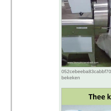
052cebeeba83cabbf70c
bekeken