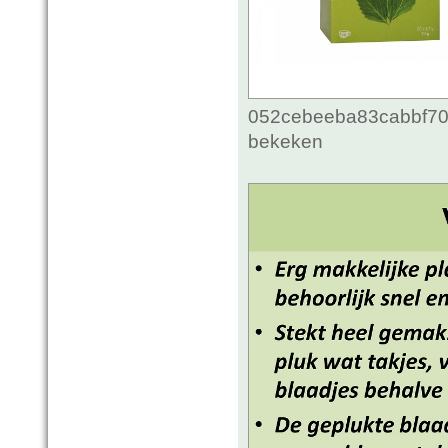
052cebeeba83cabbf70c
bekeken