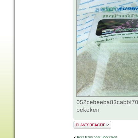
052cebeeba83cabbf70c
bekeken
Plaats een reactie
Keer terug naar Specerijen