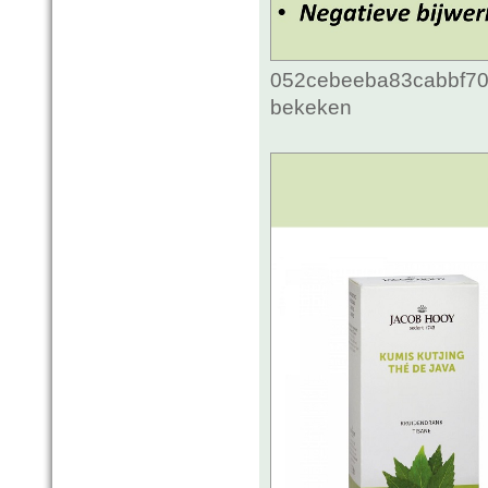
052cebeeba83cabbf70c
bekeken