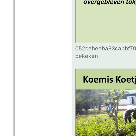
052cebeeba83cabbf70c
bekeken