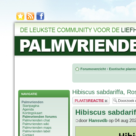
Forumoverzicht
‹
Exotische plant
Hibiscus sabdariffa, Ros
NAVIGATIE
Plaats een reactie
Palmvrienden
Startpagina
Agenda
Hibiscus sabdarif
Kortingskaart
Palmvrienden forums
door
Hansvdb
op 04 aug 202
Palmvrienden chat
Palmvrienden wiki
Palmvrienden maps
Palmvrienden label
Contact