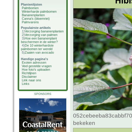
Plantenlijsten
Palmbomen
Winterharde palmbomen
Bananenplanten
Canna's (bloemriet)
Palmvarens
Populairste artikels
1)
Verzorging bananenplanten
2)
Verzorging van palmen
3)
Hoe een bananenplant
beschermen in de winter?
4)
De 10 winterhardste
palmbomen ter wereld
5)
Zaaien van avocado
Handige pagina's
Exoten adressen
Veel gestelde vragen
Hoe foto's uploaden
Richtlijnen
Disclaimer
Link naar ons
Links
SPONSORS
052cebeeba83cabbf70c
bekeken