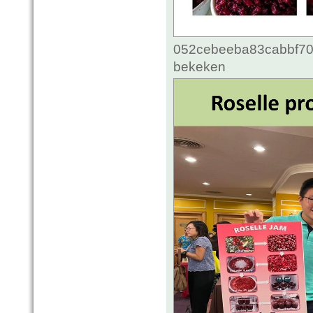
052cebeeba83cabbf70c
bekeken