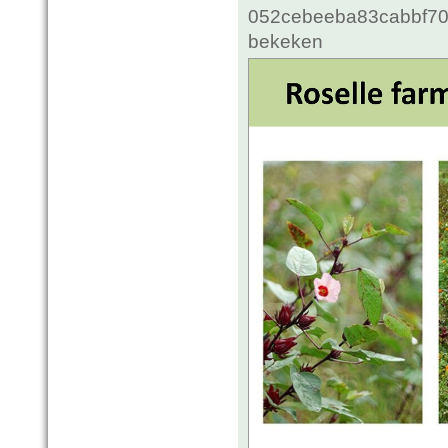
052cebeeba83cabbf70c
bekeken