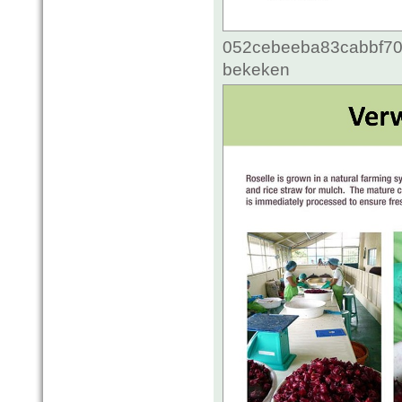
052cebeeba83cabbf70c
bekeken