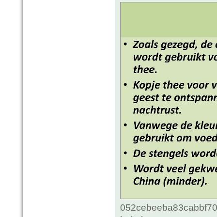
052cebeeba83cabbf70c