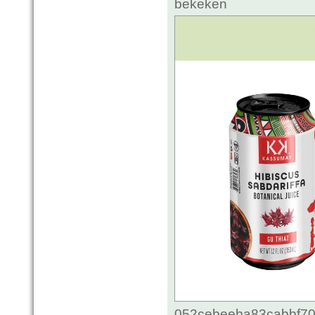
bekeken
052cebeeba83cabbf70c