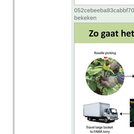
052cebeeba83cabbf70c
bekeken