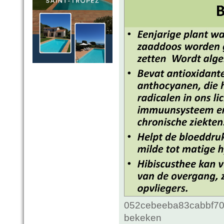
052cebeeba83cabbf70c
bekeken