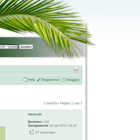
Help
Registreren
Inloggen
1 bericht • Pagina
1
van
1
Hansvdb
Berichten:
232
Geregistreerd:
02 apr 2017 16:42
27 bedankjes