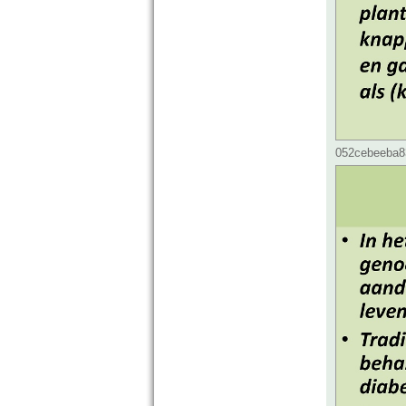
052cebeeba83