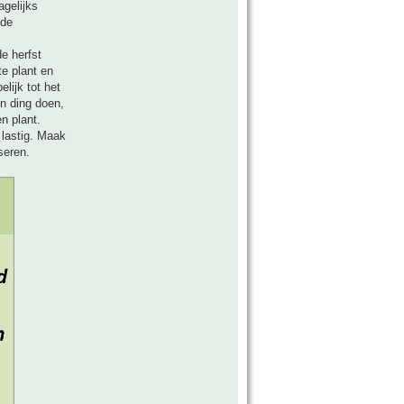
agelijks
 de
e herfst
te plant en
lijk tot het
n ding doen,
n plant.
 lastig. Maak
seren.