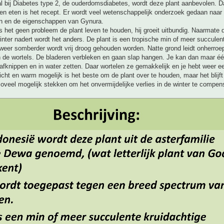
l bij Diabetes type 2, de ouderdomsdiabetes, wordt deze plant aanbevolen. D
en eten is het recept. Er wordt veel wetenschappelijk onderzoek gedaan naar
n en de eigenschappen van Gynura.
s het geen probleem de plant leven te houden, hij groeit uitbundig. Naarmate d
nter nadert wordt het anders. De plant is een tropische min of meer succulen
weer somberder wordt vrij droog gehouden worden. Natte grond leidt onherroepe
n de wortels. De bladeren verbleken en gaan slap hangen. Je kan dan maar éé
 afknippen en in water zetten. Daar wortelen ze gemakkelijk en je hebt weer ee
icht en warm mogelijk is het beste om de plant over te houden, maar het blijft
oveel mogelijk stekken om het onvermijdelijke verlies in de winter te compen