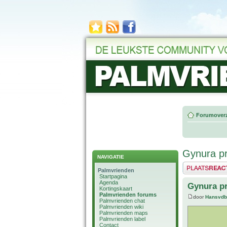
Forumoverz
Gynura pr
NAVIGATIE
Plaats een reactie
Palmvrienden
Startpagina
Agenda
Gynura pr
Kortingskaart
Palmvrienden forums
door
Hansvdb
Palmvrienden chat
Palmvrienden wiki
Palmvrienden maps
Palmvrienden label
Contact