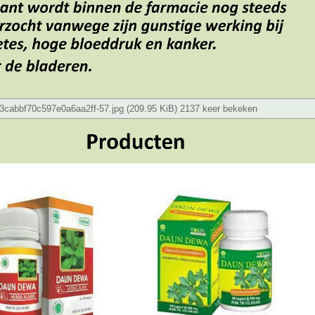
cabbf70c597e0a6aa2ff-57.jpg (209.95 KiB) 2137 keer bekeken