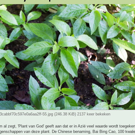
cabbf70c597e0a6aa2ff-55.jpg (246.38 KiB) 2137 keer bekeken
 al zegt, 'Plant van God' geeft aan dat er in Azië veel waarde wordt toegeke
igenschappen van deze plant. De Chinese benaming, Bai Bing Cao, 100 kwalen