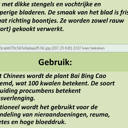
cabbf70c597e0a6aa2ff-56.jpg (207.23 KiB) 2137 keer bekeken