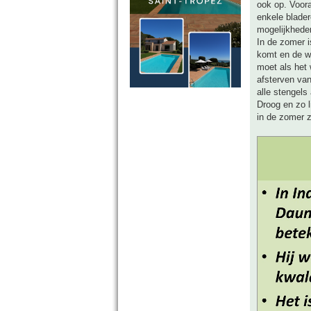
ook op. Voora
enkele blader
mogelijkhede
In de zomer i
komt en de wi
moet als het 
afsterven va
alle stengels
Droog en zo l
in de zomer z