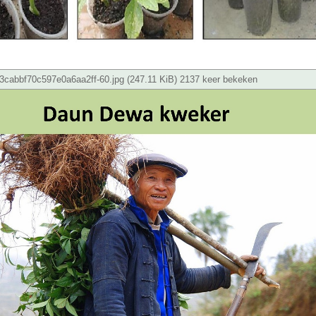
cabbf70c597e0a6aa2ff-60.jpg (247.11 KiB) 2137 keer bekeken