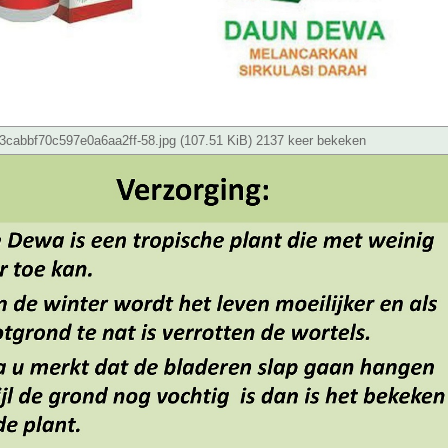
cabbf70c597e0a6aa2ff-58.jpg (107.51 KiB) 2137 keer bekeken