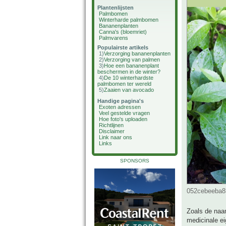
Plantenlijsten
Palmbomen
Winterharde palmbomen
Bananenplanten
Canna's (bloemriet)
Palmvarens
Populairste artikels
1)
Verzorging bananenplanten
2)
Verzorging van palmen
3)
Hoe een bananenplant
beschermen in de winter?
4)
De 10 winterhardste
palmbomen ter wereld
5)
Zaaien van avocado
Handige pagina's
Exoten adressen
Veel gestelde vragen
Hoe foto's uploaden
Richtlijnen
Disclaimer
Link naar ons
Links
SPONSORS
052cebeeba83
Zoals de naam
medicinale e