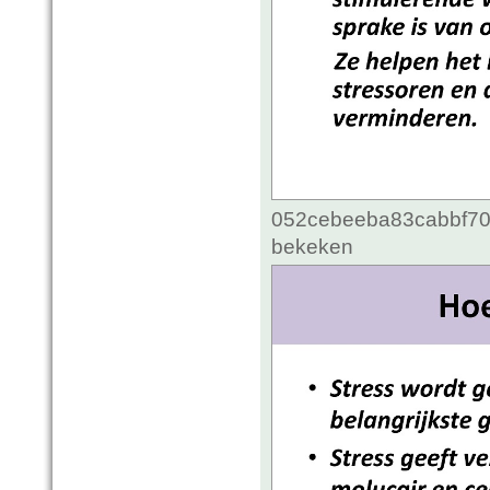
052cebeeba83cabbf70c
bekeken