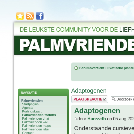
Forumoverzicht
‹
Exotische plant
Adaptogenen
NAVIGATIE
Plaats een reactie
Palmvrienden
Startpagina
Agenda
Adaptogenen
Kortingskaart
Palmvrienden forums
door
Hansvdb
op 05 aug 202
Palmvrienden chat
Palmvrienden wiki
Palmvrienden maps
Onderstaande cursieve 
Palmvrienden label
Contact