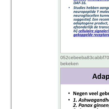
052cebeeba83cabbf70c
bekeken