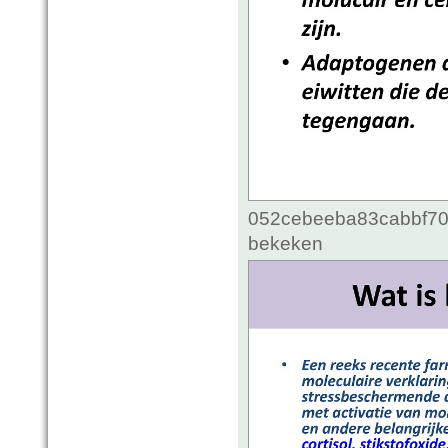
052cebeeba83cabbf70c
bekeken