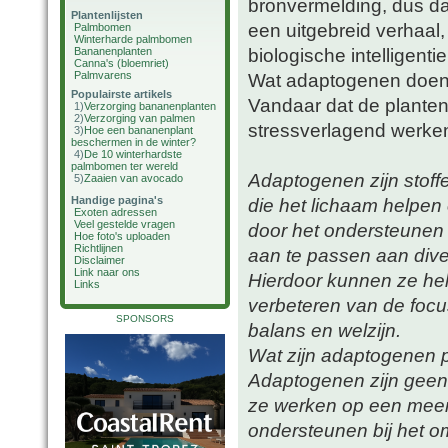
bronvermelding, dus dan
Plantenlijsten
een uitgebreid verhaal,
Palmbomen
Winterharde palmbomen
biologische intelligenti
Bananenplanten
Canna's (bloemriet)
Palmvarens
Wat adaptogenen doen i
Populairste artikels
Vandaar dat de plante
1)
Verzorging bananenplanten
2)
Verzorging van palmen
stressverlagend werke
3)
Hoe een bananenplant
beschermen in de winter?
4)
De 10 winterhardste
palmbomen ter wereld
Adaptogenen zijn stoffe
5)
Zaaien van avocado
Handige pagina's
die het lichaam helpen
Exoten adressen
Veel gestelde vragen
door het ondersteunen
Hoe foto's uploaden
Richtlijnen
aan te passen aan dive
Disclaimer
Link naar ons
Hierdoor kunnen ze hel
Links
verbeteren van de foc
SPONSORS
balans en welzijn.
Wat zijn adaptogenen 
Adaptogenen zijn geen
ze werken op een meer
ondersteunen bij het o