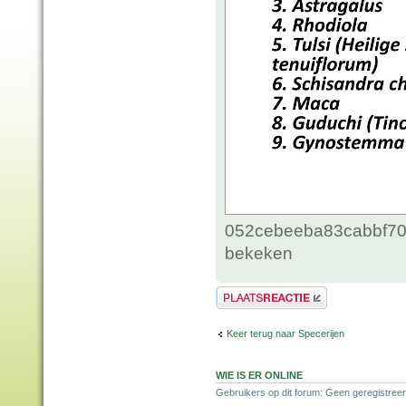
052cebeeba83cabbf70c
bekeken
Plaats een reactie
Keer terug naar Specerijen
WIE IS ER ONLINE
Gebruikers op dit forum: Geen geregistreer