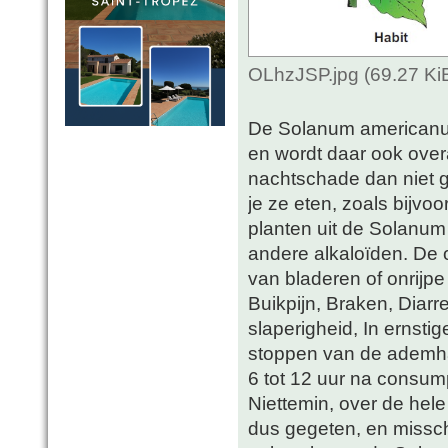
OLhzJSP.jpg (69.27 Ki
De Solanum americanum 
en wordt daar ook overa
nachtschade dan niet gift
je ze eten, zoals bijvo
planten uit de Solanum f
andere alkaloïden. De o
van bladeren of onrijp
Buikpijn, Braken, Diar
slaperigheid, In ernsti
stoppen van de ademha
6 tot 12 uur na consump
Niettemin, over de hel
dus gegeten, en missc