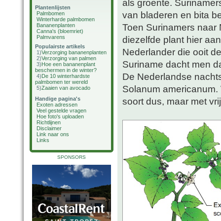
als groente. Surinamers
Plantenlijsten
van bladeren en bita bet
Palmbomen
Winterharde palmbomen
Toen Surinamers naar 
Bananenplanten
Canna's (bloemriet)
Palmvarens
diezelfde plant hier aan
Populairste artikels
Nederlander die ooit de
1)
Verzorging bananenplanten
2)
Verzorging van palmen
Suriname dacht men da
3)
Hoe een bananenplant
beschermen in de winter?
De Nederlandse nachtsc
4)
De 10 winterhardste
palmbomen ter wereld
Solanum americanum. W
5)
Zaaien van avocado
Handige pagina's
soort dus, maar met vr
Exoten adressen
Veel gestelde vragen
Hoe foto's uploaden
Richtlijnen
Disclaimer
Link naar ons
Links
SPONSORS