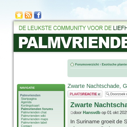
Forumoverzicht
‹
Exotische plant
Zwarte Nachtschade, Gi
NAVIGATIE
Plaats een reactie
Palmvrienden
Startpagina
Agenda
Zwarte Nachtscha
Kortingskaart
Palmvrienden forums
door
Hansvdb
op 01 okt 202
Palmvrienden chat
Palmvrienden wiki
Palmvrienden maps
In Suriname groeit de
Palmvrienden label
Contact