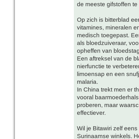
de meeste gifstoffen te
Op zich is bitterblad e
vitamines, mineralen e
medisch toegepast. Een
als bloedzuiveraar, vo
opheffen van bloedstag
Een aftreksel van de b
nierfunctie te verbete
limoensap en een snufj
malaria.
In China trekt men er 
vooral baarmoederhalsk
proberen, maar waarsch
effectiever.
Wil je Bitawiri zelf eens
Surinaamse winkels. He