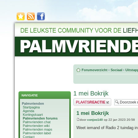
Forumoverzicht
‹
Sociaal
‹
Uitstap
1 mei Bokrijk
NAVIGATIE
Plaats een reactie
Palmvrienden
Startpagina
Agenda
1 mei Bokrijk
Kortingskaart
Palmvrienden forums
door
conjoo140
op 22 jan 2023 20:58
Palmvrienden chat
Palmvrienden wiki
Weet iemand of Radio 2 tuindag in 
Palmvrienden maps
Palmvrienden label
Contact