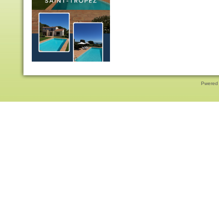
Pwered