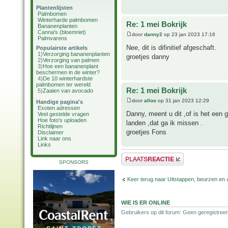
Plantenlijsten
Palmbomen
Winterharde palmbomen
Re: 1 mei Bokrijk
Bananenplanten
Canna's (bloemriet)
door
danny2
op 23 jan 2023 17:16
Palmvarens
Nee, dit is difinitief afgeschaft.
Populairste artikels
1)
Verzorging bananenplanten
groetjes danny
2)
Verzorging van palmen
3)
Hoe een bananenplant
beschermen in de winter?
4)
De 10 winterhardste
palmbomen ter wereld
Re: 1 mei Bokrijk
5)
Zaaien van avocado
door
alloo
op 31 jan 2023 12:29
Handige pagina's
Exoten adressen
Danny, meent u dit ,of is het een
Veel gestelde vragen
Hoe foto's uploaden
landen ,dat ga ik missen .
Richtlijnen
groetjes Fons
Disclaimer
Link naar ons
Links
Plaats een reactie
SPONSORS
Keer terug naar Uitstappen, beurzen en 
WIE IS ER ONLINE
Gebruikers op dit forum: Geen geregistree