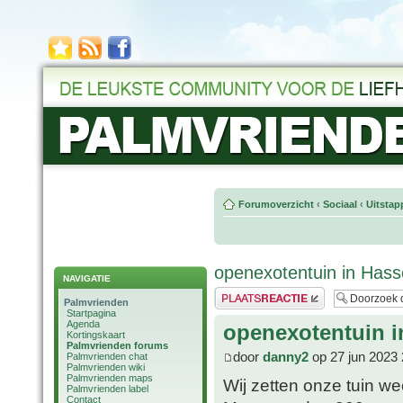
Forumoverzicht
‹
Sociaal
‹
Uitstap
openexotentuin in Hass
NAVIGATIE
Plaats een reactie
Palmvrienden
Startpagina
Agenda
openexotentuin i
Kortingskaart
Palmvrienden forums
door
danny2
op 27 jun 2023 
Palmvrienden chat
Palmvrienden wiki
Palmvrienden maps
Wij zetten onze tuin we
Palmvrienden label
Contact