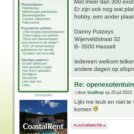
Met meer dan 300 exoten
Plantenlijsten
Er zijn ook nog wat pla
Palmbomen
Winterharde palmbomen
hobby, een ander plaats
Bananenplanten
Canna's (bloemriet)
Palmvarens
Populairste artikels
Danny Putzeys
1)
Verzorging bananenplanten
2)
Verzorging van palmen
Wijerveldstraat 32
3)
Hoe een bananenplant
beschermen in de winter?
B- 3500 Hasselt
4)
De 10 winterhardste
palmbomen ter wereld
5)
Zaaien van avocado
Handige pagina's
Iedereen welkom telken
Exoten adressen
Veel gestelde vragen
andere dagen op afspr
Hoe foto's uploaden
Richtlijnen
Disclaimer
Link naar ons
Re: openexotentuin
Links
door
knalkop
op 25 jul 2023 
SPONSORS
Lijkt me leuk en niet t
komen
Plaats een reactie