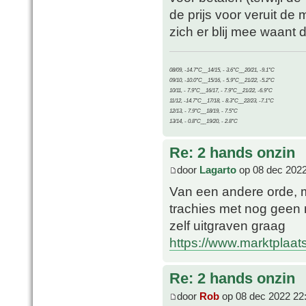
de prijs voor veruit de
zich er blij mee waant 
08/09, -14.7°C__14/15, - 3.6°C__20/21, -9.1°C
09/10, -10.0°C__15/16, - 5.9°C__21/22, -5.2°C
10/11, - 7.9°C__16/17, - 7.9°C__21/22, -6.9°C
11/12, -14.7°C__17/18, - 8.3°C__22/23, -7.1°C
12/13, - 7.9°C__18/19, - 7.5°C
13/14, - 0.8°C__19/20, - 2.8°C
Re: 2 hands onzin
door
Lagarto
op 08 dec 2022
Van een andere orde, m
trachies met nog geen 
zelf uitgraven graag
https://www.marktplaats
Re: 2 hands onzin
door
Rob
op 08 dec 2022 22