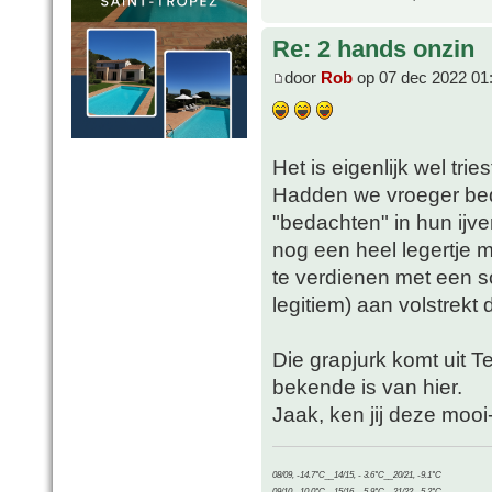
Re: 2 hands onzin
door
Rob
op 07 dec 2022 01
Het is eigenlijk wel trie
Hadden we vroeger bed
"bedachten" in hun ijv
nog een heel legertje 
te verdienen met een sc
legitiem) aan volstrekt 
Die grapjurk komt uit T
bekende is van hier.
Jaak, ken jij deze moo
08/09, -14.7°C__14/15, - 3.6°C__20/21, -9.1°C
09/10, -10.0°C__15/16, - 5.9°C__21/22, -5.2°C