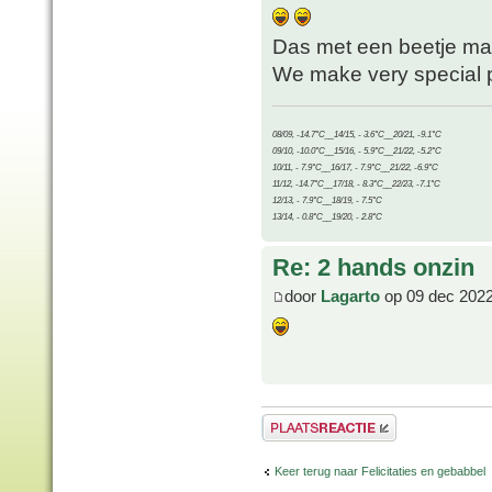
Das met een beetje ma
We make very special pr
08/09, -14.7°C__14/15, - 3.6°C__20/21, -9.1°C
09/10, -10.0°C__15/16, - 5.9°C__21/22, -5.2°C
10/11, - 7.9°C__16/17, - 7.9°C__21/22, -6.9°C
11/12, -14.7°C__17/18, - 8.3°C__22/23, -7.1°C
12/13, - 7.9°C__18/19, - 7.5°C
13/14, - 0.8°C__19/20, - 2.8°C
Re: 2 hands onzin
door
Lagarto
op 09 dec 2022
Plaats een reactie
Keer terug naar Felicitaties en gebabbel