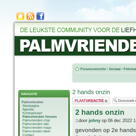
Forumoverzicht
‹
Sociaal
‹
Felicit
2 hands onzin
NAVIGATIE
Plaats een reactie
Palmvrienden
Startpagina
Agenda
2 hands onzin
Kortingskaart
Palmvrienden forums
door
johny
op 06 dec 2022 1
Palmvrienden chat
Palmvrienden wiki
Palmvrienden maps
gevonden op 2e hands 
Palmvrienden label
Contact