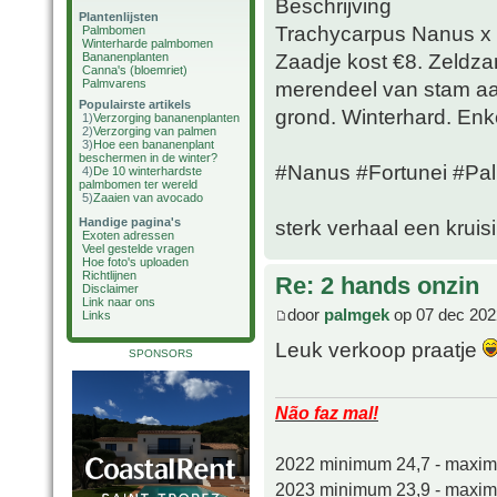
Beschrijving
Plantenlijsten
Trachycarpus Nanus x f
Palmbomen
Winterharde palmbomen
Zaadje kost €8. Zeldza
Bananenplanten
Canna's (bloemriet)
Palmvarens
merendeel van stam aa
Populairste artikels
grond. Winterhard. Enk
1)
Verzorging bananenplanten
2)
Verzorging van palmen
3)
Hoe een bananenplant
beschermen in de winter?
#Nanus #Fortunei #Pa
4)
De 10 winterhardste
palmbomen ter wereld
5)
Zaaien van avocado
Handige pagina's
sterk verhaal een kruis
Exoten adressen
Veel gestelde vragen
Hoe foto's uploaden
Richtlijnen
Re: 2 hands onzin
Disclaimer
Link naar ons
door
palmgek
op 07 dec 202
Links
Leuk verkoop praatje
SPONSORS
Não faz mal!
2022 minimum 24,7 - maxi
2023 minimum 23,9 - maxi