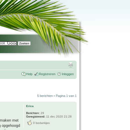
Help
Registreren
Inloggen
5 berichten • Pagina
1
van
1
Erica
Berichten:
29
Geregistreerd:
11 dec 2020 21:28
e maken met
0 bedankjes
og opgehoogd