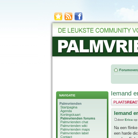
Forumoverz
Iemand er
NAVIGATIE
Plaats een reactie
Palmvrienden
Startpagina
Agenda
Iemand er
Kortingskaart
Palmvrienden forums
door
Erica
op 
Palmvrienden chat
Palmvrienden wiki
Na een flink
Palmvrienden maps
een harde dic
Palmvrienden label
Contact