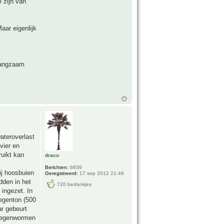
 zijn van
aar eigenlijk
langzaam
ateroverlast
vier en
ruikt kan
draco
Berichten:
6939
ij hoosbuien
Geregistreerd:
17 sep 2012 21:49
dden in het
720 bedankjes
ingezet. In
regenton (500
ar gebeurt
 (regenwormen