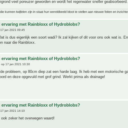
leigrond veel poreuzer geworden en wordt het regenwater sneller geabsorbeerd.
ie kunnen twijfelen zijn in staat hun wereldbeeld bloot te stellen aan nieuwe feiten en inzichte
 ervaring met Rainbloxx of Hydroblobs?
17 jan 2021 09:45
Dat is dus eigenlijk een soort wadi? Ik zal kijken of dit voor ons ook wat is. E
ken naar die Rainbloxx.
 ervaring met Rainbloxx of Hydroblobs?
6
op 17 jan 2021 10:30
fde probleem, op 80cm diep zat een harde laag. Ik heb met een motorische g
ord en deze opgevuld met grof grind. Werkt prima als drainage!
 ervaring met Rainbloxx of Hydroblobs?
17 jan 2021 14:10
n ook zeker het overwegen waard!