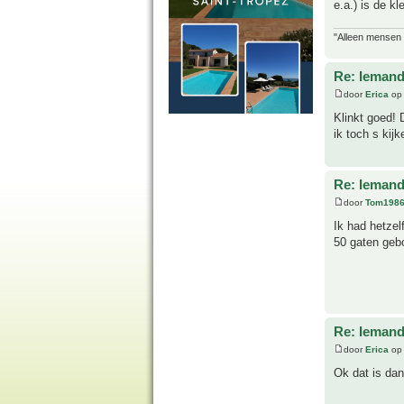
e.a.) is de k
"Alleen mensen d
Re: Iemand
door
Erica
op 
Klinkt goed! 
ik toch s kij
Re: Iemand
door
Tom198
Ik had hetzel
50 gaten gebo
Re: Iemand
door
Erica
op 
Ok dat is da