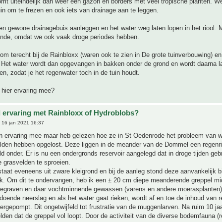
mt uiteindelijk dan weer een gazon en borders met veel tropische planten. We
in om te frezen en ook iets van drainage aan te leggen.
 gewone drainagebuis aanleggen en het water weg laten lopen in het riool. M
zonde, omdat we ook vaak droge periodes hebben.
m terecht bij de Rainbloxx (waren ook te zien in De grote tuinverbouwing) en
 Het water wordt dan opgevangen in bakken onder de grond en wordt daarna 
n, zodat je het regenwater toch in de tuin houdt.
 hier ervaring mee?
 ervaring met Rainbloxx of Hydroblobs?
 16 jan 2021 16:37
en ervaring mee maar heb gelezen hoe ze in St Oedenrode het probleem van w
velden hebben opgelost. Deze liggen in de meander van de Dommel een regenri
ld onder. Er is nu een ondergronds reservoir aangelegd dat in droge tijden geb
 grasvelden te sproeien.
taat eveneens uit zware kleigrond en bij de aanleg stond deze aanvankelijk b
nk. Om dit te ondervangen, heb ik een ± 20 cm diepe meanderende greppel mi
gegraven en daar vochtminnende gewassen (varens en andere moerasplanten) 
ldoende neerslag en als het water gaat rieken, wordt af en toe de inhoud van 
 overgepompt. Dit ongetwijfeld tot frustratie van de muggenlarven. Na ruim 10 ja
lden dat de greppel vol loopt. Door de activiteit van de diverse bodemfauna