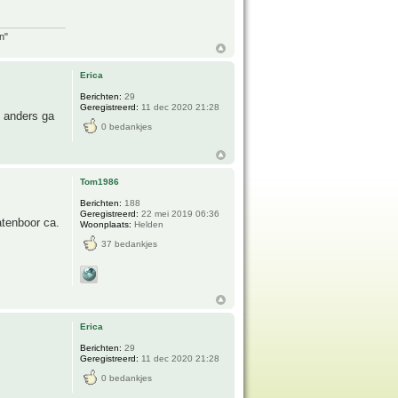
n"
Erica
Berichten:
29
Geregistreerd:
11 dec 2020 21:28
n anders ga
0 bedankjes
Tom1986
Berichten:
188
Geregistreerd:
22 mei 2019 06:36
atenboor ca.
Woonplaats:
Helden
37 bedankjes
Erica
Berichten:
29
Geregistreerd:
11 dec 2020 21:28
0 bedankjes