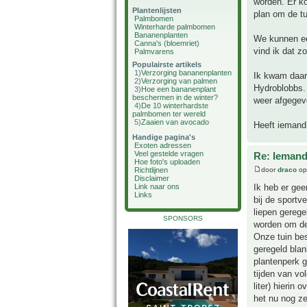
worden. Er ko
Plantenlijsten
plan om de tu
Palmbomen
Winterharde palmbomen
Bananenplanten
We kunnen een
Canna's (bloemriet)
vind ik dat 
Palmvarens
Populairste artikels
1)
Verzorging bananenplanten
Ik kwam daaro
2)
Verzorging van palmen
Hydroblobbs.
3)
Hoe een bananenplant
beschermen in de winter?
weer afgegeve
4)
De 10 winterhardste
palmbomen ter wereld
5)
Zaaien van avocado
Heeft iemand
Handige pagina's
Exoten adressen
Veel gestelde vragen
Re: Iemand
Hoe foto's uploaden
door
draco
op
Richtlijnen
Disclaimer
Ik heb er ge
Link naar ons
Links
bij de sport
liepen gerege
SPONSORS
worden om de
Onze tuin bes
geregeld bla
plantenperk 
tijden van vo
liter) hierin
het nu nog ze