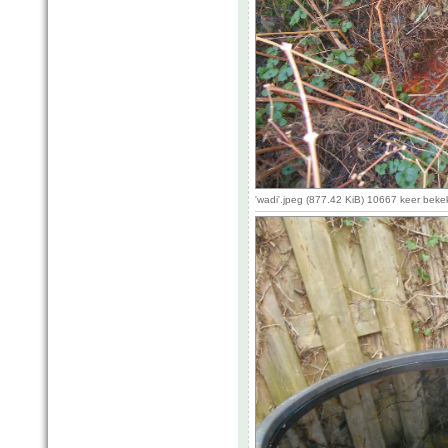
'wadi'.jpeg (877.42 KiB) 10667 keer bek