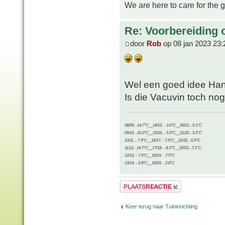
We are here to care for the 
Re: Voorbereiding 
door
Rob
op 08 jan 2023 23:
Wel een goed idee Han,
Is die Vacuvin toch no
08/09, -14.7°C__14/15, - 3.6°C__20/21, -9.1°C
09/10, -10.0°C__15/16, - 5.9°C__21/22, -5.2°C
10/11, - 7.9°C__16/17, - 7.9°C__21/22, -6.9°C
11/12, -14.7°C__17/18, - 8.3°C__22/23, -7.1°C
12/13, - 7.9°C__18/19, - 7.5°C
13/14, - 0.8°C__19/20, - 2.8°C
Plaats een reactie
Keer terug naar Tuininrichting