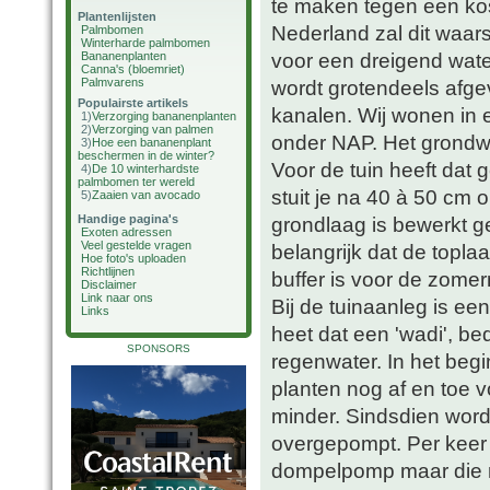
te maken tegen een kost
Plantenlijsten
Nederland zal dit waar
Palmbomen
Winterharde palmbomen
voor een dreigend wate
Bananenplanten
Canna's (bloemriet)
Palmvarens
wordt grotendeels afge
Populairste artikels
kanalen. Wij wonen in
1)
Verzorging bananenplanten
2)
Verzorging van palmen
onder NAP. Het grondwat
3)
Hoe een bananenplant
beschermen in de winter?
Voor de tuin heeft dat 
4)
De 10 winterhardste
palmbomen ter wereld
stuit je na 40 à 50 cm 
5)
Zaaien van avocado
Handige pagina's
grondlaag is bewerkt g
Exoten adressen
Veel gestelde vragen
belangrijk dat de topla
Hoe foto's uploaden
Richtlijnen
buffer is voor de zom
Disclaimer
Link naar ons
Bij de tuinaanleg is e
Links
heet dat een 'wadi', be
SPONSORS
regenwater. In het beg
planten nog af en toe v
minder. Sindsdien wordt
overgepompt. Per keer i
dompelpomp maar die m