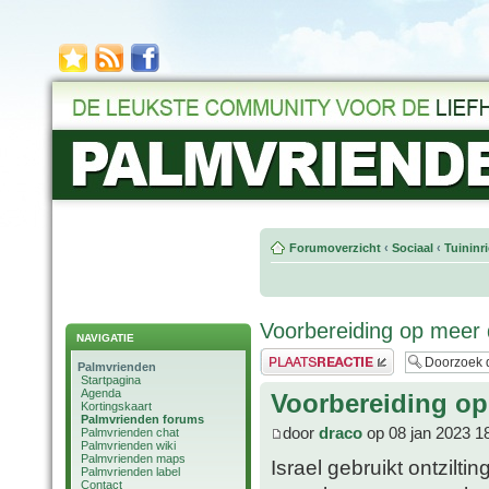
Forumoverzicht
‹
Sociaal
‹
Tuininr
Voorbereiding op meer 
NAVIGATIE
Plaats een reactie
Palmvrienden
Startpagina
Agenda
Voorbereiding op
Kortingskaart
Palmvrienden forums
door
draco
op 08 jan 2023 1
Palmvrienden chat
Palmvrienden wiki
Palmvrienden maps
Israel gebruikt ontzilt
Palmvrienden label
Contact