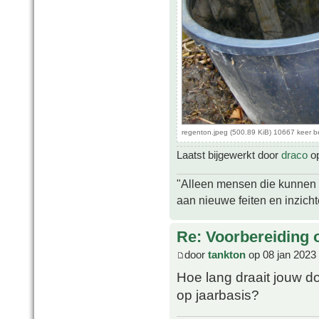
regenton.jpeg (500.89 KiB) 10667 keer 
Laatst bijgewerkt door
draco
op
"Alleen mensen die kunnen tw
aan nieuwe feiten en inzich
Re: Voorbereiding 
door
tankton
op 08 jan 2023
Hoe lang draait jouw d
op jaarbasis?