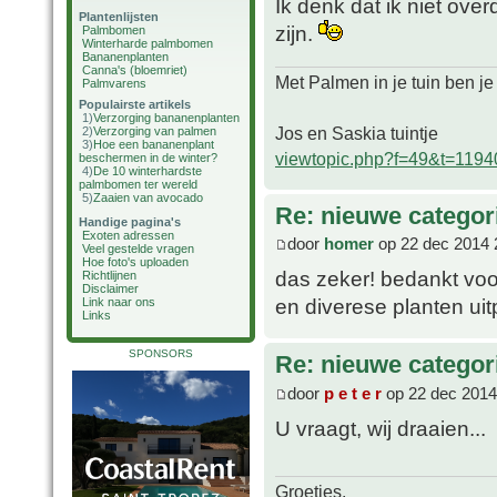
Ik denk dat ik niet over
Plantenlijsten
zijn.
Palmbomen
Winterharde palmbomen
Bananenplanten
Canna's (bloemriet)
Met Palmen in je tuin ben je
Palmvarens
Populairste artikels
1)
Verzorging bananenplanten
Jos en Saskia tuintje
2)
Verzorging van palmen
3)
Hoe een bananenplant
viewtopic.php?f=49&t=1194
beschermen in de winter?
4)
De 10 winterhardste
palmbomen ter wereld
5)
Zaaien van avocado
Re: nieuwe categor
Handige pagina's
Exoten adressen
door
homer
op 22 dec 2014 
Veel gestelde vragen
Hoe foto's uploaden
das zeker! bedankt voor
Richtlijnen
Disclaimer
en diverese planten ui
Link naar ons
Links
SPONSORS
Re: nieuwe categor
door
p e t e r
op 22 dec 2014
U vraagt, wij draaien...
Groetjes,