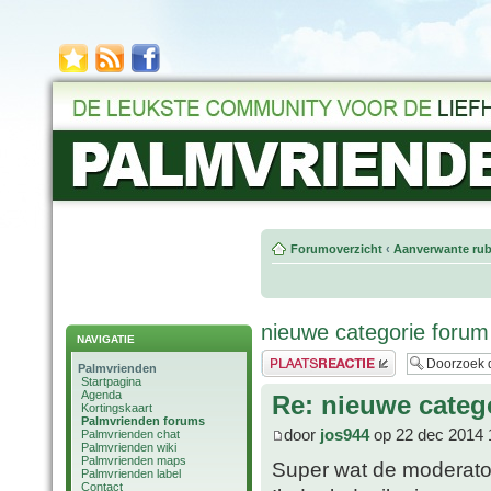
Forumoverzicht
‹
Aanverwante rub
nieuwe categorie foru
NAVIGATIE
Plaats een reactie
Palmvrienden
Startpagina
Agenda
Re: nieuwe categ
Kortingskaart
Palmvrienden forums
door
jos944
op 22 dec 2014 
Palmvrienden chat
Palmvrienden wiki
Palmvrienden maps
Super wat de moderat
Palmvrienden label
Contact