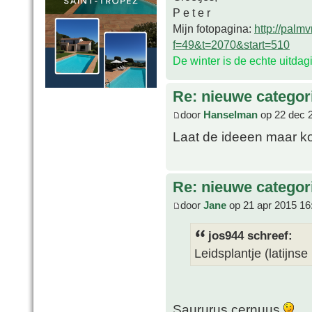
P e t e r
Mijn fotopagina:
http://palm
f=49&t=2070&start=510
De winter is de echte uitda
Re: nieuwe categor
door
Hanselman
op 22 dec 
Laat de ideeen maar k
Re: nieuwe categor
door
Jane
op 21 apr 2015 16
jos944 schreef:
Leidsplantje (latijns
Saururus cernuus