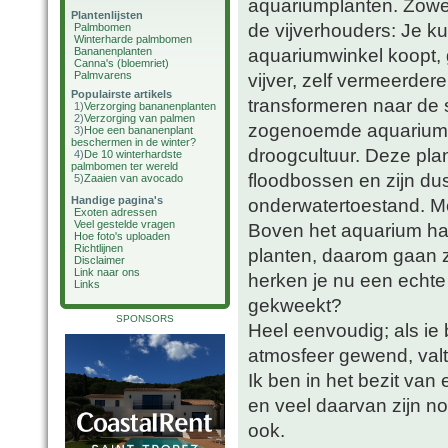
aquariumplanten. Zowel
Plantenlijsten
de vijverhouders: Je kun
Palmbomen
Winterharde palmbomen
aquariumwinkel koopt, 
Bananenplanten
Canna's (bloemriet)
Palmvarens
vijver, zelf vermeerdere
Populairste artikels
transformeren naar de 
1)
Verzorging bananenplanten
2)
Verzorging van palmen
zogenoemde aquariump
3)
Hoe een bananenplant
beschermen in de winter?
droogcultuur. Deze pla
4)
De 10 winterhardste
palmbomen ter wereld
floodbossen en zijn d
5)
Zaaien van avocado
Handige pagina's
onderwatertoestand. Me
Exoten adressen
Veel gestelde vragen
Boven het aquarium han
Hoe foto's uploaden
Richtlijnen
planten, daarom gaan z
Disclaimer
Link naar ons
herken je nu een echte 
Links
gekweekt?
SPONSORS
Heel eenvoudig; als ie 
atmosfeer gewend, valt 
Ik ben in het bezit va
en veel daarvan zijn no
ook.