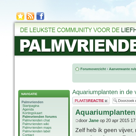
Forumoverzicht
‹
Aanverwante rub
Aquariumplanten in de v
NAVIGATIE
Plaats een reactie
Palmvrienden
Startpagina
Agenda
Aquariumplanten 
Kortingskaart
Palmvrienden forums
door
Jane
op 20 apr 2015 17
Palmvrienden chat
Palmvrienden wiki
Palmvrienden maps
Zelf heb ik geen vijver
Palmvrienden label
Contact