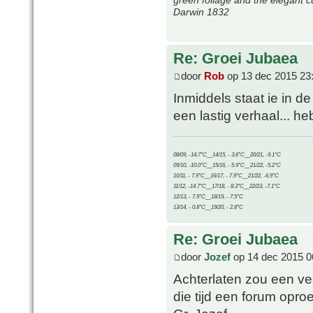
Darwin 1832
Re: Groei Jubaea
door
Rob
op 13 dec 2015 23
Inmiddels staat ie in de 
een lastig verhaal... h
08/09, -14.7°C__14/15, - 3.6°C__20/21, -9.1°C
09/10, -10.0°C__15/16, - 5.9°C__21/22, -5.2°C
10/11, - 7.9°C__16/17, - 7.9°C__21/22, -6.9°C
11/12, -14.7°C__17/18, - 8.3°C__22/23, -7.1°C
12/13, - 7.9°C__18/19, - 7.5°C
13/14, - 0.8°C__19/20, - 2.8°C
Re: Groei Jubaea
door
Jozef
op 14 dec 2015 0
Achterlaten zou een vee
die tijd een forum opro