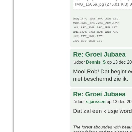
IMG_1565a.jpg (275.81 KiB) 
08/09, -14.7°C__14/15, - 3.6°C__20/21, -9.1°C
09/10, -10.0°C__15/16, - 5.9°C__21/22, -5.2°C
10/11, - 7.9°C__16/17, - 7.9°C__21/22, -6.9°C
11/12, -14.7°C__17/18, - 8.3°C__22/23, -7.1°C
12/13, - 7.9°C__18/19, - 7.5°C
13/14, - 0.8°C__19/20, - 2.8°C
Re: Groei Jubaea
door
Dennis_S
op 13 dec 20
Mooi Rob! Dat begint e
niet beschermd zie ik.
Re: Groei Jubaea
door
s.janssen
op 13 dec 20
Dat zal een klusje word
The forest abounded with beauti
green foliage and the elegant c