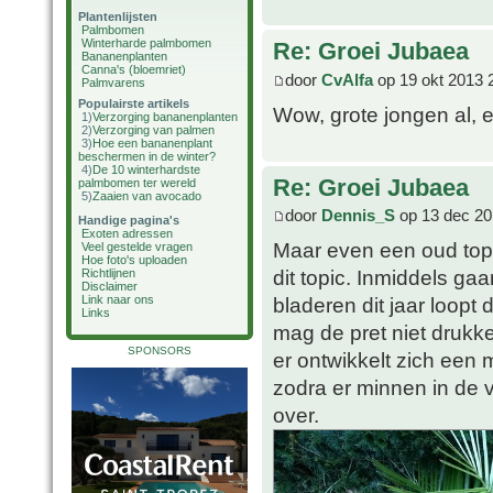
Plantenlijsten
Palmbomen
Winterharde palmbomen
Re: Groei Jubaea
Bananenplanten
Canna's (bloemriet)
door
CvAlfa
op 19 okt 2013 
Palmvarens
Populairste artikels
Wow, grote jongen al, 
1)
Verzorging bananenplanten
2)
Verzorging van palmen
3)
Hoe een bananenplant
beschermen in de winter?
4)
De 10 winterhardste
Re: Groei Jubaea
palmbomen ter wereld
5)
Zaaien van avocado
door
Dennis_S
op 13 dec 20
Handige pagina's
Exoten adressen
Maar even een oud topi
Veel gestelde vragen
Hoe foto's uploaden
dit topic. Inmiddels ga
Richtlijnen
Disclaimer
Link naar ons
bladeren dit jaar loopt 
Links
mag de pret niet drukk
SPONSORS
er ontwikkelt zich ee
zodra er minnen in de 
over.