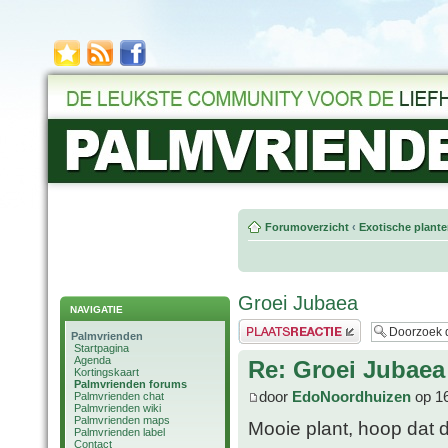
Forumoverzicht
‹
Exotische plant
Groei Jubaea
NAVIGATIE
Plaats een reactie
Palmvrienden
Startpagina
Agenda
Re: Groei Jubaea
Kortingskaart
Palmvrienden forums
door
EdoNoordhuizen
op 16
Palmvrienden chat
Palmvrienden wiki
Palmvrienden maps
Mooie plant, hoop dat d
Palmvrienden label
Contact