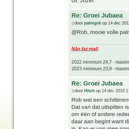
Gr. Jozef
Re: Groei Jubaea
door
palmgek
op 14 dec 201
@Rob, mooie volle pa
Não faz mal!
2022 minimum 24,7 - maxi
2023 minimum 23,9 - maxi
Re: Groei Jubaea
door
Hitch
op 14 dec 2015 1
Rob wat een schittere
Dat van dat uitspitten i
om één of andere reden
daar aan begint want di
in. Kan er van mee spr