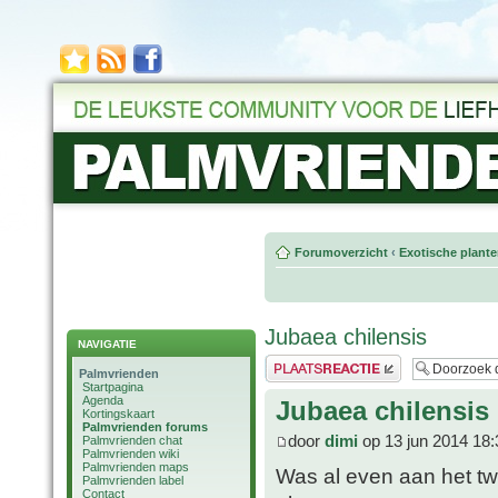
Forumoverzicht
‹
Exotische plant
Jubaea chilensis
NAVIGATIE
Plaats een reactie
Palmvrienden
Startpagina
Agenda
Jubaea chilensis
Kortingskaart
Palmvrienden forums
door
dimi
op 13 jun 2014 18:
Palmvrienden chat
Palmvrienden wiki
Palmvrienden maps
Was al even aan het tw
Palmvrienden label
Contact