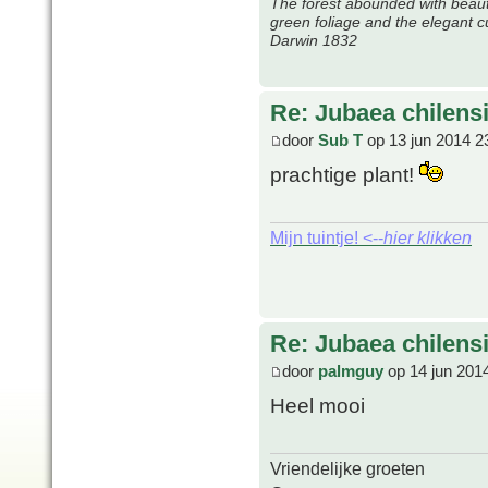
The forest abounded with beauti
green foliage and the elegant c
Darwin 1832
Re: Jubaea chilens
door
Sub T
op 13 jun 2014 2
prachtige plant!
Mijn tuintje! <--
hier klikken
Re: Jubaea chilens
door
palmguy
op 14 jun 201
Heel mooi
Vriendelijke groeten