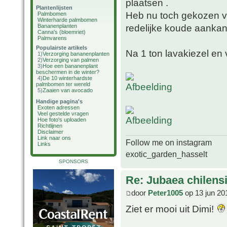
plaatsen .
Plantenlijsten
Heb nu toch gekozen v
Palmbomen
Winterharde palmbomen
redelijke koude aankan
Bananenplanten
Canna's (bloemriet)
Palmvarens
Populairste artikels
Na 1 ton lavakiezel en v
1)
Verzorging bananenplanten
2)
Verzorging van palmen
3)
Hoe een bananenplant
beschermen in de winter?
4)
De 10 winterhardste
palmbomen ter wereld
5)
Zaaien van avocado
Handige pagina's
Exoten adressen
Veel gestelde vragen
Hoe foto's uploaden
Richtlijnen
Disclaimer
Link naar ons
Follow me on instagram
Links
exotic_garden_hasselt
SPONSORS
Re: Jubaea chilens
door
Peter1005
op 13 jun 20
Ziet er mooi uit Dimi!