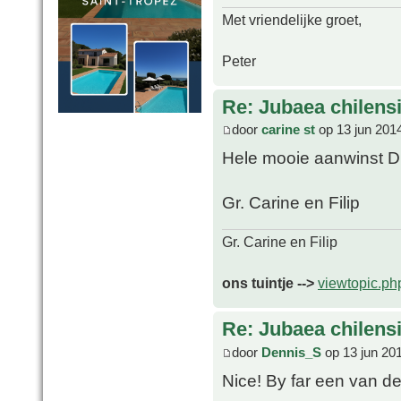
Met vriendelijke groet,
Peter
Re: Jubaea chilens
door
carine st
op 13 jun 201
Hele mooie aanwinst D
Gr. Carine en Filip
Gr. Carine en Filip
ons tuintje -->
viewtopic.p
Re: Jubaea chilens
door
Dennis_S
op 13 jun 20
Nice! By far een van d