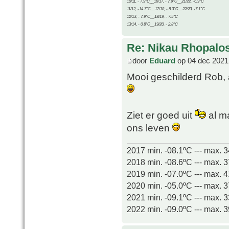
10/11, - 7.9°C__16/17, - 7.9°C__21/22, -6.9°C
11/12, -14.7°C__17/18, - 8.3°C__22/23, -7.1°C
12/13, - 7.9°C__18/19, - 7.5°C
13/14, - 0.8°C__19/20, - 2.8°C
Re: Nikau Rhopalos
door
Eduard
op 04 dec 2021
Mooi geschilderd Rob, 
Ziet er goed uit
al m
ons leven
2017 min. -08.1ºC --- max. 
2018 min. -08.6ºC --- max. 
2019 min. -07.0ºC --- max. 
2020 min. -05.0ºC --- max. 
2021 min. -09.1ºC --- max. 
2022 min. -09.0ºC --- max. 