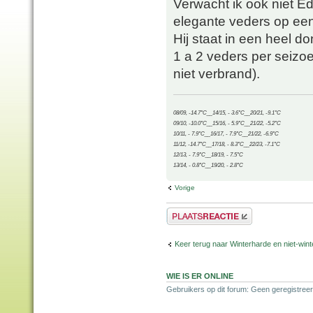
Verwacht ik ook niet Ed
elegante veders op een 
Hij staat in een heel d
1 a 2 veders per seizo
niet verbrand).
08/09, -14.7°C__14/15, - 3.6°C__20/21, -9.1°C
09/10, -10.0°C__15/16, - 5.9°C__21/22, -5.2°C
10/11, - 7.9°C__16/17, - 7.9°C__21/22, -6.9°C
11/12, -14.7°C__17/18, - 8.3°C__22/23, -7.1°C
12/13, - 7.9°C__18/19, - 7.5°C
13/14, - 0.8°C__19/20, - 2.8°C
Vorige
Plaats een reactie
Keer terug naar Winterharde en niet-wi
WIE IS ER ONLINE
Gebruikers op dit forum: Geen geregistree