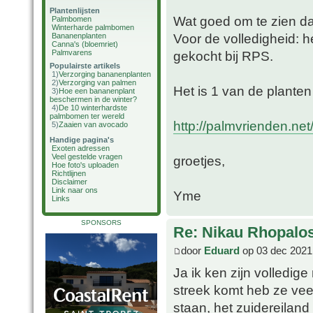
Plantenlijsten
Wat goed om te zien da
Palmbomen
Winterharde palmbomen
Voor de volledigheid: he
Bananenplanten
Canna's (bloemriet)
Palmvarens
gekocht bij RPS.
Populairste artikels
1)
Verzorging bananenplanten
2)
Verzorging van palmen
Het is 1 van de planten
3)
Hoe een bananenplant
beschermen in de winter?
4)
De 10 winterhardste
palmbomen ter wereld
http://palmvrienden.ne
5)
Zaaien van avocado
Handige pagina's
Exoten adressen
Veel gestelde vragen
groetjes,
Hoe foto's uploaden
Richtlijnen
Disclaimer
Link naar ons
Yme
Links
SPONSORS
Re: Nikau Rhopalos
door
Eduard
op 03 dec 2021
Ja ik ken zijn volledi
streek komt heb ze vee
staan, het zuidereiland