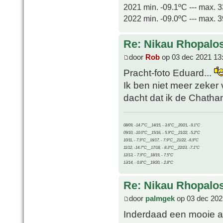
2021 min. -09.1ºC --- max. 
2022 min. -09.0ºC --- max. 
Re: Nikau Rhopalos
door
Rob
op 03 dec 2021 13
Pracht-foto Eduard...
Ik ben niet meer zeker
dacht dat ik de Chatham
08/09, -14.7°C__14/15, - 3.6°C__20/21, -9.1°C
09/10, -10.0°C__15/16, - 5.9°C__21/22, -5.2°C
10/11, - 7.9°C__16/17, - 7.9°C__21/22, -6.9°C
11/12, -14.7°C__17/18, - 8.3°C__22/23, -7.1°C
12/13, - 7.9°C__18/19, - 7.5°C
13/14, - 0.8°C__19/20, - 2.8°C
Re: Nikau Rhopalos
door
palmgek
op 03 dec 202
Inderdaad een mooie af