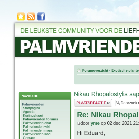
Forumoverzicht
‹
Exotische plant
Nikau Rhopalostylis sap
NAVIGATIE
Plaats een reactie
Palmvrienden
Startpagina
Agenda
Re: Nikau Rhopal
Kortingskaart
Palmvrienden forums
door
yme
op 02 dec 2021 21
Palmvrienden chat
Palmvrienden wiki
Palmvrienden maps
Hi Eduard,
Palmvrienden label
Contact