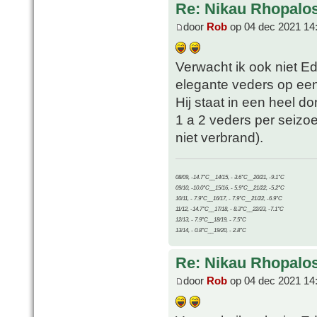
Re: Nikau Rhopalos
door
Rob
op 04 dec 2021 14
Verwacht ik ook niet Ed
elegante veders op een 
Hij staat in een heel d
1 a 2 veders per seizo
niet verbrand).
08/09, -14.7°C__14/15, - 3.6°C__20/21, -9.1°C
09/10, -10.0°C__15/16, - 5.9°C__21/22, -5.2°C
10/11, - 7.9°C__16/17, - 7.9°C__21/22, -6.9°C
11/12, -14.7°C__17/18, - 8.3°C__22/23, -7.1°C
12/13, - 7.9°C__18/19, - 7.5°C
13/14, - 0.8°C__19/20, - 2.8°C
Re: Nikau Rhopalos
door
Rob
op 04 dec 2021 14