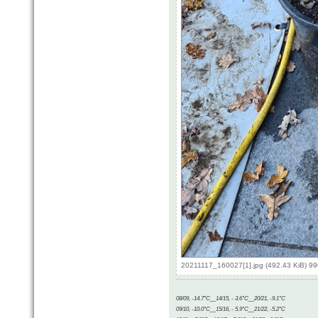
20211117_160027[1].jpg (492.43 KiB) 9
08/09, -14.7°C__14/15, - 3.6°C__20/21, -9.1°C
09/10, -10.0°C__15/16, - 5.9°C__21/22, -5.2°C