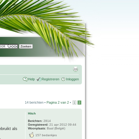
Help
Registreren
Inloggen
14 berichten •
Pagina
2
van
2
•
1
2
Hitch
Berichten:
2814
Geregistreerd:
21 apr 2012 09:44
bruikt als
Woonplaats:
Baal (België)
157 bedankjes