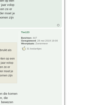
hten op een
 jaar volop
ken ze er
der moet je
ornen zijn
Tim123
Berichten:
447
Geregistreerd:
28 mei 2019 19:00
Woonplaats:
Zoetermeer
31 bedankjes
bruikt als
chten op een
 jaar volop
en ze er
er moet je
ornen zijn
 en die komen
n, die
el bewezen