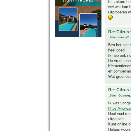
tot zekere ho
wel wat kan h
uitproberen w
Re: Citrus 
door
danny2
o
Ben het niet 
heel goed.
Ik heb ook no
De vruchten ri
Klementienen,
en pompelmoe
Wat groei betr
Re: Citrus 
door
GaveAg
Ik was vorige
https://www.os
Heel veel moo
uitgeplant.
Kunt online b
Helaas woon i