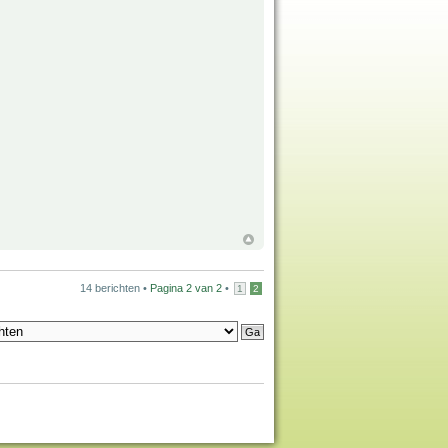
14 berichten •
Pagina
2
van
2
•
1
2