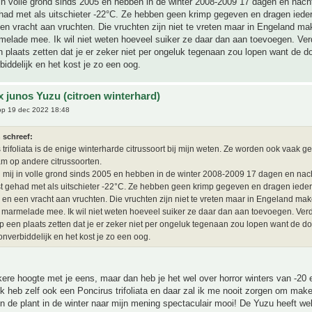
 in volle grond sinds 2005 en hebben in de winter 2008-2009 17 dagen en nac
had met als uitschieter -22°C. Ze hebben geen krimp gegeven en dragen ieder
n vracht aan vruchten. Die vruchten zijn niet te vreten maar in Engeland ma
melade mee. Ik wil niet weten hoeveel suiker ze daar dan aan toevoegen. Ver
 plaats zetten dat je er zeker niet per ongeluk tegenaan zou lopen want de do
biddelijk en het kost je zo een oog.
x junos Yuzu (citroen winterhard)
p 19 dec 2022 18:48
 schreef:
 trifoliata is de enige winterharde citrussoort bij mijn weten. Ze worden ook vaak ge
m op andere citrussoorten.
j mij in volle grond sinds 2005 en hebben in de winter 2008-2009 17 dagen en na
st gehad met als uitschieter -22°C. Ze hebben geen krimp gegeven en dragen ieder
en een vracht aan vruchten. Die vruchten zijn niet te vreten maar in Engeland mak
 marmelade mee. Ik wil niet weten hoeveel suiker ze daar dan aan toevoegen. Verd
p een plaats zetten dat je er zeker niet per ongeluk tegenaan zou lopen want de do
onverbiddelijk en het kost je zo een oog.
kere hoogte met je eens, maar dan heb je het wel over horror winters van -20
Ik heb zelf ook een Poncirus trifoliata en daar zal ik me nooit zorgen om make
 de plant in de winter naar mijn mening spectaculair mooi! De Yuzu heeft w