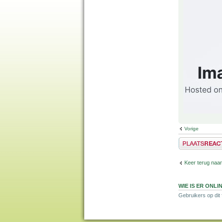
Vorige
Plaats een reactie
Keer terug naa
WIE IS ER ONLI
Gebruikers op dit