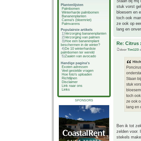
Staan bij mij
Plantenlijsten
stuk vorst ge
Palmbomen
bloesem en ee
Winterharde palmbomen
Bananenplanten
toch ook mar
Canna's (bloemriet)
ze ook op een
Palmvarens
lang en onver
Populairste artikels
1)
Verzorging bananenplanten
2)
Verzorging van palmen
3)
Hoe een bananenplant
Re: Citrus 
beschermen in de winter?
4)
De 10 winterhardste
door
Tim123
o
palmbomen ter wereld
5)
Zaaien van avocado
Hitch
Handige pagina's
Exoten adressen
Poncirus
Veel gestelde vragen
ondersta
Hoe foto's uploaden
Richtlijnen
Staan bi
Disclaimer
stuk vor
Link naar ons
Links
bloesem 
toch ook
SPONSORS
ze ook o
lang en 
Ben ik tot ze
zelden voor. 
stekels maken