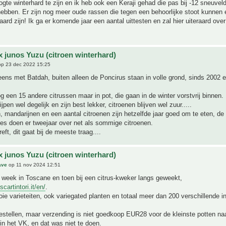
ogte winterhard te zijn en ik heb ook een Keraji gehad die pas bij -12 sneuve
ebben. Er zijn nog meer oude rassen die tegen een behoorlijke stoot kunnen 
aard zijn! Ik ga er komende jaar een aantal uittesten en zal hier uiteraard ove
x junos Yuzu (citroen winterhard)
p 23 dec 2022 15:25
eens met Batdah, buiten alleen de Poncirus staan in volle grond, sinds 2002 e
g een 15 andere citrussen maar in pot, die gaan in de winter vorstvrij binnen.
jpen wel degelijk en zijn best lekker, citroenen blijven wel zuur.....
 mandarijnen en een aantal citroenen zijn hetzelfde jaar goed om te eten, de
s doen er tweejaar over net als sommige citroenen.
eft, dit gaat bij de meeste traag....
x junos Yuzu (citroen winterhard)
ave
op 11 nov 2024 12:51
 week in Toscane en toen bij een citrus-kweker langs geweekt,
cartintori.it/en/
.
ie varieteiten, ook variegated planten en totaal meer dan 200 verschillende i
estellen, maar verzending is niet goedkoop EUR28 voor de kleinste potten na
n het VK, en dat was niet te doen.