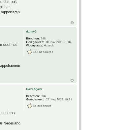
lde dus ook
en het
r rapporteren
danny2
Berichten:
798
Geregistreerd:
01 nov 2011 00:04
n doet het
Woonplaats:
Hasselt
148 bedankjes
 appelsienen
GaveAgave
Berichten:
296
Geregistreerd:
23 aug 2021 16:31
45 bedankjes
n een kas
ar Nederland.