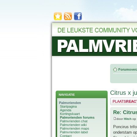
Forumoverz
Citrus x j
NAVIGATIE
Plaats een reactie
Palmvrienden
Startpagina
Agenda
Re: Citru
Kortingskaart
Palmvrienden forums
door
Hitch
op 
Palmvrienden chat
Palmvrienden wiki
Poncirus trif
Palmvrienden maps
onderstam op
Palmvrienden label
Contact