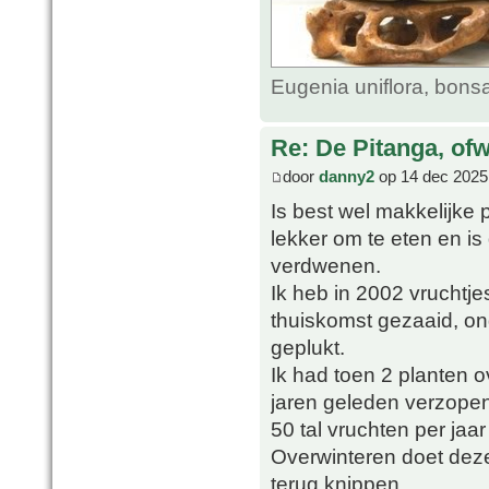
Eugenia uniflora, bonsa
Re: De Pitanga, of
door
danny2
op 14 dec 2025
Is best wel makkelijke p
lekker om te eten en is 
verdwenen.
Ik heb in 2002 vruchtj
thuiskomst gezaaid, ong
geplukt.
Ik had toen 2 planten 
jaren geleden verzopen
50 tal vruchten per jaar
Overwinteren doet deze
terug knippen.