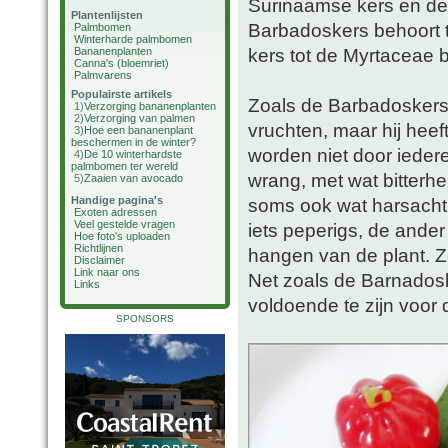
Surinaamse kers en de 
Plantenlijsten
Barbadoskers behoort t
Palmbomen
Winterharde palmbomen
kers tot de Myrtaceae 
Bananenplanten
Canna's (bloemriet)
Palmvarens
Populairste artikels
Zoals de Barbadoskers
1)
Verzorging bananenplanten
2)
Verzorging van palmen
vruchten, maar hij hee
3)
Hoe een bananenplant
beschermen in de winter?
worden niet door iede
4)
De 10 winterhardste
palmbomen ter wereld
wrang, met wat bitter
5)
Zaaien van avocado
Handige pagina's
soms ook wat harsachtig
Exoten adressen
Veel gestelde vragen
iets peperigs, de ander
Hoe foto's uploaden
Richtlijnen
hangen van de plant. Ze
Disclaimer
Link naar ons
Net zoals de Barnadoske
Links
voldoende te zijn voor 
SPONSORS