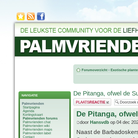
Forumoverzicht
‹
Exotische plant
De Pitanga, ofwel de S
NAVIGATIE
Plaats een reactie
Palmvrienden
Startpagina
Agenda
De Pitanga, ofwe
Kortingskaart
Palmvrienden forums
door
Hansvdb
op 04 dec 202
Palmvrienden chat
Palmvrienden wiki
Palmvrienden maps
Naast de Barbadoskers
Palmvrienden label
Contact