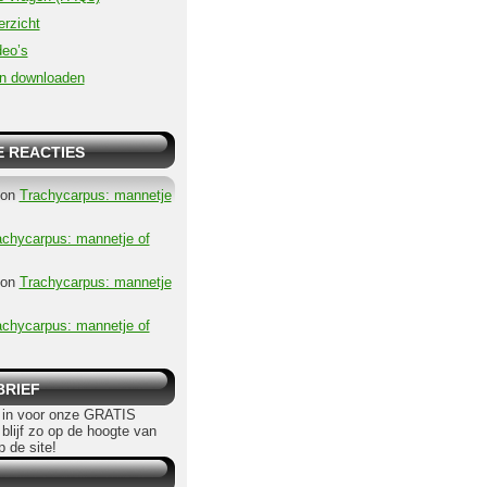
erzicht
eo’s
n downloaden
 REACTIES
on
Trachycarpus: mannetje
achycarpus: mannetje of
on
Trachycarpus: mannetje
achycarpus: mannetje of
BRIEF
in voor onze GRATIS
 blijf zo op de hoogte van
p de site!