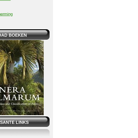
herming
AD BOEKEN
SANTE LINKS