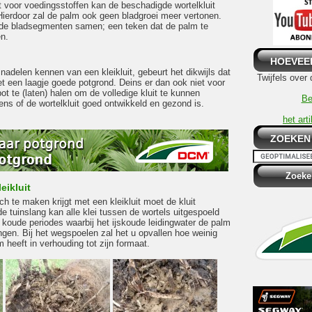
t voor voedingsstoffen kan de beschadigde wortelkluit
 Hierdoor zal de palm ook geen bladgroei meer vertonen.
 de bladsegmenten samen; een teken dat de palm te
n.
HOEVEE
adelen kennen van een kleikluit, gebeurt het dikwijls dat
Twijfels over
et een laagje goede potgrond. Deins er dan ook niet voor
ot te (laten) halen om de volledige kluit te kunnen
Be
eens of de wortelkluit goed ontwikkeld en gezond is.
het art
ZOEKEN
eikluit
 te maken krijgt met een kleikluit moet de kluit
 tuinslang kan alle klei tussen de wortels uitgespoeld
e koude periodes waarbij het ijskoude leidingwater de palm
gen. Bij het wegspoelen zal het u opvallen hoe weinig
 heeft in verhouding tot zijn formaat.