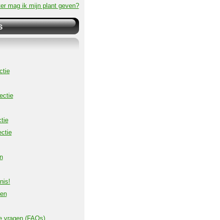
er mag ik mijn plant geven?
S
ctie
ectie
tie
ctie
n
nis!
ven
e vragen (FAQs)