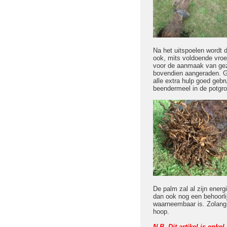
Na het uitspoelen wordt d
ook, mits voldoende vroe
voor de aanmaak van gezo
bovendien aangeraden. Ge
alle extra hulp goed geb
beendermeel in de potgro
De palm zal al zijn ener
dan ook nog een behoorli
waarneembaar is. Zolang d
hoop.
N.B. Dit artikel is enk