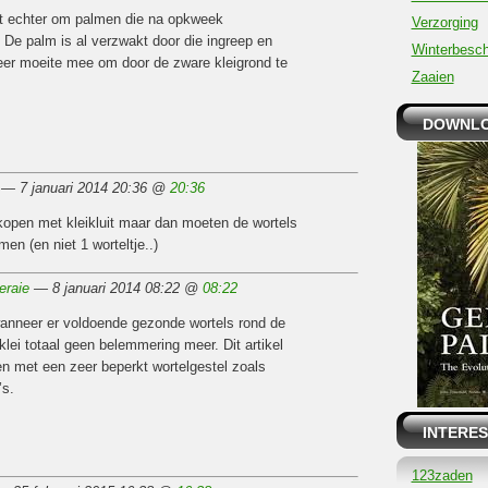
 het echter om palmen die na opkweek
Verzorging
 De palm is al verzwakt door die ingreep en
Winterbesc
eer moeite mee om door de zware kleigrond te
Zaaien
DOWNLO
n — 7 januari 2014 20:36 @
20:36
open met kleikluit maar dan moeten de wortels
men (en niet 1 worteltje..)
eraie
— 8 januari 2014 08:22 @
08:22
anneer er voldoende gezonde wortels rond de
 klei totaal geen belemmering meer. Dit artikel
n met een zeer beperkt wortelgestel zoals
’s.
INTERES
123zaden