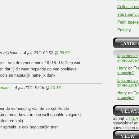
Collectie ov
YouTube vid
Palm boeke
Privacy
LAATSTE
is eijkhout — 4 juli 2011 09:52 @
09:52
lapalmeraie
of vrouwtje?
 mest van de groene prins 18+18+18+2 en wat
Harry
on
Tr
n dat jij dit weet hopende op een positieve
vrouwtje?
cois en natuurlijk hartelijk dank
lapalmeraie
of vrouwtje?
eraie
— 4 juli 2011 10:16 @
10:16
Harry
on
Tr
vrouwtje?
oor de verhouding van de verschillende
NIEUWS
kunstmest bevat in een welbepaalde volgorde;
Schrijf u
HIER
sfaat en kali).
nieuwsbrief en
r spreekt is ook nog verrijkt met
aanvullingen o
NIEUW