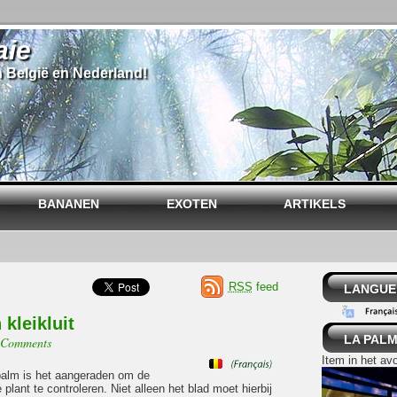
aie
n België en Nederland!
BANANEN
EXOTEN
ARTIKELS
RSS
feed
LANGUE
kleikluit
LA PALM
 Comments
Item in het av
palm is het aangeraden om de
plant te controleren. Niet alleen het blad moet hierbij