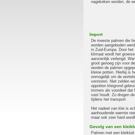
nagekeken worden, de wo
Import
De meeste palmen die hi
worden aangeboden werd
in Zuid-Europa. Door het 
klimaat wordt het groeis
aanzienlijk verlengd. Wa
groot genoeg zijn voor d
worden de palmen opgepot
kleine potten. Hierbij is h
onmogelijk om de wortels 
verstoren. Niet zelden wor
oppotten kleigrond gebruik
immers als voordeel dat 
vast houdt. Zo drogen de k
tijdens het transport.
Het nadeel van klei is ech
aanhoudende warmte niet 
maar ook zeer hard wordt
Gevolg van een kleiklu
Palmen met een kleikluit