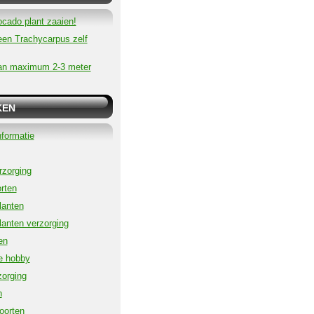
ocado plant zaaien!
een Trachycarpus zelf
an maximum 2-3 meter
KEN
formatie
zorging
rten
lanten
lanten verzorging
en
e hobby
orging
n
oorten