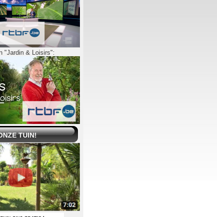
 "Jardin & Loisirs":
ONZE TUIN!