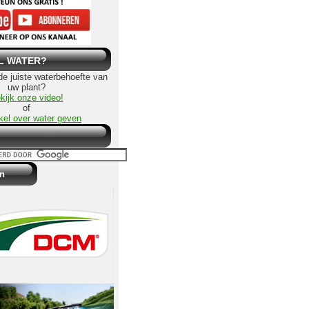
L WATER?
 de juiste waterbehoefte van
uw plant?
kijk onze video!
of
ikel over water geven