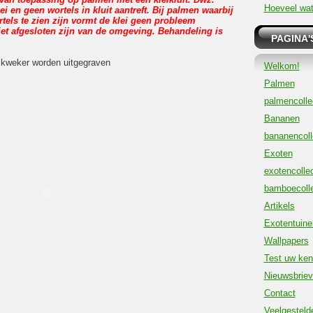
Hoeveel wat
ei en geen wortels in kluit aantreft. Bij palmen waarbij
tels te zien zijn vormt de klei geen probleem
iet afgesloten zijn van de omgeving. Behandeling is
PAGINA'
 kweker worden uitgegraven
Welkom!
Palmen
palmencolle
Bananen
bananencoll
Exoten
exotencollec
bamboecolle
Artikels
Exotentuine
Wallpapers
Test uw ken
Nieuwsbrie
Contact
Veelgesteld