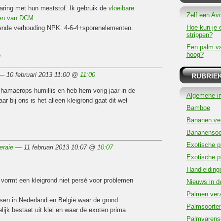
aring met hun meststof. Ik gebruik de
vloeibare
Zelf een Av
men van DCM
.
Hoe kun je 
ende verhouding NPK: 4-6-4+sporenelementen.
strippen?
Een palm v
hoog?
e
 — 10 februari 2013 11:00 @
11:00
RUBRIE
chamaerops humillis en heb hem vorig jaar in de
Algemene in
ar bij ons is het alleen kleigrond gaat dit wel
Bamboe
Bananen ver
Bananensoo
Exotische p
eraie
— 11 februari 2013 10:07 @
10:07
Exotische p
Handleiding
vormt een kleigrond niet persé voor problemen
Nieuws in d
Palmen verz
tsen in Nederland en België waar de grond
Palmsoorte
ijk bestaat uit klei en waar de exoten prima
Palmvarens