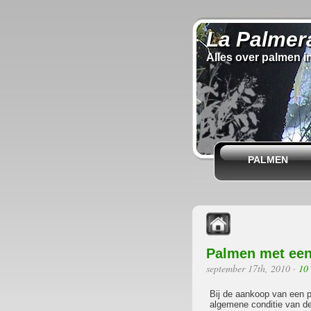
La Palmer
Alles over palmen i
PALMEN
Palmen met een 
september 17th, 2010
·
10
Bij de aankoop van een 
algemene conditie van de 