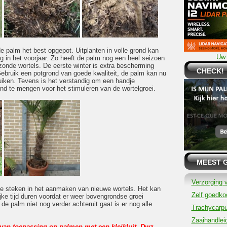
e palm het best opgepot. Uitplanten in volle grond kan
Uw 
g in het voorjaar. Zo heeft de palm nog een heel seizoen
nde wortels. De eerste winter is extra bescherming
CHECK!
bruik een potgrond van goede kwaliteit, de palm kan nu
ruiken. Tevens is het verstandig om een handje
nd te mengen voor het stimuleren van de wortelgroei.
MEEST 
Verzorging 
gie steken in het aanmaken van nieuwe wortels. Het kan
Zelf goedkoo
jke tijd duren voordat er weer bovengrondse groei
e palm niet nog verder achteruit gaat is er nog alle
Trachycarpu
Zaaihandlei
el van toepassing op palmen met een kleikluit. Dwz.