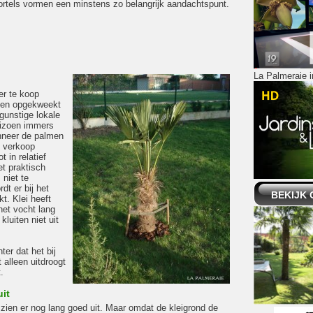
rtels vormen een minstens zo belangrijk aandachtspunt.
La Palmeraie in
er te koop
en opgekweekt
gunstige lokale
eizoen immers
nneer de palmen
e verkoop
 in relatief
et praktisch
niet te
dt er bij het
BEKIJK 
t. Klei heeft
het vocht lang
luiten niet uit
ter dat het bij
alleen uitdroogt
.
it
 zien er nog lang goed uit. Maar omdat de kleigrond de