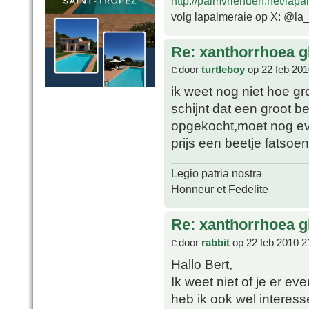
http://palmvrienden.net/lapa
volg lapalmeraie op X: @la
Re: xanthorrhoea g
door
turtleboy
op 22 feb 201
ik weet nog niet hoe gr
schijnt dat een groot bed
opgekocht,moet nog ev
prijs een beetje fatsoen
Legio patria nostra
Honneur et Fedelite
Re: xanthorrhoea g
door
rabbit
op 22 feb 2010 2
Hallo Bert,
Ik weet niet of je er 
heb ik ook wel interesse