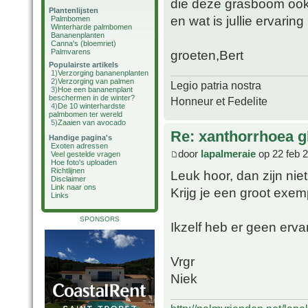
die deze grasboom oo
Plantenlijsten
en wat is jullie ervarin
Palmbomen
Winterharde palmbomen
Bananenplanten
Canna's (bloemriet)
Palmvarens
groeten,Bert
Populairste artikels
1)
Verzorging bananenplanten
2)
Verzorging van palmen
Legio patria nostra
3)
Hoe een bananenplant
beschermen in de winter?
Honneur et Fedelite
4)
De 10 winterhardste
palmbomen ter wereld
5)
Zaaien van avocado
Re: xanthorrhoea g
Handige pagina's
Exoten adressen
door
lapalmeraie
op 22 feb 
Veel gestelde vragen
Hoe foto's uploaden
Richtlijnen
Leuk hoor, dan zijn nie
Disclaimer
Link naar ons
Krijg je een groot exem
Links
SPONSORS
Ikzelf heb er geen erva
Vrgr
Niek