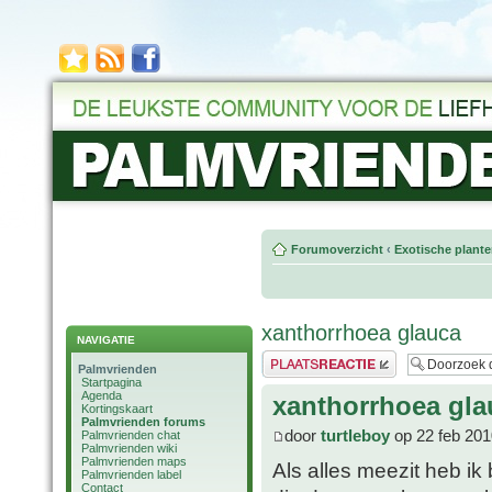
Forumoverzicht
‹
Exotische plant
xanthorrhoea glauca
NAVIGATIE
Plaats een reactie
Palmvrienden
Startpagina
Agenda
xanthorrhoea gla
Kortingskaart
Palmvrienden forums
door
turtleboy
op 22 feb 201
Palmvrienden chat
Palmvrienden wiki
Palmvrienden maps
Als alles meezit heb ik
Palmvrienden label
Contact