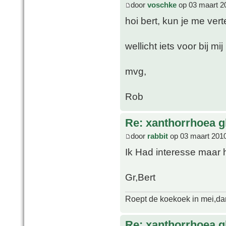
door
voschke
op 03 maart 2
hoi bert, kun je me ver
wellicht iets voor bij mij
mvg,
Rob
Re: xanthorrhoea g
door
rabbit
op 03 maart 2010
Ik Had interesse maar h
Gr,Bert
Roept de koekoek in mei,dan 
Re: xanthorrhoea g