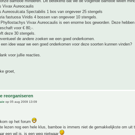
 onze bamboe minderen. Dit betekend dat we de volgende bamboe willen min
s Vivax Aureocaulis
s Aureosulcata Spectabilis 1 bos van ongeveer 25 stengels
ia fastuosa Viridis 4 bossen van ongeveer 10 stengels.
Phyllostachys Vivax Aureocaulis is een enorme bos geworden. Deze hebben 
schaft voor € 80,-.
ft deze 30 stengels.
 eventueel de andere zoeken we een goed onderkomen.
 een idee waar we een goed onderkomen voor deze soorten kunnen vinden?
ank voor jullie reacties.
ke groet,
e reorganiseren
aie
op 05 aug 2009 13:09
lkom op het forum
te lezen nog een hele klus, bamboe is immers niet de gemakkelijkste om uit 
ar een wil is, is een weg nietwaar