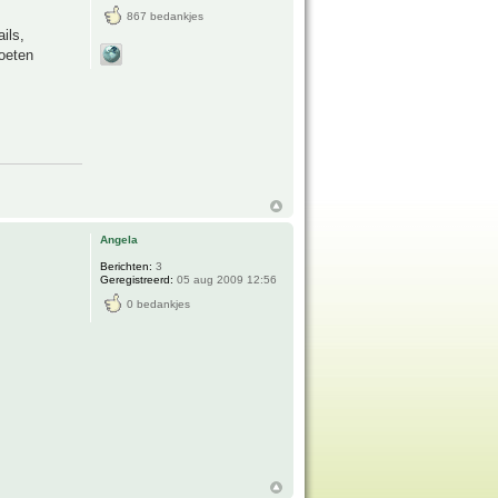
867 bedankjes
ils,
oeten
Angela
Berichten:
3
Geregistreerd:
05 aug 2009 12:56
0 bedankjes