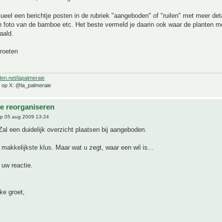
ueel een berichtje posten in de rubriek "aangeboden" of "ruilen" met meer deta
n foto van de bamboe etc. Het beste vermeld je daarin ook waar de planten m
aald.
groeten
den.net/lapalmeraie
e op X: @la_palmeraie
e reorganiseren
p 05 aug 2009 13:24
Zal een duidelijk overzicht plaatsen bij aangeboden.
e makkelijkste klus. Maar wat u zegt, waar een wil is...
uw reactie.
ke groet,