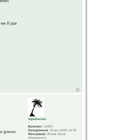
deren:
we 8 jaar
lapalmeraie
Berichten:
14597
Geregistreerd:
19 jan 2009 14:35
te graven.
Woonplaats:
Ronse (Oost-
Vlaanderen)