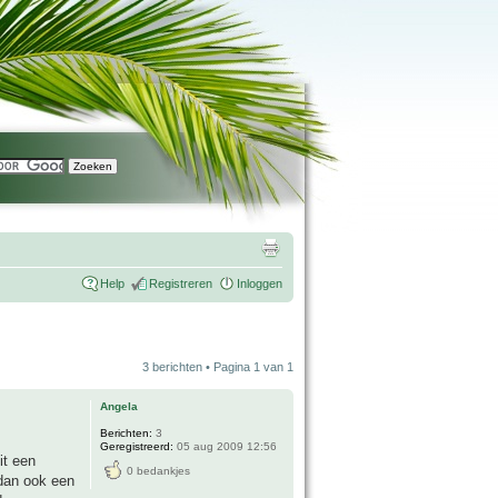
Help
Registreren
Inloggen
3 berichten • Pagina
1
van
1
Angela
Berichten:
3
Geregistreerd:
05 aug 2009 12:56
it een
0 bedankjes
 dan ook een