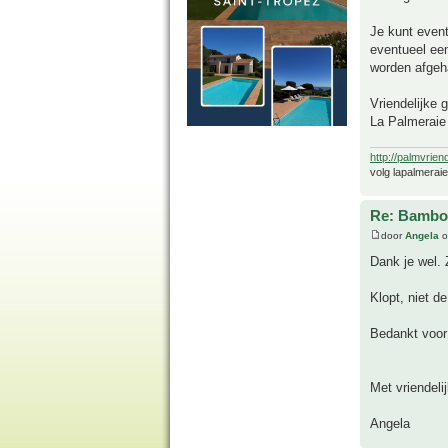
Je kunt event
eventueel ee
worden afgeh
Vriendelijke 
La Palmeraie
http://palmvrien
volg lapalmerai
Re: Bambo
door
Angela
o
Dank je wel. 
Klopt, niet d
Bedankt voor 
Met vriendelij
Angela