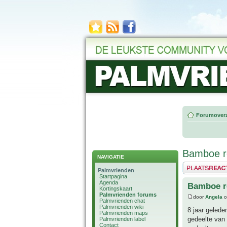
Forumoverz
Bamboe r
NAVIGATIE
Plaats een reactie
Palmvrienden
Startpagina
Agenda
Bamboe r
Kortingskaart
Palmvrienden forums
door
Angela
o
Palmvrienden chat
Palmvrienden wiki
8 jaar geled
Palmvrienden maps
gedeelte van
Palmvrienden label
Contact