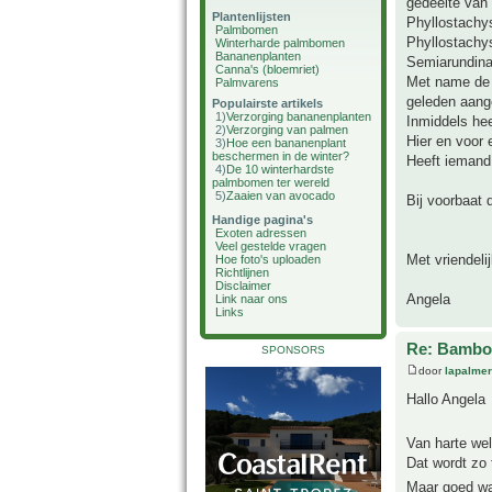
gedeelte van
Plantenlijsten
Phyllostachy
Palmbomen
Phyllostachy
Winterharde palmbomen
Bananenplanten
Semiarundinar
Canna's (bloemriet)
Met name de 
Palmvarens
geleden aange
Populairste artikels
1)
Verzorging bananenplanten
Inmiddels hee
2)
Verzorging van palmen
Hier en voor
3)
Hoe een bananenplant
beschermen in de winter?
Heeft iemand
4)
De 10 winterhardste
palmbomen ter wereld
5)
Zaaien van avocado
Bij voorbaat d
Handige pagina's
Exoten adressen
Veel gestelde vragen
Met vriendelij
Hoe foto's uploaden
Richtlijnen
Disclaimer
Angela
Link naar ons
Links
Re: Bambo
SPONSORS
door
lapalmer
Hallo Angela
Van harte we
Dat wordt zo 
Maar goed wa