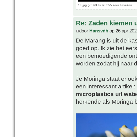
10.jpg (95.63 KiB) 3555 keer bekeken
Re: Zaden kiemen ui
door
Hansvdb
op 26 apr 202
De Marang is uit de kas
goed op. Ik zie het eer
een bemoedigende ontw
worden zodat hij naar d
Je Moringa staat er oo
een interessant artikel:
microplastics uit wat
herkende als Moringa b