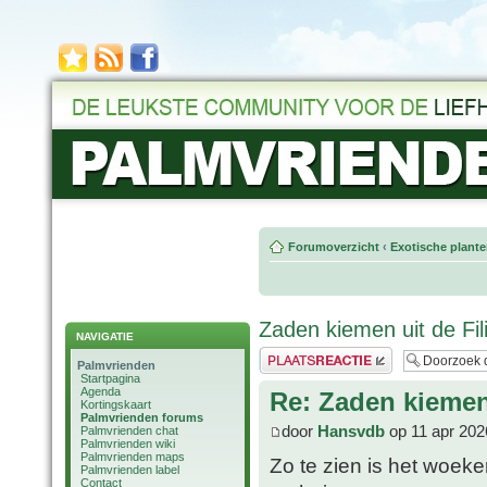
Forumoverzicht
‹
Exotische plant
Zaden kiemen uit de Fil
NAVIGATIE
Plaats een reactie
Palmvrienden
Startpagina
Agenda
Re: Zaden kiemen 
Kortingskaart
Palmvrienden forums
door
Hansvdb
op 11 apr 202
Palmvrienden chat
Palmvrienden wiki
Palmvrienden maps
Zo te zien is het woeker
Palmvrienden label
Contact