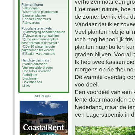
verhuizen naar een grot
Plantenlijsten
Hoe meer ruimte, hoe m
Palmbomen
Winterharde palmbomen
de zomer ben ik elke d
Bananenplanten
Canna's (bloemriet)
Palmvarens
Vandaar dat ik er zovee
Populairste artikels
Veel planten heb je al 
1)
Verzorging bananenplanten
2)
Verzorging van palmen
toch nog behoorlijk fris 
3)
Hoe een bananenplant
beschermen in de winter?
planten naar buiten k
4)
De 10 winterhardste
palmbomen ter wereld
graden blijven. Vooral bi
5)
Zaaien van avocado
Handige pagina's
Ik heb twee kassen die i
Exoten adressen
Veel gestelde vragen
morgens op de thermome
Hoe foto's uploaden
Richtlijnen
De warmte overdag comp
Disclaimer
Link naar ons
voordeel.
Links
Een voordeel van een ka
SPONSORS
lente daar maanden eerde
Nederland, maar de temp
een Lagerstroemia in de