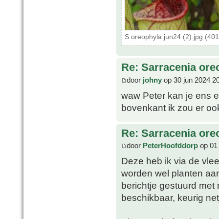
S oreophyla jun24 (2).jpg (40
Re: Sarracenia ore
door
johny
op 30 jun 2024 2
waw Peter kan je ens ee
bovenkant ik zou er oo
Re: Sarracenia ore
door
PeterHoofddorp
op 01 
Deze heb ik via de vle
worden wel planten aa
berichtje gestuurd met
beschikbaar, keurig net