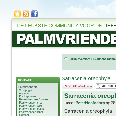
Forumoverzicht
‹
Exotische plant
Sarracenia oreophyla
NAVIGATIE
Plaats een reactie
Palmvrienden
Startpagina
Agenda
Sarracenia oreop
Kortingskaart
Palmvrienden forums
door
PeterHoofddorp
op 28 
Palmvrienden chat
Palmvrienden wiki
Palmvrienden maps
Sarracenia oreophyla
Palmvrienden label
Contact