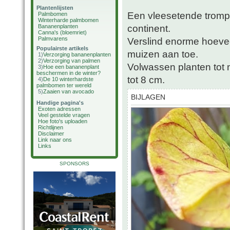
Plantenlijsten
Een vleesetende tromp
Palmbomen
Winterharde palmbomen
continent.
Bananenplanten
Canna's (bloemriet)
Palmvarens
Verslind enorme hoevee
Populairste artikels
muizen aan toe.
1)
Verzorging bananenplanten
2)
Verzorging van palmen
Volwassen planten tot
3)
Hoe een bananenplant
beschermen in de winter?
tot 8 cm.
4)
De 10 winterhardste
palmbomen ter wereld
5)
Zaaien van avocado
BIJLAGEN
Handige pagina's
Exoten adressen
Veel gestelde vragen
Hoe foto's uploaden
Richtlijnen
Disclaimer
Link naar ons
Links
SPONSORS