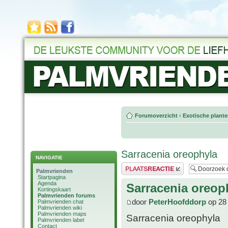
Forumoverzicht
‹
Exotische plant
Sarracenia oreophyla
NAVIGATIE
Plaats een reactie
Palmvrienden
Startpagina
Agenda
Sarracenia oreop
Kortingskaart
Palmvrienden forums
door
PeterHoofddorp
op 28 
Palmvrienden chat
Palmvrienden wiki
Palmvrienden maps
Sarracenia oreophyla
Palmvrienden label
Contact