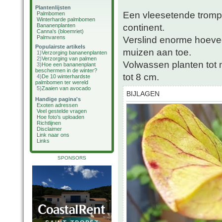
Plantenlijsten
Een vleesetende tromp
Palmbomen
Winterharde palmbomen
continent.
Bananenplanten
Canna's (bloemriet)
Palmvarens
Verslind enorme hoevee
Populairste artikels
muizen aan toe.
1)
Verzorging bananenplanten
2)
Verzorging van palmen
Volwassen planten tot
3)
Hoe een bananenplant
beschermen in de winter?
tot 8 cm.
4)
De 10 winterhardste
palmbomen ter wereld
5)
Zaaien van avocado
BIJLAGEN
Handige pagina's
Exoten adressen
Veel gestelde vragen
Hoe foto's uploaden
Richtlijnen
Disclaimer
Link naar ons
Links
SPONSORS