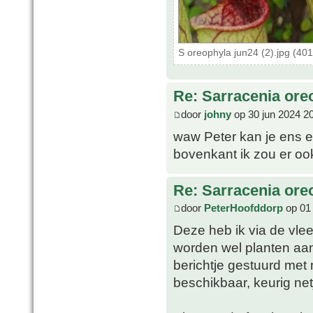
S oreophyla jun24 (2).jpg (40
Re: Sarracenia ore
door
johny
op 30 jun 2024 2
waw Peter kan je ens ee
bovenkant ik zou er oo
Re: Sarracenia ore
door
PeterHoofddorp
op 01 
Deze heb ik via de vle
worden wel planten aa
berichtje gestuurd met
beschikbaar, keurig net