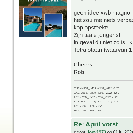
geen idee vwb magnolia
het zou me niets verba
kop opsteekt!
Zijn taaie jongens!
In geval dit niet zo is:
Tetra staan (waarvan 1
Cheers
Rob
08/09, -14.7°C__14/15, - 3.6°C__20/21, -9.1°C
09/10, -10.0°C__15/16, - 5.9°C__21/22, -5.2°C
10/11, - 7.9°C__16/17, - 7.9°C__21/22, -6.9°C
11/12, -14.7°C__17/18, - 8.3°C__22/23, -7.1°C
12/13, - 7.9°C__18/19, - 7.5°C
13/14, - 0.8°C__19/20, - 2.8°C
Re: April vorst
door
Joey1973
op 01 jul 202