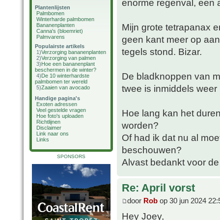
enorme regenval, een a
Plantenlijsten
Palmbomen
Winterharde palmbomen
Mijn grote tetrapanax e
Bananenplanten
Canna's (bloemriet)
Palmvarens
geen kant meer op aan
Populairste artikels
tegels stond. Bizar.
1)
Verzorging bananenplanten
2)
Verzorging van palmen
3)
Hoe een bananenplant
beschermen in de winter?
De bladknoppen van mij
4)
De 10 winterhardste
palmbomen ter wereld
twee is inmiddels weer 
5)
Zaaien van avocado
Handige pagina's
Exoten adressen
Veel gestelde vragen
Hoe lang kan het dure
Hoe foto's uploaden
Richtlijnen
worden?
Disclaimer
Link naar ons
Of had ik dat nu al moe
Links
beschouwen?
SPONSORS
Alvast bedankt voor d
Re: April vorst
door
Rob
op 30 jun 2024 22:
Hey Joey,