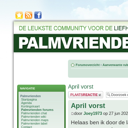
Forumoverzicht
‹
Aanverwante rub
April vorst
NAVIGATIE
Plaats een reactie
Palmvrienden
Startpagina
Agenda
April vorst
Kortingskaart
Palmvrienden forums
door
Joey1973
op 27 jun 202
Palmvrienden chat
Palmvrienden wiki
Palmvrienden maps
Helaas ben ik door de l
Palmvrienden label
Contact