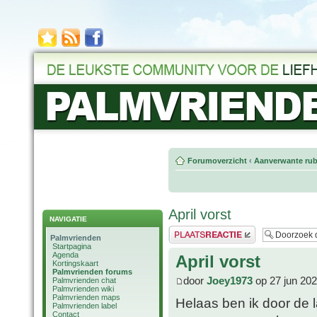
Forumoverzicht
‹
Aanverwante rub
April vorst
NAVIGATIE
Plaats een reactie
Palmvrienden
Startpagina
Agenda
April vorst
Kortingskaart
Palmvrienden forums
door
Joey1973
op 27 jun 202
Palmvrienden chat
Palmvrienden wiki
Palmvrienden maps
Helaas ben ik door de l
Palmvrienden label
Contact