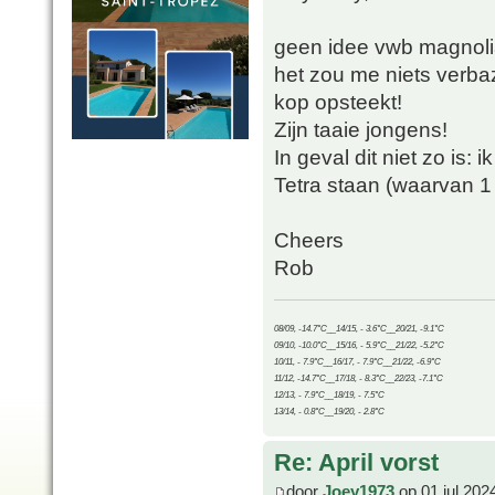
geen idee vwb magnolia
het zou me niets verba
kop opsteekt!
Zijn taaie jongens!
In geval dit niet zo is:
Tetra staan (waarvan 1
Cheers
Rob
08/09, -14.7°C__14/15, - 3.6°C__20/21, -9.1°C
09/10, -10.0°C__15/16, - 5.9°C__21/22, -5.2°C
10/11, - 7.9°C__16/17, - 7.9°C__21/22, -6.9°C
11/12, -14.7°C__17/18, - 8.3°C__22/23, -7.1°C
12/13, - 7.9°C__18/19, - 7.5°C
13/14, - 0.8°C__19/20, - 2.8°C
Re: April vorst
door
Joey1973
op 01 jul 202