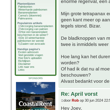
enorme regenval, een a
Plantenlijsten
Palmbomen
Winterharde palmbomen
Mijn grote tetrapanax e
Bananenplanten
Canna's (bloemriet)
Palmvarens
geen kant meer op aan
Populairste artikels
tegels stond. Bizar.
1)
Verzorging bananenplanten
2)
Verzorging van palmen
3)
Hoe een bananenplant
beschermen in de winter?
De bladknoppen van mij
4)
De 10 winterhardste
palmbomen ter wereld
twee is inmiddels weer 
5)
Zaaien van avocado
Handige pagina's
Exoten adressen
Veel gestelde vragen
Hoe lang kan het dure
Hoe foto's uploaden
Richtlijnen
worden?
Disclaimer
Link naar ons
Of had ik dat nu al moe
Links
beschouwen?
SPONSORS
Alvast bedankt voor d
Re: April vorst
door
Rob
op 30 jun 2024 22:
Hey Joey,