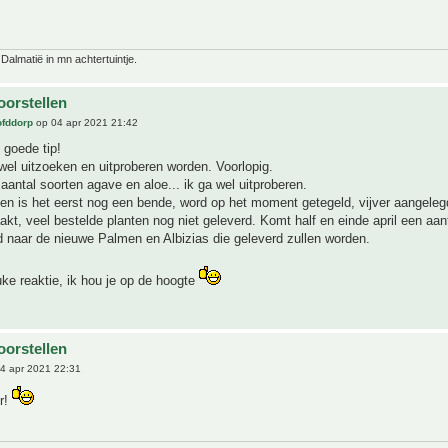
 Dalmatië in mn achtertuintje.
oorstellen
ofddorp
op 04 apr 2021 21:42
 goede tip!
 wel uitzoeken en uitproberen worden. Voorlopig.
 aantal soorten agave en aloe... ik ga wel uitproberen.
n is het eerst nog een bende, word op het moment getegeld, vijver aangeleg
t, veel bestelde planten nog niet geleverd. Komt half en einde april een aant
 naar de nieuwe Palmen en Albizias die geleverd zullen worden.
ke reaktie, ik hou je op de hoogte
oorstellen
4 apr 2021 22:31
r!