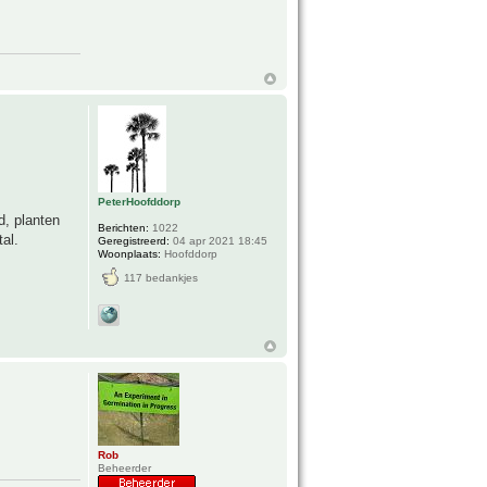
PeterHoofddorp
d, planten
Berichten:
1022
al.
Geregistreerd:
04 apr 2021 18:45
Woonplaats:
Hoofddorp
117 bedankjes
Rob
Beheerder