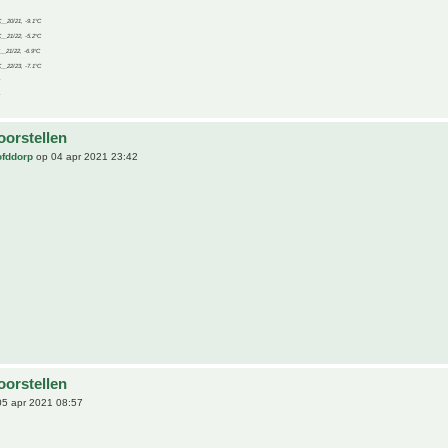
C__20/21, -9.1°C
C__21/22, -5.2°C
C__21/22, -6.9°C
C__22/23, -7.1°C
oorstellen
ofddorp
op 04 apr 2021 23:42
oorstellen
5 apr 2021 08:57