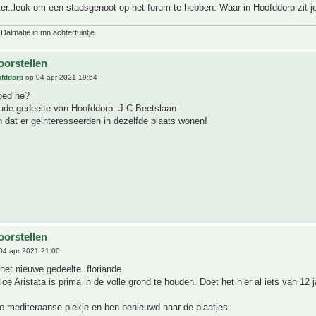
er..leuk om een stadsgenoot op het forum te hebben. Waar in Hoofddorp zit 
 Dalmatië in mn achtertuintje.
oorstellen
ofddorp
op 04 apr 2021 19:54
oed he?
 oude gedeelte van Hoofddorp. J.C.Beetslaan
 dat er geinteresseerden in dezelfde plaats wonen!
oorstellen
04 apr 2021 21:00
 het nieuwe gedeelte..floriande.
loe Aristata is prima in de volle grond te houden. Doet het hier al iets van 12 
e mediteraanse plekje en ben benieuwd naar de plaatjes.