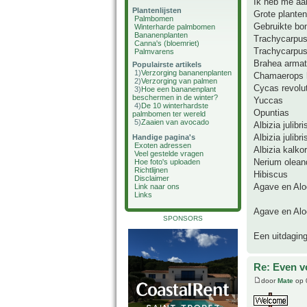
Ik heb me aa
Plantenlijsten
Grote planten
Palmbomen
Gebruikte bo
Winterharde palmbomen
Bananenplanten
Trachycarpus 
Canna's (bloemriet)
Trachycarpus
Palmvarens
Brahea arma
Populairste artikels
1)
Verzorging bananenplanten
Chamaerops 
2)
Verzorging van palmen
Cycas revolu
3)
Hoe een bananenplant
beschermen in de winter?
Yuccas
4)
De 10 winterhardste
Opuntias
palmbomen ter wereld
5)
Zaaien van avocado
Albizia julibr
Albizia julib
Handige pagina's
Exoten adressen
Albizia kalko
Veel gestelde vragen
Nerium olean
Hoe foto's uploaden
Richtlijnen
Hibiscus
Disclaimer
Agave en Alo
Link naar ons
Links
Agave en Aloe
SPONSORS
Een uitdaging
Re: Even v
door
Mate
op 