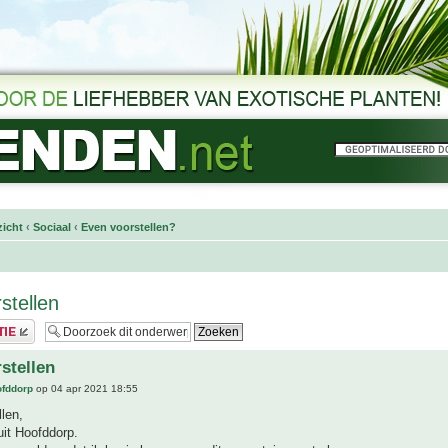
icht
‹
Sociaal
‹
Even voorstellen?
stellen
stellen
ofddorp
op 04 apr 2021 18:55
len,
uit Hoofddorp.