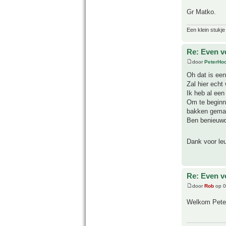
Gr Matko.
Een klein stukje
Re: Even v
door
PeterHo
Oh dat is een
Zal hier echt
Ik heb al een
Om te beginne
bakken gemaak
Ben benieuwd
Dank voor leu
Re: Even v
door
Rob
op 0
Welkom Pete