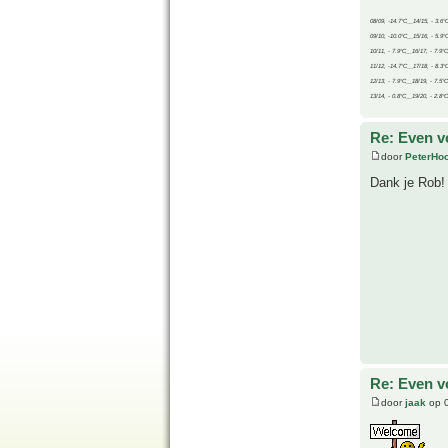
08/09, -14.7°C__14/15, - 3.6°
09/10, -10.0°C__15/16, - 5.9°
10/11, - 7.9°C__16/17, - 7.9°
11/12, -14.7°C__17/18, - 8.3°
12/13, - 7.9°C__18/19, - 7.5°C
13/14, - 0.8°C__19/20, - 2.8°C
Re: Even v
door
PeterHo
Dank je Rob!
Re: Even v
door
jaak
op 0