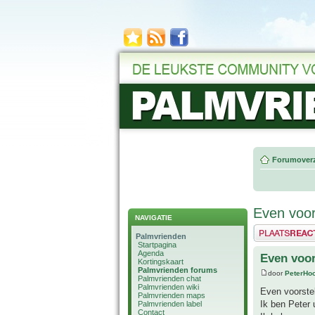
Forumoverz
Even voor
NAVIGATIE
Plaats een reactie
Palmvrienden
Startpagina
Agenda
Even voor
Kortingskaart
Palmvrienden forums
door
PeterHo
Palmvrienden chat
Palmvrienden wiki
Even voorstel
Palmvrienden maps
Ik ben Peter 
Palmvrienden label
Contact