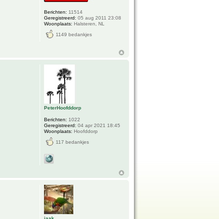
Berichten:
11514
Geregistreerd:
05 aug 2011 23:08
Woonplaats:
Halsteren, NL
1149 bedankjes
PeterHoofddorp
Berichten:
1022
Geregistreerd:
04 apr 2021 18:45
Woonplaats:
Hoofddorp
117 bedankjes
jaak