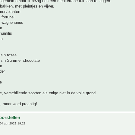
ngemeld omdat ik bezig ben een mediterrane tuin aan te leggen.
bakken, met pleintjes en vijver.
men/planten:
fortunei
 wagnerianus
ta
humilis
ta
issin rosea
rissin Summer chocolate
ra
der
e
, verschillende soorten als enige niet in de volle grond.
, maar word prachtig!
oorstellen
04 apr 2021 19:23