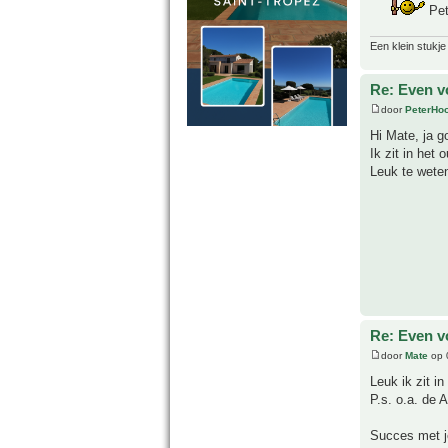
Pet
Een klein stukje
Re: Even v
door
PeterHo
Hi Mate, ja g
Ik zit in het
Leuk te weten
Re: Even v
door
Mate
op 
Leuk ik zit in
P.s. o.a. de A
Succes met j