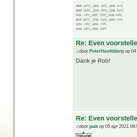
08/09, -14.7°C__14/15, - 3.6°C__20/21, -9.1°C
09/10, -10.0°C__15/16, - 5.9°C__21/22, -5.2°C
10/11, - 7.9°C__16/17, - 7.9°C__21/22, -6.9°C
11/12, -14.7°C__17/18, - 8.3°C__22/23, -7.1°C
12/13, - 7.9°C__18/19, - 7.5°C
13/14, - 0.8°C__19/20, - 2.8°C
Re: Even voorstell
door
PeterHoofddorp
op 04 
Dank je Rob!
Re: Even voorstell
door
jaak
op 05 apr 2021 08: