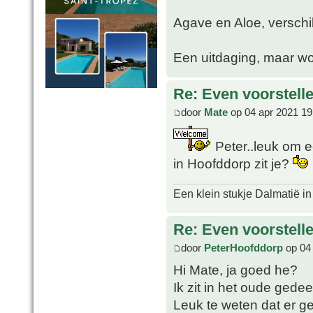
Agave en Aloe, verschil
Een uitdaging, maar wo
Re: Even voorstell
door
Mate
op 04 apr 2021 19
Peter..leuk om 
in Hoofddorp zit je?
Een klein stukje Dalmatië in
Re: Even voorstell
door
PeterHoofddorp
op 04 
Hi Mate, ja goed he?
Ik zit in het oude gede
Leuk te weten dat er g