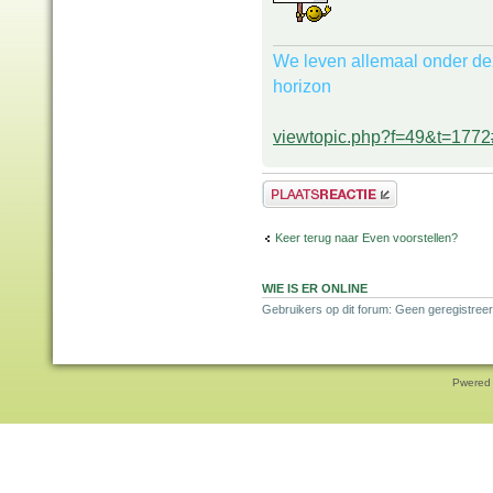
We leven allemaal onder de
horizon
viewtopic.php?f=49&t=177
Plaats een reactie
Keer terug naar Even voorstellen?
WIE IS ER ONLINE
Gebruikers op dit forum: Geen geregistreer
Pwered