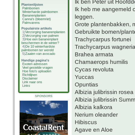
Ik ben Peter uit Hoofdd
Plantenlijsten
Ik heb me aangemeld om
Palmbomen
Winterharde palmbomen
leggen.
Bananenplanten
Canna's (bloemriet)
Palmvarens
Grote plantenbakken, me
Populairste artikels
Gebruikte bomen/plant
1)
Verzorging bananenplanten
2)
Verzorging van palmen
Trachycarpus fortunei
3)
Hoe een bananenplant
beschermen in de winter?
Trachycarpus wagneri
4)
De 10 winterhardste
palmbomen ter wereld
Brahea armata
5)
Zaaien van avocado
Handige pagina's
Chamaerops humilis
Exoten adressen
Veel gestelde vragen
Cycas revoluta
Hoe foto's uploaden
Richtlijnen
Yuccas
Disclaimer
Link naar ons
Opuntias
Links
Albizia julibrissin rosea
SPONSORS
Albizia julibrissin Sum
Albizia kalkora
Nerium oleander
Hibiscus
Agave en Aloe