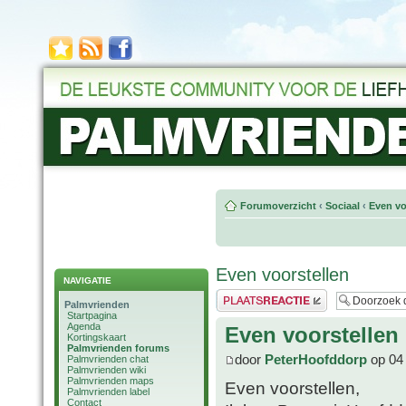
Forumoverzicht
‹
Sociaal
‹
Even vo
Even voorstellen
NAVIGATIE
Plaats een reactie
Palmvrienden
Startpagina
Agenda
Even voorstellen
Kortingskaart
Palmvrienden forums
door
PeterHoofddorp
op 04 
Palmvrienden chat
Palmvrienden wiki
Palmvrienden maps
Even voorstellen,
Palmvrienden label
Contact