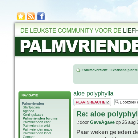
Forumoverzicht
‹
Exotische plant
aloe polyphylla
NAVIGATIE
Plaats een reactie
Palmvrienden
Startpagina
Agenda
Re: aloe polyphyl
Kortingskaart
Palmvrienden forums
door
GaveAgave
op 26 aug 
Palmvrienden chat
Palmvrienden wiki
Palmvrienden maps
Paar weken geleden de 
Palmvrienden label
Contact