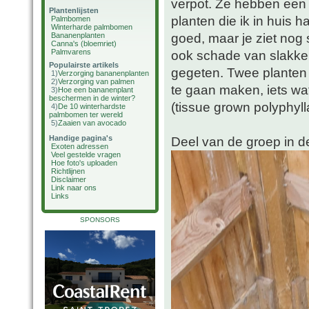
verpot. Ze hebben een 
Plantenlijsten
planten die ik in huis 
Palmbomen
Winterharde palmbomen
goed, maar je ziet nog 
Bananenplanten
Canna's (bloemriet)
Palmvarens
ook schade van slakken
Populairste artikels
gegeten. Twee planten 
1)
Verzorging bananenplanten
2)
Verzorging van palmen
te gaan maken, iets wat
3)
Hoe een bananenplant
beschermen in de winter?
(tissue grown polyphyll
4)
De 10 winterhardste
palmbomen ter wereld
5)
Zaaien van avocado
Handige pagina's
Deel van de groep in d
Exoten adressen
Veel gestelde vragen
Hoe foto's uploaden
Richtlijnen
Disclaimer
Link naar ons
Links
SPONSORS