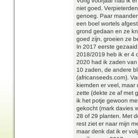
Vorig voorjaar had ik er
niet goed. Verpieterden
genoeg. Paar maanden l
een boel wortels afges
grond gedaan en ze kn
goed zijn, groeien ze be
In 2017 eerste gezaaid,
2018/2019 heb ik er 4 
2020 had ik zaden van 
10 zaden, de andere bl
(africanseeds.com). V
kiemden er veel, maar d
zette (dekte ze af met 
ik het potje gewoon met
gekocht (mark davies w
28 of 29 planten. Met d
rest ziet er naar mijn 
maar denk dat ik er vo