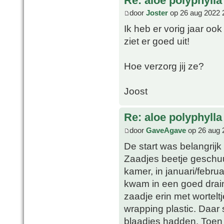
Re: aloe polyphylla
door
Joster
op 26 aug 2022 
Ik heb er vorig jaar ook
ziet er goed uit!
Hoe verzorg jij ze?
Joost
Re: aloe polyphylla
door
GaveAgave
op 26 aug 
De start was belangrijk
Zaadjes beetje geschuu
kamer, in januari/februa
kwam in een goed drain
zaadje erin met wortelt
wrapping plastic. Daar 
blaadjes hadden. Toen 