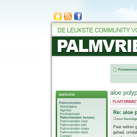
Forumoverz
aloe polyp
NAVIGATIE
Plaats een reactie
Palmvrienden
Startpagina
Agenda
Re: aloe 
Kortingskaart
Palmvrienden forums
door
GaveAg
Palmvrienden chat
Palmvrienden wiki
Paar weken ge
Palmvrienden maps
gehad, omdat 
Palmvrienden label
Contact