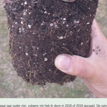
paar jaar ouder zijn, volgens mij heb ik deze in 2018 of 2019 gezaaid. De spira