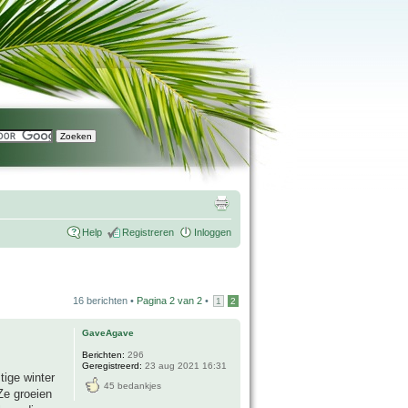
Help
Registreren
Inloggen
16 berichten •
Pagina
2
van
2
•
1
2
GaveAgave
Berichten:
296
Geregistreerd:
23 aug 2021 16:31
tige winter
45 bedankjes
Ze groeien