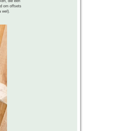
ken, die een
rd om offsets
 wel).