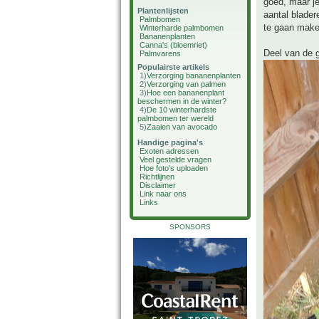
goed, maar je
Plantenlijsten
aantal blader
Palmbomen
te gaan maken
Winterharde palmbomen
Bananenplanten
Canna's (bloemriet)
Deel van de g
Palmvarens
Populairste artikels
1)
Verzorging bananenplanten
2)
Verzorging van palmen
3)
Hoe een bananenplant
beschermen in de winter?
4)
De 10 winterhardste
palmbomen ter wereld
5)
Zaaien van avocado
Handige pagina's
Exoten adressen
Veel gestelde vragen
Hoe foto's uploaden
Richtlijnen
Disclaimer
Link naar ons
Links
SPONSORS