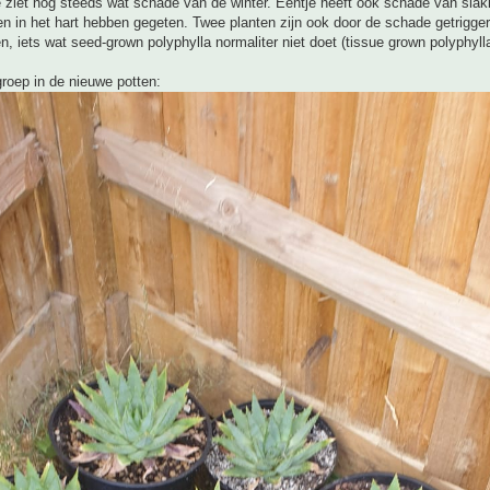
 ziet nog steeds wat schade van de winter. Eentje heeft ook schade van slak
en in het hart hebben gegeten. Twee planten zijn ook door de schade getrigge
, iets wat seed-grown polyphylla normaliter niet doet (tissue grown polyphylla
roep in de nieuwe potten: