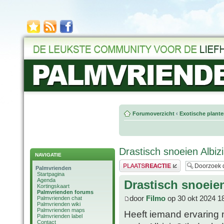
Forumoverzicht
‹
Exotische plant
Drastisch snoeien Albiz
NAVIGATIE
Plaats een reactie
Palmvrienden
Startpagina
Agenda
Drastisch snoeien
Kortingskaart
Palmvrienden forums
door
Filmo
op 30 okt 2024 1
Palmvrienden chat
Palmvrienden wiki
Palmvrienden maps
Heeft iemand ervaring 
Palmvrienden label
Contact