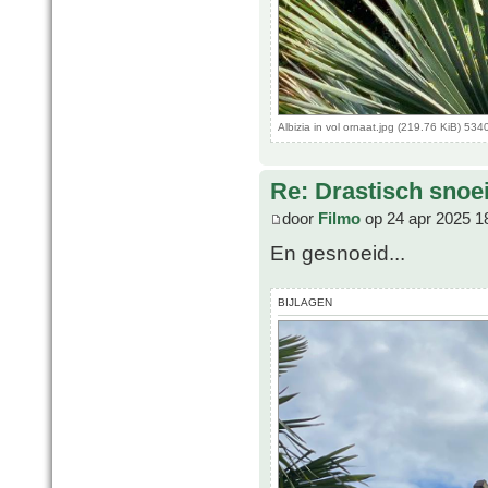
Albizia in vol ornaat.jpg (219.76 KiB) 53
Re: Drastisch snoei
door
Filmo
op 24 apr 2025 1
En gesnoeid...
BIJLAGEN