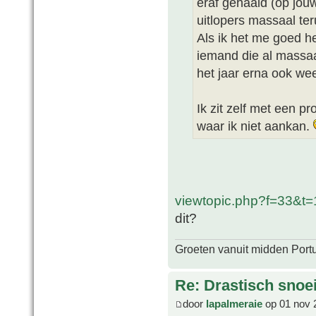
eraf gehaald (op jou
uitlopers massaal ter
Als ik het me goed he
iemand die al massaa
het jaar erna ook wee
Ik zit zelf met een 
waar ik niet aankan.
viewtopic.php?f=33&t=
dit?
Groeten vanuit midden Port
Re: Drastisch snoei
door
lapalmeraie
op 01 nov 