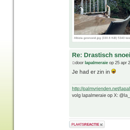
Albizia gesnoeid.jpg (330.6 KiB) 5340 ke
Re: Drastisch snoei
door
lapalmeraie
op 25 apr 
Je had er zin in
http://palmvrienden.net/lapa
volg lapalmeraie op X: @la
Plaats een reactie