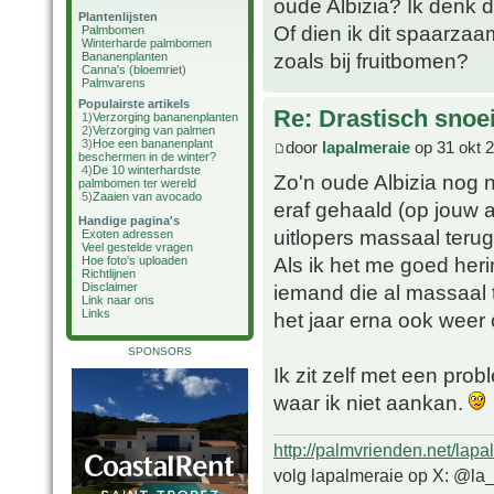
oude Albizia? Ik denk da
Plantenlijsten
Of dien ik dit spaarzaa
Palmbomen
Winterharde palmbomen
zoals bij fruitbomen?
Bananenplanten
Canna's (bloemriet)
Palmvarens
Populairste artikels
Re: Drastisch snoei
1)
Verzorging bananenplanten
2)
Verzorging van palmen
3)
Hoe een bananenplant
door
lapalmeraie
op 31 okt 
beschermen in de winter?
4)
De 10 winterhardste
Zo'n oude Albizia nog n
palmbomen ter wereld
5)
Zaaien van avocado
eraf gehaald (op jouw 
Handige pagina's
uitlopers massaal terug
Exoten adressen
Veel gestelde vragen
Als ik het me goed heri
Hoe foto's uploaden
Richtlijnen
iemand die al massaal 
Disclaimer
Link naar ons
Links
het jaar erna ook weer 
SPONSORS
Ik zit zelf met een pro
waar ik niet aankan.
http://palmvrienden.net/lapa
volg lapalmeraie op X: @la