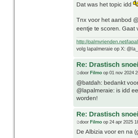
Dat was het topic idd
Tnx voor het aanbod @f
eentje te scoren. Gaa
http://palmvrienden.net/lapa
volg lapalmeraie op X: @la
Re: Drastisch snoei
door
Filmo
op 01 nov 2024 2
@batdah: bedankt voor
@lapalmeraie: is idd e
worden!
Re: Drastisch snoei
door
Filmo
op 24 apr 2025 1
De Albizia voor en na (