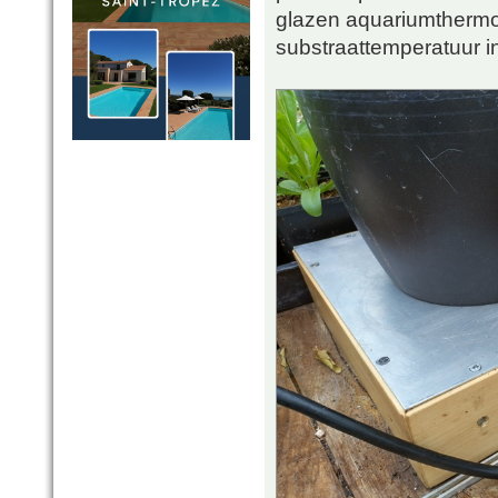
glazen aquariumthermom
substraattemperatuur in