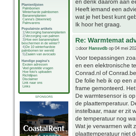
en denk daarom aan ee
Plantenlijsten
Heeft iemand een adv
Palmbomen
Winterharde palmbomen
wat je het best kunt g
Bananenplanten
Canna's (bloemriet)
Palmvarens
Ik hoor het graag.
Populairste artikels
1)
Verzorging bananenplanten
2)
Verzorging van palmen
Re: Warmtemat adv
3)
Hoe een bananenplant
beschermen in de winter?
4)
De 10 winterhardste
door
Hansvdb
op 04 mei 202
palmbomen ter wereld
5)
Zaaien van avocado
Voor toepassingen zoals
Handige pagina's
en een elektronische t
Exoten adressen
Veel gestelde vragen
Conrad.nl of Conrad.be 
Hoe foto's uploaden
Richtlijnen
De folie heb ik op een 
Disclaimer
Link naar ons
Links
frame gemonteerd. Het 
De warmtesensor is op
SPONSORS
de plaattemperatuur. D
instelbaar, maar er zit 
de temperatuur nog wat
Wat je verwarmen wilt z
plaattemperatuur niet d