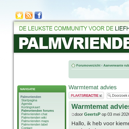
Forumoverzicht
‹
Aanverwante rub
Warmtemat advies
NAVIGATIE
Plaats een reactie
Palmvrienden
Startpagina
Agenda
Warmtemat advie
Kortingskaart
Palmvrienden forums
door
GeertsP
op 03 mei 202
Palmvrienden chat
Palmvrienden wiki
Palmvrienden maps
Hallo, ik heb voor ki
Palmvrienden label
Contact