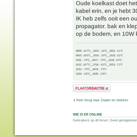
Oude koelkast doet het
kabel erin, en je hebt 3
IK heb zelfs ooit een 
propagator. bak en klep
op de bodem, en 10W kab
08/09, -14.7°C__14/15, - 3.6°C__20/21, -9.1°C
09/10, -10.0°C__15/16, - 5.9°C__21/22, -5.2°C
10/11, - 7.9°C__16/17, - 7.9°C__21/22, -6.9°C
11/12, -14.7°C__17/18, - 8.3°C__22/23, -7.1°C
12/13, - 7.9°C__18/19, - 7.5°C
13/14, - 0.8°C__19/20, - 2.8°C
Plaats een reactie
Keer terug naar Zaaien en stekken
WIE IS ER ONLINE
Gebruikers op dit forum: Geen geregistree