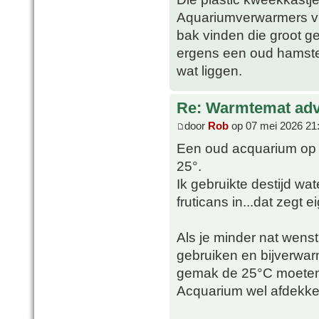
Aquariumverwarmers vin
bak vinden die groot g
ergens een oud hamster 
wat liggen.
Re: Warmtemat adv
door
Rob
op 07 mei 2026 21
Een oud acquarium op 
25°.
Ik gebruikte destijd w
fruticans in...dat zegt e
Als je minder nat wens
gebruiken en bijverwar
gemak de 25°C moeten
Acquarium wel afdekk