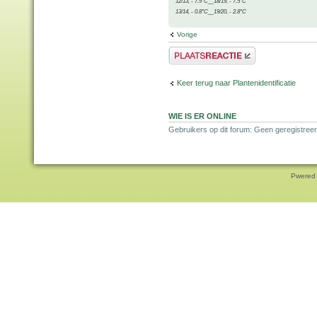
12/13, - 7.9°C__18/19, - 7.5°C
13/14, - 0.8°C__19/20, - 2.8°C
Vorige
Plaats een reactie
Keer terug naar Plantenidentificatie
WIE IS ER ONLINE
Gebruikers op dit forum: Geen geregistreer
Pwered