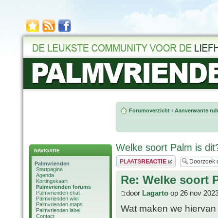
Forumoverzicht
‹
Aanverwante rub
Welke soort Palm is dit
NAVIGATIE
Plaats een reactie
Palmvrienden
Startpagina
Agenda
Re: Welke soort P
Kortingskaart
Palmvrienden forums
door
Lagarto
op 26 nov 2023
Palmvrienden chat
Palmvrienden wiki
Palmvrienden maps
Wat maken we hiervan e
Palmvrienden label
Contact