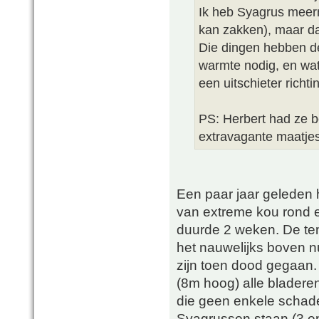
Ik heb Syagrus meerm
kan zakken), maar da
Die dingen hebben de
warmte nodig, en wat
een uitschieter richt
PS: Herbert had ze be
extravagante maatjes
Een paar jaar geleden 
van extreme kou rond e
duurde 2 weken. De tem
het nauwelijks boven n
zijn toen dood gegaan. 
(8m hoog) alle bladeren
die geen enkele schade 
Syagrussen staan (3 e