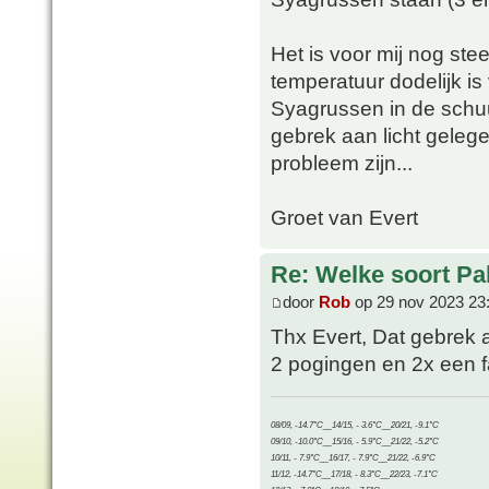
Het is voor mij nog st
temperatuur dodelijk is
Syagrussen in de schuu
gebrek aan licht geleg
probleem zijn...
Groet van Evert
Re: Welke soort Pal
door
Rob
op 29 nov 2023 23
Thx Evert, Dat gebrek 
2 pogingen en 2x een fa
08/09, -14.7°C__14/15, - 3.6°C__20/21, -9.1°C
09/10, -10.0°C__15/16, - 5.9°C__21/22, -5.2°C
10/11, - 7.9°C__16/17, - 7.9°C__21/22, -6.9°C
11/12, -14.7°C__17/18, - 8.3°C__22/23, -7.1°C