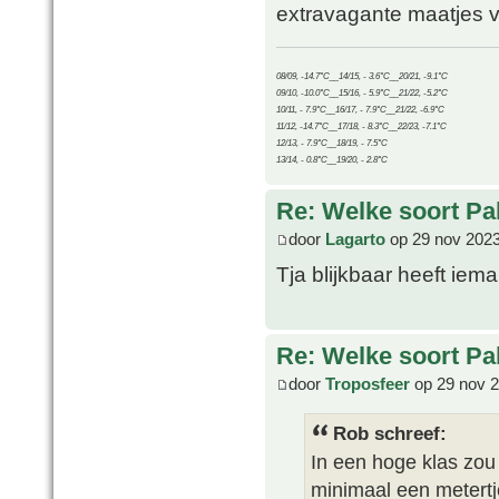
extravagante maatjes v
08/09, -14.7°C__14/15, - 3.6°C__20/21, -9.1°C
09/10, -10.0°C__15/16, - 5.9°C__21/22, -5.2°C
10/11, - 7.9°C__16/17, - 7.9°C__21/22, -6.9°C
11/12, -14.7°C__17/18, - 8.3°C__22/23, -7.1°C
12/13, - 7.9°C__18/19, - 7.5°C
13/14, - 0.8°C__19/20, - 2.8°C
Re: Welke soort Pal
door
Lagarto
op 29 nov 2023
Tja blijkbaar heeft ie
Re: Welke soort Pal
door
Troposfeer
op 29 nov 2
Rob schreef:
In een hoge klas zou
minimaal een metertje