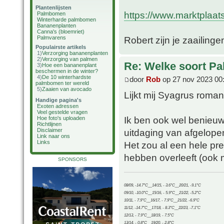
Plantenlijsten
https://www.marktplaats
Palmbomen
Winterharde palmbomen
Bananenplanten
Canna's (bloemriet)
Palmvarens
Robert zijn je zaailing
Populairste artikels
1)
Verzorging bananenplanten
2)
Verzorging van palmen
Re: Welke soort Pal
3)
Hoe een bananenplant
beschermen in de winter?
4)
De 10 winterhardste
door
Rob
op 27 nov 2023 00
palmbomen ter wereld
5)
Zaaien van avocado
Lijkt mij Syagrus roma
Handige pagina's
Exoten adressen
Veel gestelde vragen
Ik ben ook wel benieuw
Hoe foto's uploaden
Richtlijnen
uitdaging van afgelopen
Disclaimer
Link naar ons
Links
Het zou al een hele pres
hebben overleeft (ook 
SPONSORS
08/09, -14.7°C__14/15, - 3.6°C__20/21, -9.1°C
09/10, -10.0°C__15/16, - 5.9°C__21/22, -5.2°C
10/11, - 7.9°C__16/17, - 7.9°C__21/22, -6.9°C
11/12, -14.7°C__17/18, - 8.3°C__22/23, -7.1°C
12/13, - 7.9°C__18/19, - 7.5°C
13/14, - 0.8°C__19/20, - 2.8°C