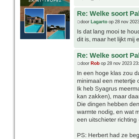
Re: Welke soort Pal
door
Lagarto
op 28 nov 2023
Is dat lang mooi te hou
dit is, maar het lijkt m
Re: Welke soort Pal
door
Rob
op 28 nov 2023 23
In een hoge klas zou d
minimaal een metertje o
Ik heb Syagrus meermal
kan zakken), maar daar
Die dingen hebben denk
warmte nodig, en wat m
een uitschieter richting
PS: Herbert had ze begi