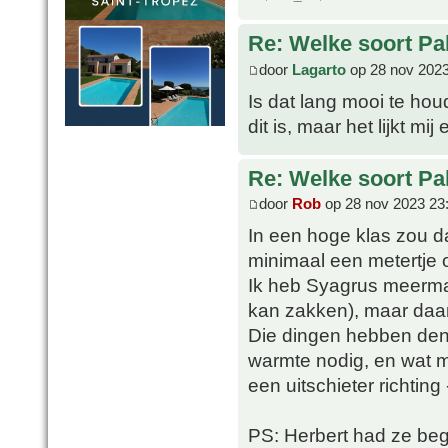
Re: Welke soort Pal
door
Lagarto
op 28 nov 2023
Is dat lang mooi te hou
dit is, maar het lijkt m
Re: Welke soort Pal
door
Rob
op 28 nov 2023 23
In een hoge klas zou d
minimaal een metertje o
Ik heb Syagrus meermal
kan zakken), maar daar
Die dingen hebben denk
warmte nodig, en wat m
een uitschieter richting
PS: Herbert had ze begi