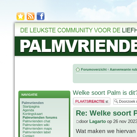
Forumoverzicht
‹
Aanverwante rub
Welke soort Palm is dit
NAVIGATIE
Plaats een reactie
Palmvrienden
Startpagina
Agenda
Re: Welke soort P
Kortingskaart
Palmvrienden forums
door
Lagarto
op 26 nov 2023
Palmvrienden chat
Palmvrienden wiki
Palmvrienden maps
Wat maken we hiervan e
Palmvrienden label
Contact