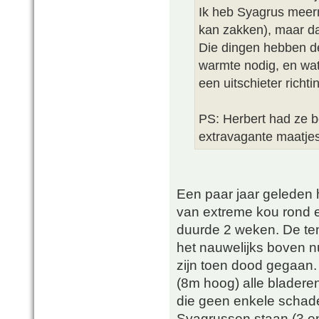
Ik heb Syagrus meerm
kan zakken), maar da
Die dingen hebben de
warmte nodig, en wat
een uitschieter richt
PS: Herbert had ze be
extravagante maatjes
Een paar jaar geleden 
van extreme kou rond e
duurde 2 weken. De tem
het nauwelijks boven n
zijn toen dood gegaan. 
(8m hoog) alle bladeren
die geen enkele schade 
Syagrussen staan (3 e