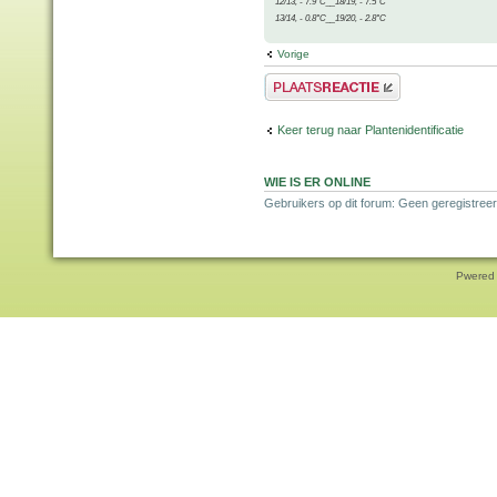
12/13, - 7.9°C__18/19, - 7.5°C
13/14, - 0.8°C__19/20, - 2.8°C
Vorige
Plaats een reactie
Keer terug naar Plantenidentificatie
WIE IS ER ONLINE
Gebruikers op dit forum: Geen geregistreer
Pwered