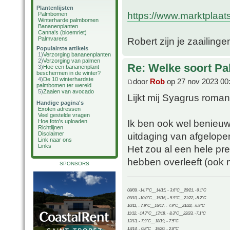
Plantenlijsten
https://www.marktplaats
Palmbomen
Winterharde palmbomen
Bananenplanten
Canna's (bloemriet)
Palmvarens
Robert zijn je zaailing
Populairste artikels
1)
Verzorging bananenplanten
2)
Verzorging van palmen
Re: Welke soort Pal
3)
Hoe een bananenplant
beschermen in de winter?
4)
De 10 winterhardste
door
Rob
op 27 nov 2023 00
palmbomen ter wereld
5)
Zaaien van avocado
Lijkt mij Syagrus roma
Handige pagina's
Exoten adressen
Veel gestelde vragen
Ik ben ook wel benieuw
Hoe foto's uploaden
Richtlijnen
uitdaging van afgelopen
Disclaimer
Link naar ons
Links
Het zou al een hele pres
hebben overleeft (ook 
SPONSORS
08/09, -14.7°C__14/15, - 3.6°C__20/21, -9.1°C
09/10, -10.0°C__15/16, - 5.9°C__21/22, -5.2°C
10/11, - 7.9°C__16/17, - 7.9°C__21/22, -6.9°C
11/12, -14.7°C__17/18, - 8.3°C__22/23, -7.1°C
12/13, - 7.9°C__18/19, - 7.5°C
13/14, - 0.8°C__19/20, - 2.8°C