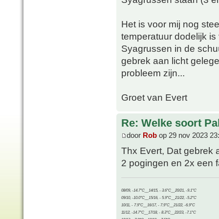
Het is voor mij nog st
temperatuur dodelijk is
Syagrussen in de schuu
gebrek aan licht geleg
probleem zijn...
Groet van Evert
Re: Welke soort Pal
door
Rob
op 29 nov 2023 23
Thx Evert, Dat gebrek 
2 pogingen en 2x een fa
08/09, -14.7°C__14/15, - 3.6°C__20/21, -9.1°C
09/10, -10.0°C__15/16, - 5.9°C__21/22, -5.2°C
10/11, - 7.9°C__16/17, - 7.9°C__21/22, -6.9°C
11/12, -14.7°C__17/18, - 8.3°C__22/23, -7.1°C