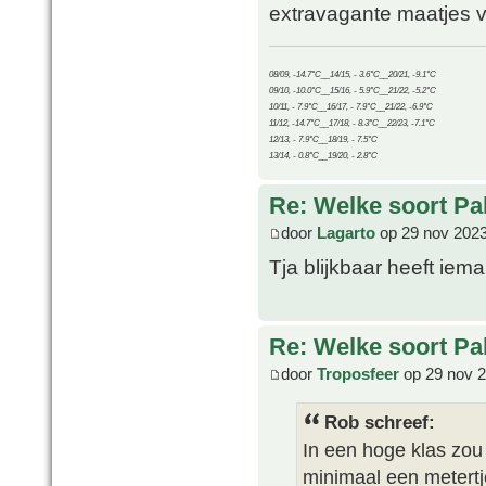
extravagante maatjes v
08/09, -14.7°C__14/15, - 3.6°C__20/21, -9.1°C
09/10, -10.0°C__15/16, - 5.9°C__21/22, -5.2°C
10/11, - 7.9°C__16/17, - 7.9°C__21/22, -6.9°C
11/12, -14.7°C__17/18, - 8.3°C__22/23, -7.1°C
12/13, - 7.9°C__18/19, - 7.5°C
13/14, - 0.8°C__19/20, - 2.8°C
Re: Welke soort Pal
door
Lagarto
op 29 nov 2023
Tja blijkbaar heeft ie
Re: Welke soort Pal
door
Troposfeer
op 29 nov 2
Rob schreef:
In een hoge klas zou
minimaal een metertje