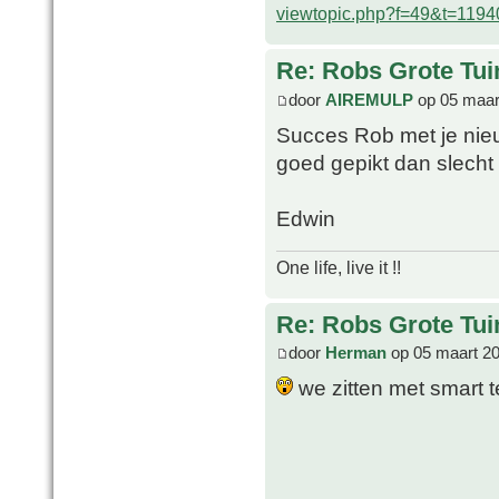
viewtopic.php?f=49&t=1194
Re: Robs Grote Tui
door
AIREMULP
op 05 maar
Succes Rob met je nieuw
goed gepikt dan slecht
Edwin
One life, live it !!
Re: Robs Grote Tui
door
Herman
op 05 maart 20
we zitten met smart t