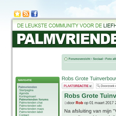
Forumoverzicht
‹
Sociaal
‹
Foto al
Robs Grote Tuinverbouw
NAVIGATIE
Plaats een reactie
Palmvrienden
Startpagina
Agenda
Robs Grote Tuinv
Kortingskaart
Palmvrienden forums
door
Rob
op 01 maart 2017 
Palmvrienden chat
Palmvrienden wiki
Palmvrienden maps
Na afsluiting van mijn "
Palmvrienden label
Contact