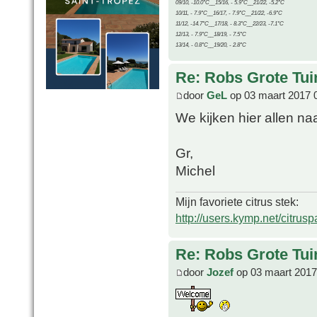
09/10, -10.0°C__15/16, - 5.9°C__21/22, -5.2°C
10/11, - 7.9°C__16/17, - 7.9°C__21/22, -6.9°C
11/12, -14.7°C__17/18, - 8.3°C__22/23, -7.1°C
12/13, - 7.9°C__18/19, - 7.5°C
13/14, - 0.8°C__19/20, - 2.8°C
Re: Robs Grote Tui
door
GeL
op 03 maart 2017 
We kijken hier allen na
Gr,
Michel
Mijn favoriete citrus stek:
http://users.kymp.net/citru
Re: Robs Grote Tui
door
Jozef
op 03 maart 2017