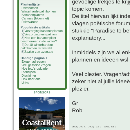
gevoelige trekjes te kr
Plantenlijsten
topic komen.
Palmbomen
Winterharde palmbomen
De titel hiervan lijkt in
Bananenplanten
Canna's (bloemriet)
Palmvarens
vlagen poëtische forum
Populairste artikels
stukkie "Paradise to be"
1)
Verzorging bananenplanten
2)
Verzorging van palmen
explanatory...
3)
Hoe een bananenplant
beschermen in de winter?
4)
De 10 winterhardste
palmbomen ter wereld
Inmiddels zijn we al en
5)
Zaaien van avocado
Handige pagina's
plannen en ideeën ws
Exoten adressen
Veel gestelde vragen
Hoe foto's uploaden
Richtlijnen
Veel plezier. Vragen/ad
Disclaimer
Link naar ons
zeker niet al jullie id
Links
plezier.
SPONSORS
Gr
Rob
08/09, -14.7°C__14/15, - 3.6°C__20/21, -9.1°C