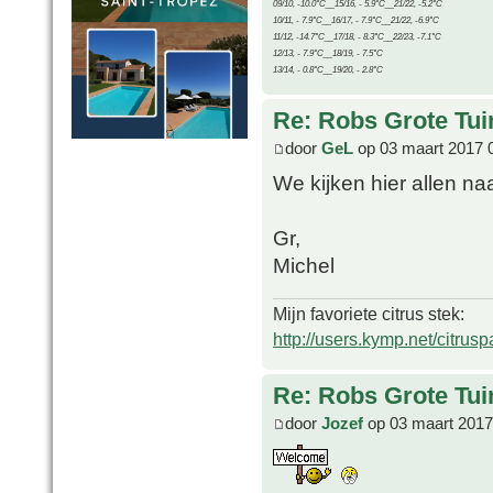
09/10, -10.0°C__15/16, - 5.9°C__21/22, -5.2°C
10/11, - 7.9°C__16/17, - 7.9°C__21/22, -6.9°C
11/12, -14.7°C__17/18, - 8.3°C__22/23, -7.1°C
12/13, - 7.9°C__18/19, - 7.5°C
13/14, - 0.8°C__19/20, - 2.8°C
Re: Robs Grote Tui
door
GeL
op 03 maart 2017 
We kijken hier allen na
Gr,
Michel
Mijn favoriete citrus stek:
http://users.kymp.net/citru
Re: Robs Grote Tui
door
Jozef
op 03 maart 2017