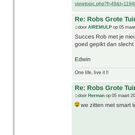
viewtopic.php?f=49&t=1194
Re: Robs Grote Tui
door
AIREMULP
op 05 maar
Succes Rob met je nieuw
goed gepikt dan slecht
Edwin
One life, live it !!
Re: Robs Grote Tui
door
Herman
op 05 maart 20
we zitten met smart t