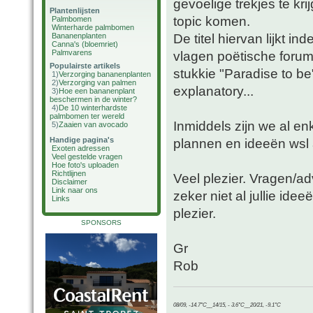
gevoelige trekjes te kr
Plantenlijsten
topic komen.
Palmbomen
Winterharde palmbomen
De titel hiervan lijkt in
Bananenplanten
Canna's (bloemriet)
Palmvarens
vlagen poëtische forum
Populairste artikels
stukkie "Paradise to be"
1)
Verzorging bananenplanten
2)
Verzorging van palmen
explanatory...
3)
Hoe een bananenplant
beschermen in de winter?
4)
De 10 winterhardste
palmbomen ter wereld
Inmiddels zijn we al en
5)
Zaaien van avocado
Handige pagina's
plannen en ideeën ws
Exoten adressen
Veel gestelde vragen
Hoe foto's uploaden
Richtlijnen
Veel plezier. Vragen/ad
Disclaimer
Link naar ons
zeker niet al jullie id
Links
plezier.
SPONSORS
Gr
Rob
08/09, -14.7°C__14/15, - 3.6°C__20/21, -9.1°C