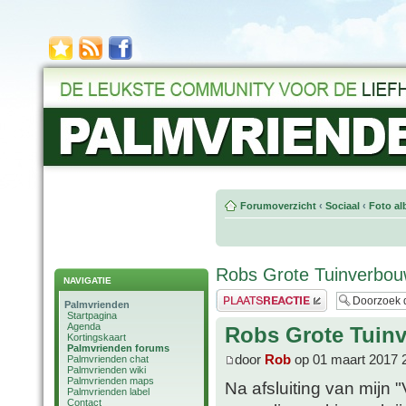
Forumoverzicht
‹
Sociaal
‹
Foto al
Robs Grote Tuinverbouw
NAVIGATIE
Plaats een reactie
Palmvrienden
Startpagina
Agenda
Robs Grote Tuinv
Kortingskaart
Palmvrienden forums
door
Rob
op 01 maart 2017 
Palmvrienden chat
Palmvrienden wiki
Palmvrienden maps
Na afsluiting van mijn "
Palmvrienden label
Contact