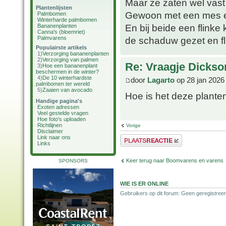
Maar ze zaten wel vast
Plantenlijsten
Gewoon met een mes e
Palmbomen
Winterharde palmbomen
En bij beide een flinke
Bananenplanten
Canna's (bloemriet)
Palmvarens
de schaduw gezet en fl
Populairste artikels
1)
Verzorging bananenplanten
2)
Verzorging van palmen
Re: Vraagje Dickso
3)
Hoe een bananenplant
beschermen in de winter?
4)
De 10 winterhardste
door
Lagarto
op 28 jan 2026
palmbomen ter wereld
5)
Zaaien van avocado
Hoe is het deze plant
Handige pagina's
Exoten adressen
Veel gestelde vragen
Hoe foto's uploaden
Richtlijnen
Vorige
Disclaimer
Link naar ons
Plaats een reactie
Links
Keer terug naar Boomvarens en varens
SPONSORS
WIE IS ER ONLINE
Gebruikers op dit forum: Geen geregistreer