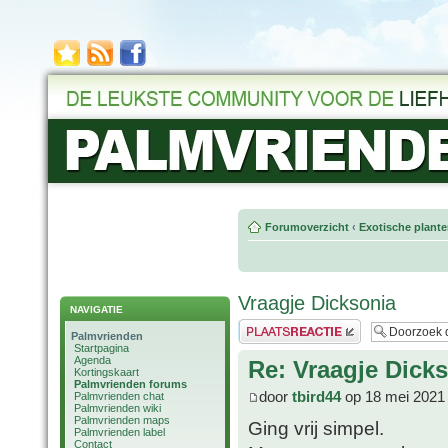
Forumoverzicht
‹
Exotische plant
Vraagje Dicksonia
NAVIGATIE
Plaats een reactie
Palmvrienden
Startpagina
Agenda
Re: Vraagje Dick
Kortingskaart
Palmvrienden forums
door
tbird44
op 18 mei 2021
Palmvrienden chat
Palmvrienden wiki
Palmvrienden maps
Ging vrij simpel.
Palmvrienden label
Contact