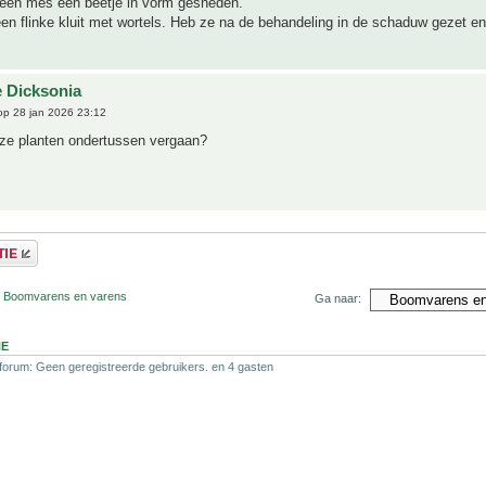
en mes een beetje in vorm gesneden.
een flinke kluit met wortels. Heb ze na de behandeling in de schaduw gezet en 
e Dicksonia
p 28 jan 2026 23:12
eze planten ondertussen vergaan?
r Boomvarens en varens
Ga naar:
NE
 forum: Geen geregistreerde gebruikers. en 4 gasten