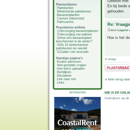
Gewoon met e
Plantenlijsten
En bij beide 
Palmbomen
gehouden.
Winterharde palmbomen
Bananenplanten
Canna's (bloemriet)
Palmvarens
Re: Vraagj
Populairste artikels
door
Lagarto
o
1)
Verzorging bananenplanten
2)
Verzorging van palmen
Hoe is het d
3)
Hoe een bananenplant
beschermen in de winter?
4)
De 10 winterhardste
palmbomen ter wereld
5)
Zaaien van avocado
Handige pagina's
Vorige
Exoten adressen
Veel gestelde vragen
Plaats een reactie
Hoe foto's uploaden
Richtlijnen
Disclaimer
Link naar ons
Keer terug naa
Links
SPONSORS
WIE IS ER ONLI
Gebruikers op dit