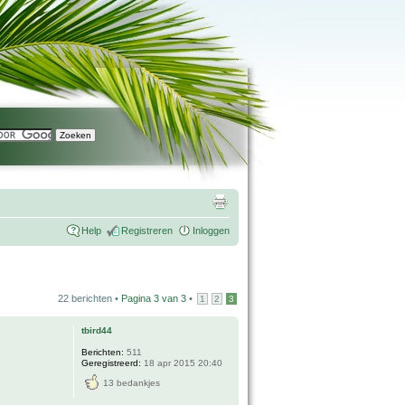
Help
Registreren
Inloggen
22 berichten •
Pagina
3
van
3
•
1
2
3
tbird44
Berichten:
511
Geregistreerd:
18 apr 2015 20:40
13 bedankjes