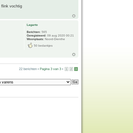
flink vochtig
Lagarto
Berichten:
565
Geregistreerd:
09 aug 2020 00:21
Woonplaats:
Noord-Drenthe
50 bedankjes
22 berichten •
Pagina
3
van
3
•
1
2
3