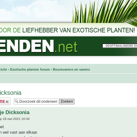
icht
‹
Exotische planten forum
‹
Boomvarens en varens
icksonia
je Dicksonia
p 18 mei 2021 10:34
el.
 wel vast aan elkaar.