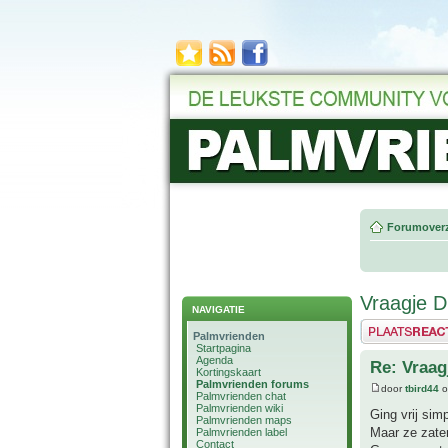
Forumoverz
Vraagje D
NAVIGATIE
Plaats een reactie
Palmvrienden
Startpagina
Agenda
Re: Vraag
Kortingskaart
Palmvrienden forums
door
tbird44
o
Palmvrienden chat
Palmvrienden wiki
Ging vrij simp
Palmvrienden maps
Maar ze zaten
Palmvrienden label
Contact