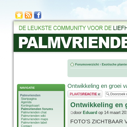
Forumoverzicht
‹
Exotische plant
Ontwikkeling en groei 
NAVIGATIE
Plaats een reactie
Palmvrienden
Startpagina
Agenda
Ontwikkeling en 
Kortingskaart
Palmvrienden forums
door
Eduard
op 14 maart 20
Palmvrienden chat
Palmvrienden wiki
Palmvrienden maps
FOTO'S ZICHTBAAR 
Palmvrienden label
Contact