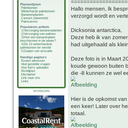
==================
Plantenlijsten
Hallo mensen, Ik bespr
Palmbomen
Winterharde palmbomen
verzorgd wordt en vert
Bananenplanten
Canna's (bloemriet)
Palmvarens
Populairste artikels
Dicksonia antarctica,
1)
Verzorging bananenplanten
2)
Verzorging van palmen
Deze heb ik van zomer 
3)
Hoe een bananenplant
beschermen in de winter?
had uitgehaald als klei
4)
De 10 winterhardste
palmbomen ter wereld
5)
Zaaien van avocado
Handige pagina's
Deze foto is in Maart 2
Exoten adressen
Veel gestelde vragen
koude gewoon buiten b
Hoe foto's uploaden
Richtlijnen
die -8 kunnen ze wel e
Disclaimer
Link naar ons
Links
SPONSORS
Hier is de opkomst van d
een keer! Later over he
totaal.