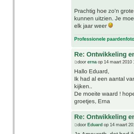
Prachtig hoe zo'n grote
kunnen uitzien. Je moet
elk jaar weer
Professionele paardenfot
Re: Ontwikkeling e
door
erna
op 14 maart 2010 
Hallo Eduard,
Ik had al een aantal van
kijken..
De moeite waard ! hopel
groetjes, Erna
Re: Ontwikkeling e
door
Eduard
op 14 maart 20
Ja Amourath, dat had i