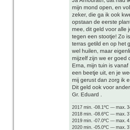
mijn mond open, en vol 
zeker, die ga ik ook kw
opstaan de eerste plant
mee, dit geld voor all
tegen een stootje! Zo i
terras getild en op he
wel huilen, maar eigenl
mijzelf zijn we er goe
Erna, mijn tuin is vana
een beetje uit, en je we
mij gerust dan zorg ik e
Dit geld ook voor ander
Gr. Eduard .
2017 min. -08.1ºC --- max. 
2018 min. -08.6ºC --- max. 
2019 min. -07.0ºC --- max. 
2020 min. -05.0ºC --- max. 