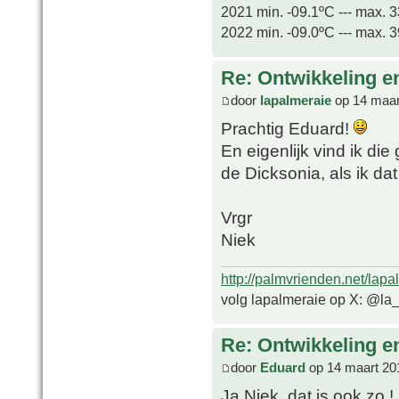
2021 min. -09.1ºC --- max. 
2022 min. -09.0ºC --- max. 
Re: Ontwikkeling e
door
lapalmeraie
op 14 maar
Prachtig Eduard!
En eigenlijk vind ik di
de Dicksonia, als ik dat
Vrgr
Niek
http://palmvrienden.net/lapa
volg lapalmeraie op X: @la
Re: Ontwikkeling e
door
Eduard
op 14 maart 20
Ja Niek, dat is ook zo !