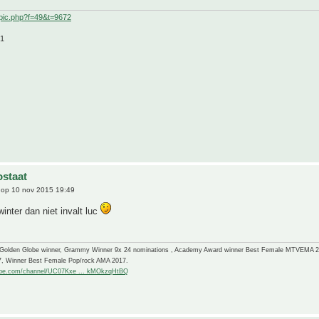
pic.php?f=49&t=9672
21
staat
op 10 nov 2015 19:49
winter dan niet invalt luc
-Golden Globe winner, Grammy Winner 9x 24 nominations , Academy Award winner Best Female MTVEMA 
7, Winner Best Female Pop/rock AMA 2017.
ube.com/channel/UC07Kxe ... kMOkzqHtBQ