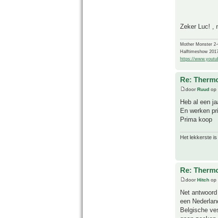
Zeker Luc! , 
Mother Monster 2
Halftimeshow 201
https://www.yout
Re: Thermo
door
Ruud
op 
Heb al een ja
En werken pri
Prima koop
Het lekkerste is
Re: Thermo
door
Hitch
op 
Net antwoord
een Nederland
Belgische ves