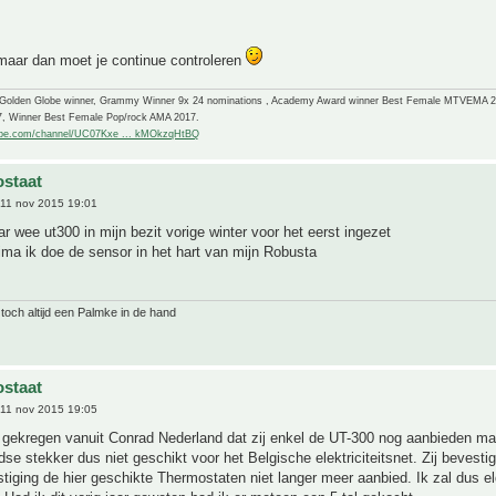
maar dan moet je continue controleren
-Golden Globe winner, Grammy Winner 9x 24 nominations , Academy Award winner Best Female MTVEMA 
7, Winner Best Female Pop/rock AMA 2017.
ube.com/channel/UC07Kxe ... kMOkzqHtBQ
staat
11 nov 2015 19:01
ar wee ut300 in mijn bezit vorige winter voor het eerst ingezet
ma ik doe de sensor in het hart van mijn Robusta
 toch altijd een Palmke in de hand
staat
11 nov 2015 19:05
 gekregen vanuit Conrad Nederland dat zij enkel de UT-300 nog aanbieden m
se stekker dus niet geschikt voor het Belgische elektriciteitsnet. Zij bevesti
tiging de hier geschikte Thermostaten niet langer meer aanbied. Ik zal dus 