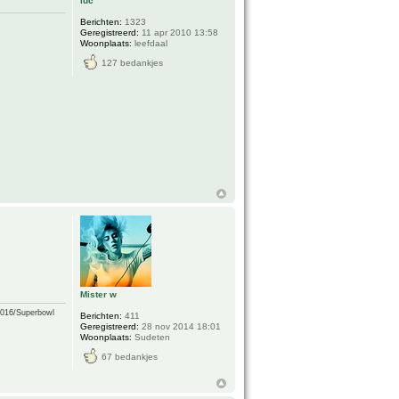
luc
Berichten:
1323
Geregistreerd:
11 apr 2010 13:58
Woonplaats:
leefdaal
127 bedankjes
Mister w
2016/Superbowl
Berichten:
411
Geregistreerd:
28 nov 2014 18:01
Woonplaats:
Sudeten
67 bedankjes