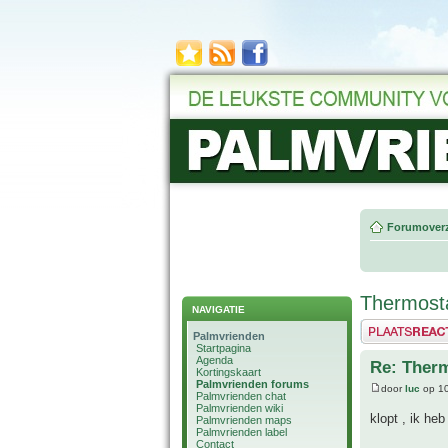
Forumoverz
Thermost
NAVIGATIE
Plaats een reactie
Palmvrienden
Startpagina
Agenda
Re: Ther
Kortingskaart
Palmvrienden forums
door
luc
op 10
Palmvrienden chat
Palmvrienden wiki
klopt , ik he
Palmvrienden maps
Palmvrienden label
Contact