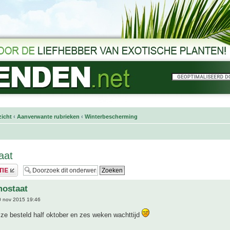
icht
‹
Aanverwante rubrieken
‹
Winterbescherming
aat
mostaat
 nov 2015 19:46
b ze besteld half oktober en zes weken wachttijd