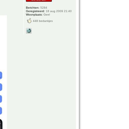
Berichten:
5284
Geregistreerd:
18 aug 2009 21:40
Woonplaats:
Geel
448 bedankjes