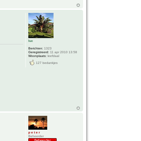
luc
Berichten:
1323
Geregistreerd:
11 apr 2010 13:58
Woonplaats:
leefdaal
127 bedankjes
p e t e r
Beheerder