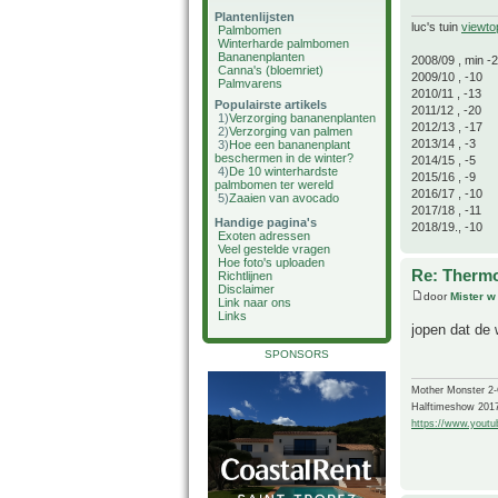
Plantenlijsten
luc's tuin
viewto
Palmbomen
Winterharde palmbomen
Bananenplanten
2008/09 , min -
Canna's (bloemriet)
2009/10 , -10
Palmvarens
2010/11 , -13
Populairste artikels
2011/12 , -20
1)
Verzorging bananenplanten
2012/13 , -17
2)
Verzorging van palmen
2013/14 , -3
3)
Hoe een bananenplant
beschermen in de winter?
2014/15 , -5
4)
De 10 winterhardste
2015/16 , -9
palmbomen ter wereld
2016/17 , -10
5)
Zaaien van avocado
2017/18 , -11
Handige pagina's
2018/19., -10
Exoten adressen
Veel gestelde vragen
Hoe foto's uploaden
Re: Thermo
Richtlijnen
Disclaimer
door
Mister w
Link naar ons
Links
jopen dat de 
SPONSORS
Mother Monster 2
Halftimeshow 201
https://www.yout