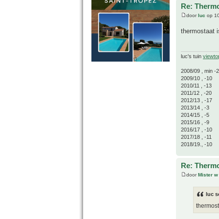
Re: Thermo
door
luc
op 10
thermostaat i
luc's tuin
viewto
2008/09 , min -
2009/10 , -10
2010/11 , -13
2011/12 , -20
2012/13 , -17
2013/14 , -3
2014/15 , -5
2015/16 , -9
2016/17 , -10
2017/18 , -11
2018/19., -10
Re: Thermo
door
Mister w
luc s
thermost