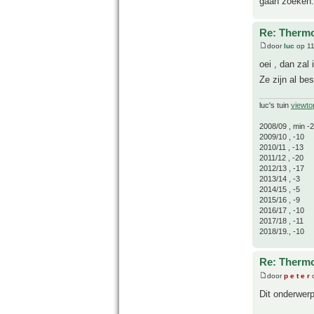
gaan zoeken. 
Re: Thermo
door
luc
op 11
oei , dan zal 
Ze zijn al be
luc's tuin
viewto
2008/09 , min -
2009/10 , -10
2010/11 , -13
2011/12 , -20
2012/13 , -17
2013/14 , -3
2014/15 , -5
2015/16 , -9
2016/17 , -10
2017/18 , -11
2018/19., -10
Re: Thermo
door
p e t e r
o
Dit onderwerp