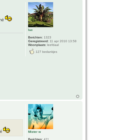
 hé
luc
Berichten:
1323
Geregistreerd:
11 apr 2010 13:58
Woonplaats:
leefdaal
127 bedankjes
hé
Mister w
Berichten:
411