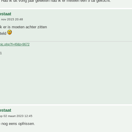
Had ik dit vorig jaar geweten had ik er meteen een 5 tal gekocht.
staat
 nov 2015 20:48
ik er is moeten achter zitten
steld
pic.php?f=49&t=9672
21
staat
p 02 maart 2023 12:45
 nog eens opfrissen.