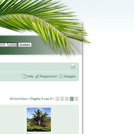
Help
Registreren
Inloggen
48 berichten •
Pagina
4
van
5
•
1
2
3
4
5