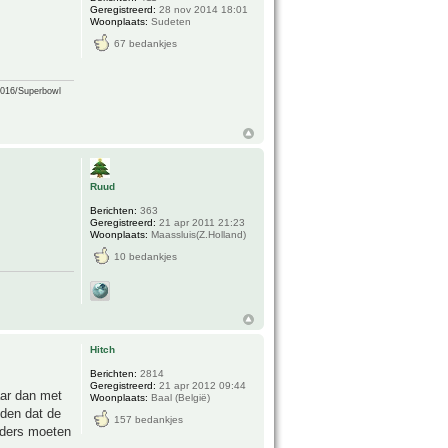
Geregistreerd:
28 nov 2014 18:01
Woonplaats:
Sudeten
67 bedankjes
2016/Superbowl
Ruud
Berichten:
363
Geregistreerd:
21 apr 2011 21:23
Woonplaats:
Maassluis(Z.Holland)
10 bedankjes
Hitch
Berichten:
2814
Geregistreerd:
21 apr 2012 09:44
aar dan met
Woonplaats:
Baal (België)
gden dat de
157 bedankjes
elders moeten