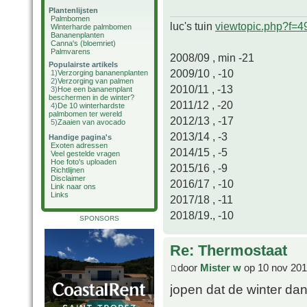
Plantenlijsten
Palmbomen
luc's tuin
viewtopic.php?f=
Winterharde palmbomen
Bananenplanten
Canna's (bloemriet)
Palmvarens
2008/09 , min -21
Populairste artikels
2009/10 , -10
1)
Verzorging bananenplanten
2)
Verzorging van palmen
2010/11 , -13
3)
Hoe een bananenplant
beschermen in de winter?
2011/12 , -20
4)
De 10 winterhardste
palmbomen ter wereld
2012/13 , -17
5)
Zaaien van avocado
2013/14 , -3
Handige pagina's
Exoten adressen
2014/15 , -5
Veel gestelde vragen
Hoe foto's uploaden
2015/16 , -9
Richtlijnen
Disclaimer
2016/17 , -10
Link naar ons
Links
2017/18 , -11
2018/19., -10
SPONSORS
Re: Thermostaat
door
Mister w
op 10 nov 201
jopen dat de winter dan 