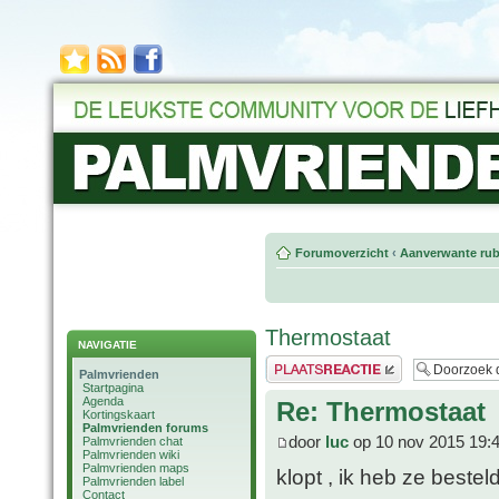
Forumoverzicht
‹
Aanverwante rub
Thermostaat
NAVIGATIE
Plaats een reactie
Palmvrienden
Startpagina
Agenda
Re: Thermostaat
Kortingskaart
Palmvrienden forums
door
luc
op 10 nov 2015 19:
Palmvrienden chat
Palmvrienden wiki
Palmvrienden maps
klopt , ik heb ze beste
Palmvrienden label
Contact