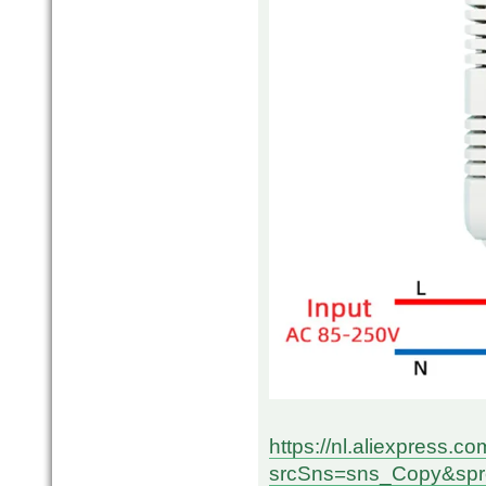
https://nl.aliexpress.
srcSns=sns_Copy&spre