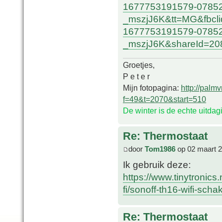
1677753191579-07852
_mszjJ6K&tt=MG&fbcl
1677753191579-07852
_mszjJ6K&shareId=208
Groetjes,
P e t e r
Mijn fotopagina:
http://palm
f=49&t=2070&start=510
De winter is de echte uitda
Re: Thermostaat
door
Tom1986
op 02 maart 2
Ik gebruik deze:
https://www.tinytronics
fi/sonoff-th16-wifi-sch
Re: Thermostaat