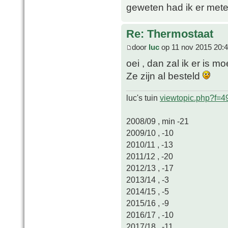
geweten had ik er mete
Re: Thermostaat
door
luc
op 11 nov 2015 20:
oei , dan zal ik er is mo
Ze zijn al besteld
luc's tuin
viewtopic.php?f=
2008/09 , min -21
2009/10 , -10
2010/11 , -13
2011/12 , -20
2012/13 , -17
2013/14 , -3
2014/15 , -5
2015/16 , -9
2016/17 , -10
2017/18 , -11