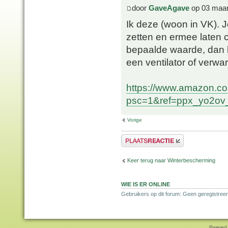
door
GaveAgave
op 03 maar
Ik deze (woon in VK). 
zetten en ermee laten
bepaalde waarde, dan 
een ventilator of verwar
https://www.amazon.c
psc=1&ref=ppx_yo2ov_
Vorige
Plaats een reactie
Keer terug naar Winterbescherming
WIE IS ER ONLINE
Gebruikers op dit forum: Geen geregistreer
Pwered