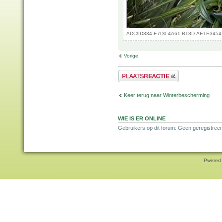
ADC9D334-E7D0-4A61-B18D-AE1E34541FF
Vorige
Plaats een reactie
Keer terug naar Winterbescherming
WIE IS ER ONLINE
Gebruikers op dit forum: Geen geregistreer
Pwered