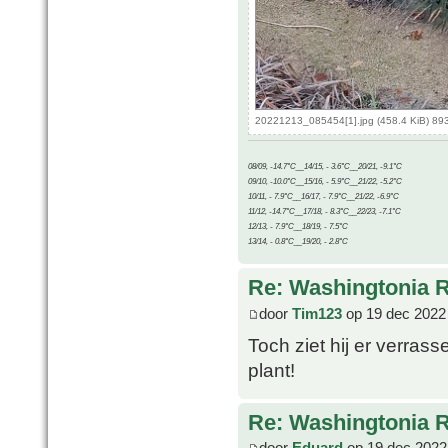
20221213_085454[1].jpg (458.4 KiB) 89
08/09, -14.7°C__14/15, - 3.6°C__20/21, -9.1°C
09/10, -10.0°C__15/16, - 5.9°C__21/22, -5.2°C
10/11, - 7.9°C__16/17, - 7.9°C__21/22, -6.9°C
11/12, -14.7°C__17/18, - 8.3°C__22/23, -7.1°C
12/13, - 7.9°C__18/19, - 7.5°C
13/14, - 0.8°C__19/20, - 2.8°C
Re: Washingtonia 
door
Tim123
op 19 dec 2022
Toch ziet hij er verras
plant!
Re: Washingtonia 
door
Eduard
op 19 dec 2022