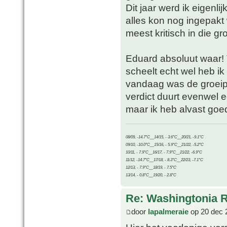
Dit jaar werd ik eigenl
alles kon nog ingepakt
meest kritisch in die gr
Eduard absoluut waar! 
scheelt echt wel heb i
vandaag was de groeipu
verdict duurt evenwel e
maar ik heb alvast goe
08/09, -14.7°C__14/15, - 3.6°C__20/21, -9.1°C
09/10, -10.0°C__15/16, - 5.9°C__21/22, -5.2°C
10/11, - 7.9°C__16/17, - 7.9°C__21/22, -6.9°C
11/12, -14.7°C__17/18, - 8.3°C__22/23, -7.1°C
12/13, - 7.9°C__18/19, - 7.5°C
13/14, - 0.8°C__19/20, - 2.8°C
Re: Washingtonia 
door
lapalmeraie
op 20 dec 