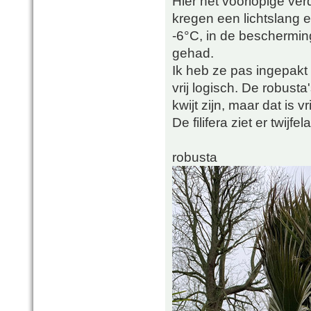
Hier het voorlopige verd
kregen een lichtslang 
-6°C, in de beschermin
gehad.
Ik heb ze pas ingepakt
vrij logisch. De robusta'
kwijt zijn, maar dat is v
De filifera ziet er twijfe
robusta