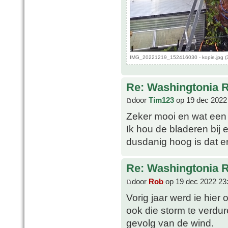
IMG_20221219_152416030 - kopie.jpg (3
Re: Washingtonia 
door
Tim123
op 19 dec 2022
Zeker mooi en wat een r
Ik hou de bladeren bij
dusdanig hoog is dat e
Re: Washingtonia 
door
Rob
op 19 dec 2022 23
Vorig jaar werd ie hier
ook die storm te verdur
gevolg van de wind.