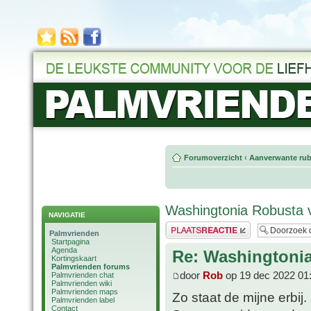
Forumoverzicht
‹
Aanverwante rub
Washingtonia Robusta 
NAVIGATIE
Plaats een reactie
Palmvrienden
Startpagina
Agenda
Re: Washingtoni
Kortingskaart
Palmvrienden forums
door
Rob
op 19 dec 2022 01
Palmvrienden chat
Palmvrienden wiki
Palmvrienden maps
Zo staat de mijne erbij.
Palmvrienden label
Contact