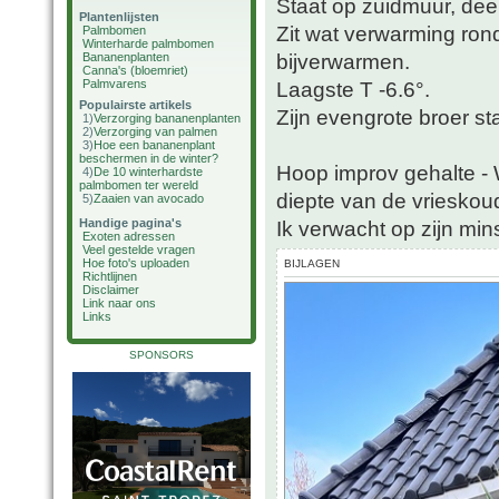
Staat op zuidmuur, dee
Plantenlijsten
Zit wat verwarming rond
Palmbomen
Winterharde palmbomen
bijverwarmen.
Bananenplanten
Canna's (bloemriet)
Palmvarens
Laagste T -6.6°.
Populairste artikels
Zijn evengrote broer st
1)
Verzorging bananenplanten
2)
Verzorging van palmen
3)
Hoe een bananenplant
beschermen in de winter?
Hoop improv gehalte - 
4)
De 10 winterhardste
palmbomen ter wereld
diepte van de vrieskou
5)
Zaaien van avocado
Handige pagina's
Ik verwacht op zijn min
Exoten adressen
Veel gestelde vragen
Hoe foto's uploaden
BIJLAGEN
Richtlijnen
Disclaimer
Link naar ons
Links
SPONSORS