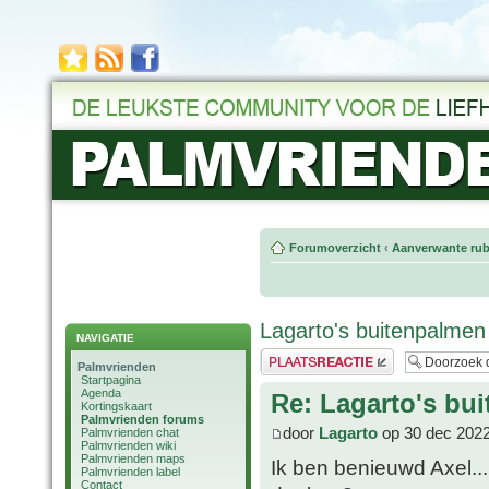
Forumoverzicht
‹
Aanverwante rub
Lagarto's buitenpalmen
NAVIGATIE
Plaats een reactie
Palmvrienden
Startpagina
Agenda
Re: Lagarto's bu
Kortingskaart
Palmvrienden forums
door
Lagarto
op 30 dec 2022
Palmvrienden chat
Palmvrienden wiki
Palmvrienden maps
Ik ben benieuwd Axel...
Palmvrienden label
Contact