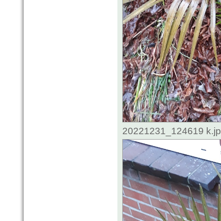
20221231_124619 k.jpg