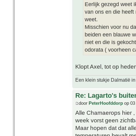
Eerlijk gezegd weet i
van ons en die heeft
weet.
Misschien voor nu da
beiden een blauwe wa
niet en die is gekoch
odorata ( voorheen ca
Klopt Axel, tot op hede
Een klein stukje Dalmatië in
Re: Lagarto's buit
door
PeterHoofddorp
op 03 
Alle Chamaerops hier , 
week vorst geen zichtb
Maar hopen dat dat all
temperaturen bevalt me