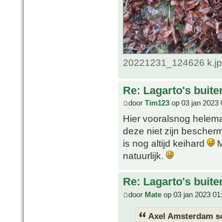
20221231_124626 k.jpg
Re: Lagarto's buit
door
Tim123
op 03 jan 2023 
Hier vooralsnog helema
deze niet zijn bescher
is nog altijd keihard
M
natuurlijk.
Re: Lagarto's buit
door
Mate
op 03 jan 2023 01
Axel Amsterdam sc