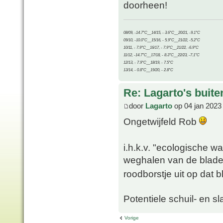
doorheen!
08/09, -14.7°C__14/15, - 3.6°C__20/21, -9.1°C
09/10, -10.0°C__15/16, - 5.9°C__21/22, -5.2°C
10/11, - 7.9°C__16/17, - 7.9°C__21/22, -6.9°C
11/12, -14.7°C__17/18, - 8.3°C__22/23, -7.1°C
12/13, - 7.9°C__18/19, - 7.5°C
13/14, - 0.8°C__19/20, - 2.8°C
Re: Lagarto's buit
door
Lagarto
op 04 jan 2023
Ongetwijfeld Rob
i.h.k.v. "ecologische 
weghalen van de blade
roodborstje uit op dat b
Potentiele schuil- en 
Vorige