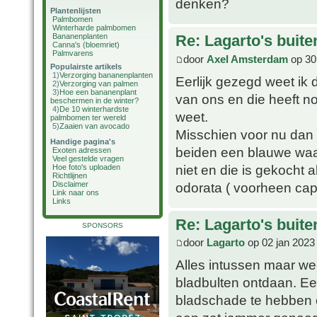
denken?
Plantenlijsten
Palmbomen
Winterharde palmbomen
Bananenplanten
Re: Lagarto's buit
Canna's (bloemriet)
Palmvarens
door
Axel Amsterdam
op 30
Populairste artikels
1)
Verzorging bananenplanten
Eerlijk gezegd weet ik 
2)
Verzorging van palmen
3)
Hoe een bananenplant
van ons en die heeft n
beschermen in de winter?
4)
De 10 winterhardste
weet.
palmbomen ter wereld
5)
Zaaien van avocado
Misschien voor nu dan 
Handige pagina's
beiden een blauwe waas
Exoten adressen
Veel gestelde vragen
niet en die is gekocht 
Hoe foto's uploaden
Richtlijnen
odorata ( voorheen capi
Disclaimer
Link naar ons
Links
Re: Lagarto's buit
SPONSORS
door
Lagarto
op 02 jan 2023
Alles intussen maar we
bladbulten ontdaan. Ee
bladschade te hebben o