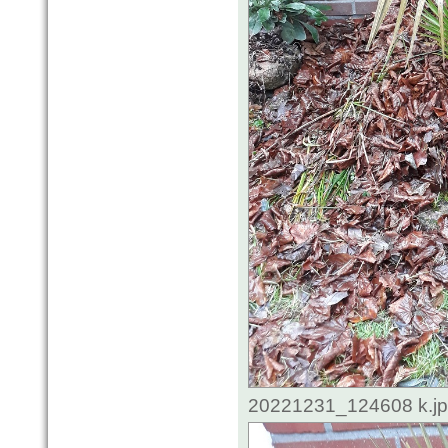
20221231_124608 k.jpg