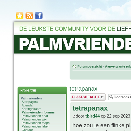
Forumoverzicht
‹
Aanverwante rub
tetrapanax
NAVIGATIE
Plaats een reactie
Palmvrienden
Startpagina
Agenda
tetrapanax
Kortingskaart
Palmvrienden forums
door
tbird44
op 22 sep 2023
Palmvrienden chat
Palmvrienden wiki
Palmvrienden maps
hoe zou je een flinke 
Palmvrienden label
Contact