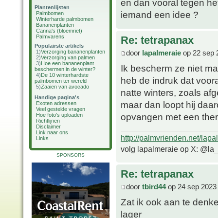
en dan vooral tegen he
Plantenlijsten
iemand een idee ?
Palmbomen
Winterharde palmbomen
Bananenplanten
Canna's (bloemriet)
Palmvarens
Re: tetrapanax
Populairste artikels
door
lapalmeraie
op 22 sep 
1)
Verzorging bananenplanten
2)
Verzorging van palmen
3)
Hoe een bananenplant
Ik bescherm ze niet ma
beschermen in de winter?
4)
De 10 winterhardste
heb de indruk dat voora
palmbomen ter wereld
5)
Zaaien van avocado
natte winters, zoals af
Handige pagina's
maar dan loopt hij daar
Exoten adressen
Veel gestelde vragen
opvangen met een ther
Hoe foto's uploaden
Richtlijnen
Disclaimer
Link naar ons
http://palmvrienden.net/lapa
Links
volg lapalmeraie op X: @la
SPONSORS
Re: tetrapanax
door
tbird44
op 24 sep 2023
Zat ik ook aan te denken
lager