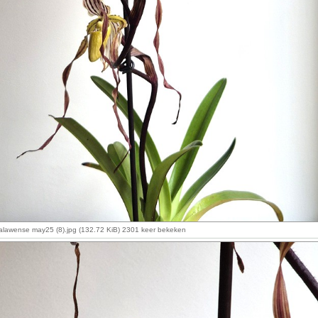
alawense may25 (8).jpg (132.72 KiB) 2301 keer bekeken