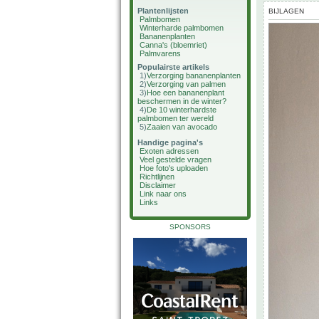
Plantenlijsten
BIJLAGEN
Palmbomen
Winterharde palmbomen
Bananenplanten
Canna's (bloemriet)
Palmvarens
Populairste artikels
1)
Verzorging bananenplanten
2)
Verzorging van palmen
3)
Hoe een bananenplant
beschermen in de winter?
4)
De 10 winterhardste
palmbomen ter wereld
5)
Zaaien van avocado
Handige pagina's
Exoten adressen
Veel gestelde vragen
Hoe foto's uploaden
Richtlijnen
Disclaimer
Link naar ons
Links
SPONSORS