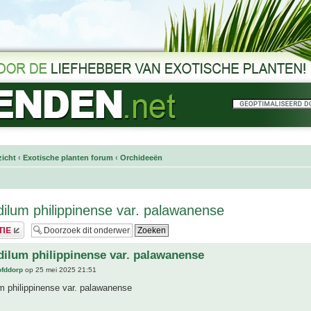
icht
‹
Exotische planten forum
‹
Orchideeën
ilum philippinense var. palawanense
ilum philippinense var. palawanense
ofddorp
op 25 mei 2025 21:51
m philippinense var. palawanense