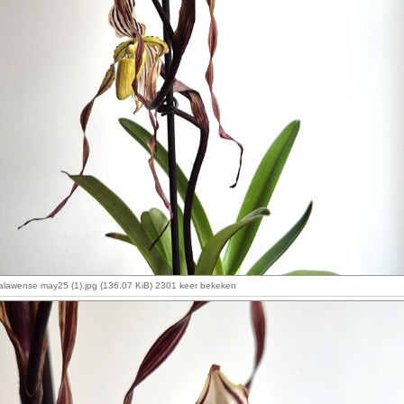
alawense may25 (1).jpg (136.07 KiB) 2301 keer bekeken