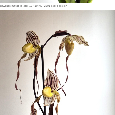
alawense may25 (6).jpg (137.19 KiB) 2301 keer bekeken