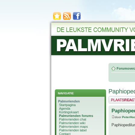
Forumoverz
Paphioped
NAVIGATIE
Plaats een reactie
Palmvrienden
Startpagina
Agenda
Paphioped
Kortingskaart
Palmvrienden forums
door
PeterHo
Palmvrienden chat
Palmvrienden wiki
Paphiopedilu
Palmvrienden maps
Palmvrienden label
Contact