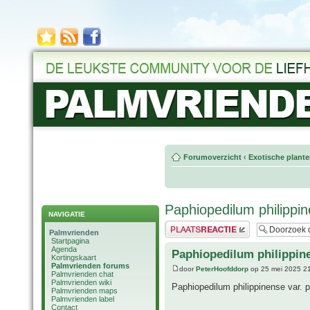
Forumoverzicht
‹
Exotische plant
Paphiopedilum philippi
NAVIGATIE
Plaats een reactie
Palmvrienden
Startpagina
Agenda
Paphiopedilum philippin
Kortingskaart
Palmvrienden forums
door
PeterHoofddorp
op 25 mei 2025 2
Palmvrienden chat
Palmvrienden wiki
Paphiopedilum philippinense var.
Palmvrienden maps
Palmvrienden label
Contact