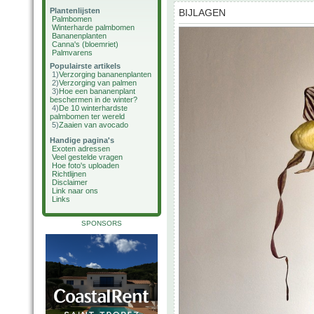
Plantenlijsten
BIJLAGEN
Palmbomen
Winterharde palmbomen
Bananenplanten
Canna's (bloemriet)
Palmvarens
Populairste artikels
1)
Verzorging bananenplanten
2)
Verzorging van palmen
3)
Hoe een bananenplant
beschermen in de winter?
4)
De 10 winterhardste
palmbomen ter wereld
5)
Zaaien van avocado
Handige pagina's
Exoten adressen
Veel gestelde vragen
Hoe foto's uploaden
Richtlijnen
Disclaimer
Link naar ons
Links
SPONSORS