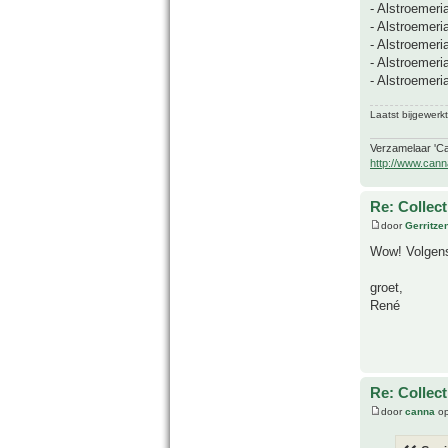
- Alstroemeri
- Alstroemeri
- Alstroemeria
- Alstroemeria
- Alstroemeria
Laatst bijgewerk
Verzamelaar 'Ca
http://www.cann
Re: Collec
door
Gerritze
Wow! Volgens 
groet,
René
Re: Collec
door
canna
op