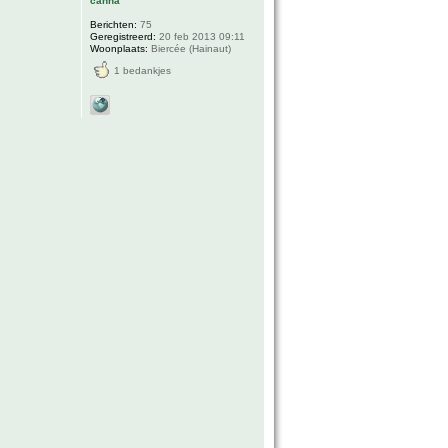
canna
Berichten:
75
Geregistreerd:
20 feb 2013 09:11
Woonplaats:
Biercée (Hainaut)
1 bedankjes