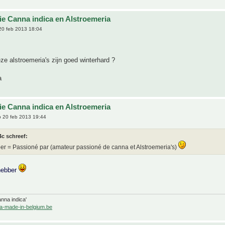
tie Canna indica en Alstroemeria
0 feb 2013 18:04
e alstroemeria's zijn goed winterhard ?
a
tie Canna indica en Alstroemeria
 20 feb 2013 19:44
c schreef:
er = Passioné par (amateur passioné de canna et Alstroemeria's)
hebber
nna indica'
a-made-in-belgium.be