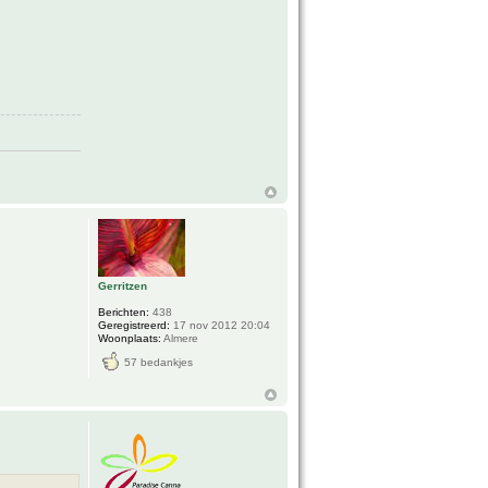
Gerritzen
Berichten:
438
Geregistreerd:
17 nov 2012 20:04
Woonplaats:
Almere
57 bedankjes