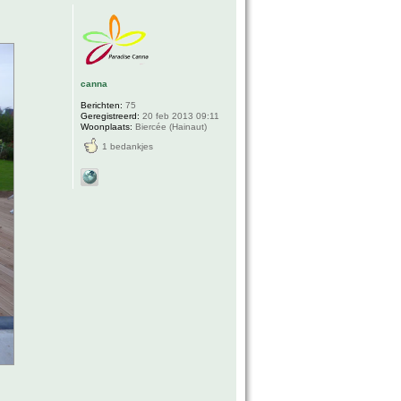
canna
Berichten:
75
Geregistreerd:
20 feb 2013 09:11
Woonplaats:
Biercée (Hainaut)
1 bedankjes