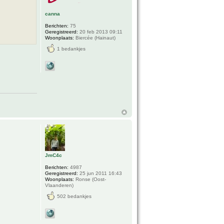
canna
Berichten:
75
Geregistreerd:
20 feb 2013 09:11
Woonplaats:
Biercée (Hainaut)
1 bedankjes
JmC4c
Berichten:
4987
Geregistreerd:
25 jun 2011 16:43
Woonplaats:
Ronse (Oost-
Vlaanderen)
502 bedankjes