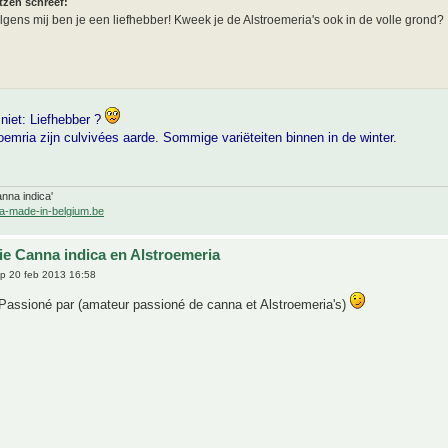
tzen schreef:
gens mij ben je een liefhebber! Kweek je de Alstroemeria's ook in de volle grond?
 niet: Liefhebber ?
roemria zijn culvivées aarde. Sommige variëteiten binnen in de winter.
nna indica'
a-made-in-belgium.be
tie Canna indica en Alstroemeria
p 20 feb 2013 16:58
 Passioné par (amateur passioné de canna et Alstroemeria's)