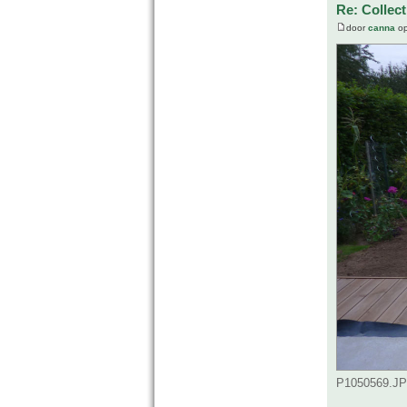
Re: Collec
door
canna
op
P1050569.JPG