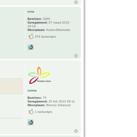
erna
Berichten:
3305
Geregistreerd:
07 maart 2010
16:14
Woonplaats:
Keiem-Diksmuide
374 bedankjes
canna
Berichten:
75
Geregistreerd:
20 feb 2013 09:11
Woonplaats:
Biercée (Hainaut)
1 bedankjes