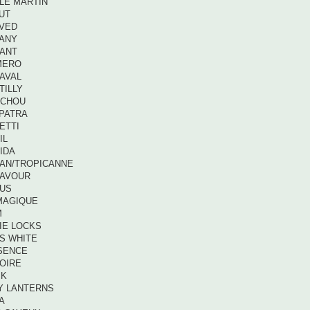
LE MARTIN
UT
OVED
HANY
LANT
MERO
AVAL
TILLY
UCHOU
OPATRA
ETTI
IL
IDA
BAN/TROPICANNE
EAVOUR
BUS
 MAGIQUE
M
IE LOCKS
S WHITE
OSENCE
LOIRE
 K
Y LANTERNS
A