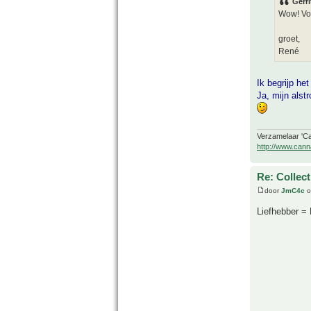
Gerri
Wow! Vol
groet,
René
Ik begrijp het
Ja, mijn alst
Verzamelaar 'Ca
http://www.cann
Re: Collec
door
JmC4c
o
Liefhebber =