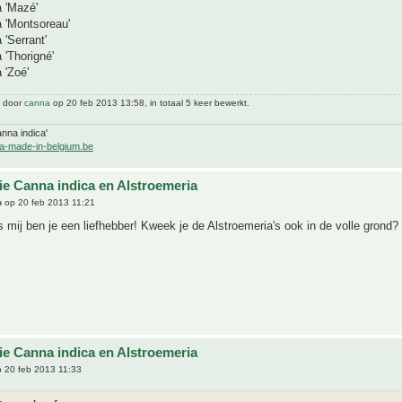
a 'Mazé'
a 'Montsoreau'
 'Serrant'
 'Thorigné'
 'Zoé'
t door
canna
op 20 feb 2013 13:58, in totaal 5 keer bewerkt.
nna indica'
a-made-in-belgium.be
tie Canna indica en Alstroemeria
n
op 20 feb 2013 11:21
mij ben je een liefhebber! Kweek je de Alstroemeria's ook in de volle grond?
tie Canna indica en Alstroemeria
 20 feb 2013 11:33