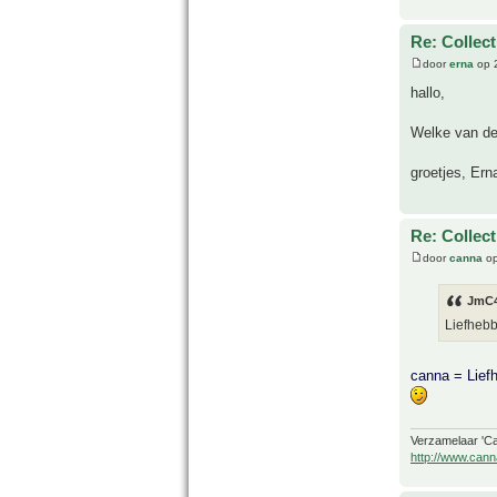
Re: Collec
door
erna
op 2
hallo,
Welke van dez
groetjes, Ern
Re: Collec
door
canna
op
JmC4
Liefhebb
canna = Lief
Verzamelaar 'Ca
http://www.cann