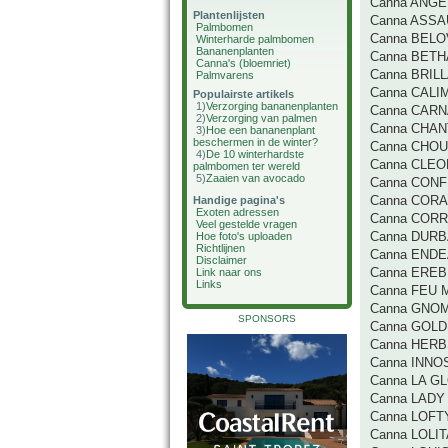
Canna ANGE
Plantenlijsten
Canna ASSA
Palmbomen
Canna BEL
Winterharde palmbomen
Bananenplanten
Canna BET
Canna's (bloemriet)
Canna BRIL
Palmvarens
Canna CALI
Populairste artikels
1)
Verzorging bananenplanten
Canna CARN
2)
Verzorging van palmen
Canna CHAN
3)
Hoe een bananenplant
beschermen in de winter?
Canna CHO
4)
De 10 winterhardste
Canna CLE
palmbomen ter wereld
5)
Zaaien van avocado
Canna CONF
Canna CORA
Handige pagina's
Exoten adressen
Canna CORR
Veel gestelde vragen
Canna DUR
Hoe foto's uploaden
Richtlijnen
Canna END
Disclaimer
Canna ERE
Link naar ons
Links
Canna FEU
Canna GNO
SPONSORS
Canna GOLD
Canna HERB
Canna INN
Canna LA G
Canna LADY
Canna LOFT
Canna LOLIT