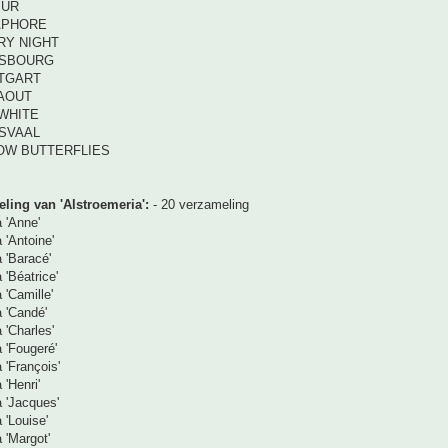
MUR
APHORE
RY NIGHT
ASBOURG
TTGART
RAOUT
 WHITE
NSVAAL
LOW BUTTERFLIES
ling van 'Alstroemeria':
- 20 verzameling
a 'Anne'
 'Antoine'
a 'Baracé'
 'Béatrice'
 'Camille'
a 'Candé'
 'Charles'
a 'Fougeré'
 'François'
 'Henri'
a 'Jacques'
 'Louise'
 'Margot'