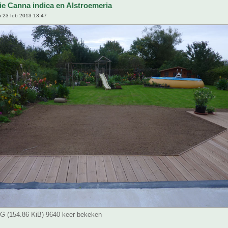
tie Canna indica en Alstroemeria
 23 feb 2013 13:47
 (154.86 KiB) 9640 keer bekeken