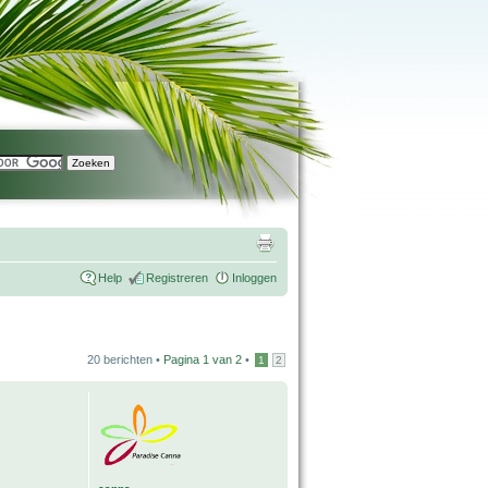
Help
Registreren
Inloggen
20 berichten •
Pagina
1
van
2
•
1
2