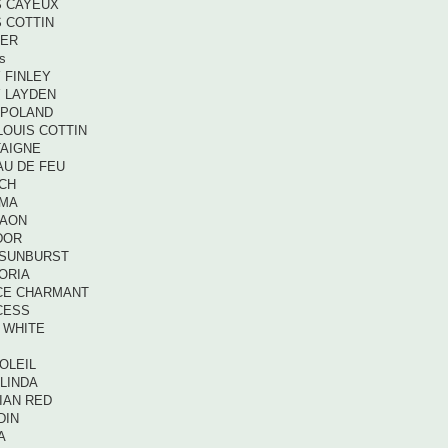
S CAYEUX
S COTTIN
FER
s
 FINLEY
Y LAYDEN
 POLAND
LOUIS COTTIN
TAIGNE
AU DE FEU
ACH
AMA
RAON
DOR
 SUNBURST
ORIA
NCE CHARMANT
CESS
 WHITE
SOLEIL
LINDA
IAN RED
DIN
A