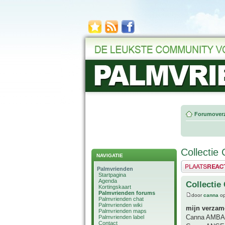
Forumoverz
Collectie
NAVIGATIE
Plaats een reactie
Palmvrienden
Startpagina
Agenda
Collectie
Kortingskaart
Palmvrienden forums
door
canna
op
Palmvrienden chat
Palmvrienden wiki
mijn verzame
Palmvrienden maps
Canna AMB
Palmvrienden label
Contact